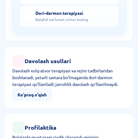
Dori-darmon terapiyasi
Batafsil ma'lumot uchun bosing
Davolash usullari
Davolash xulq-atvor terapiyasi va rejim tadbirlaridan
boshlanadi, yetarli samara bo'lmaganda dori-darmon
terapiyasi qo'llaniladi; jarrohlik davolash qo'llanilmaydi.
Ko'proq o'qish
Profilaktika
Bolalarda muntazam siydik chiqarish rejimini