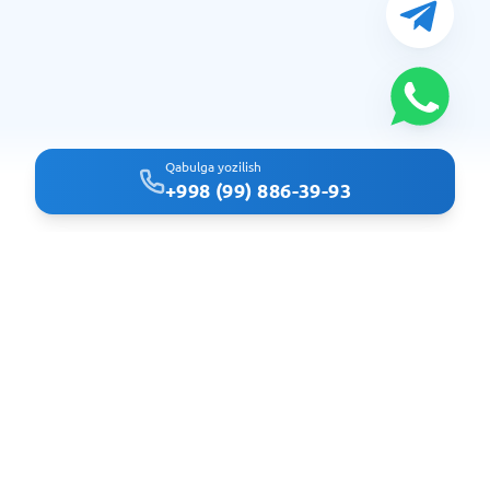
Qabulga yozilish
+998 (99) 886-39-93
Clindoc - удобный поиск врачей и клиник в Ташкенте