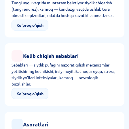
Tungi uyqu vaqtida muntazam beixtiyor siydik chiqarish
(tungi enurez), kamroq — kunduzgi vaqtda ushlab tura
olmaslik epizodlari, odatda boshqa xavotirli alomatlarsiz.
Ko'proq o'qish
Kelib chiqish sabablari
Sabablari — siydik pufagini nazorat qilish mexanizmlari
yetilishining kechikishi, irsiy moyillik, chuqur uyqu, stress,
siydik yo'llari infeksiyalari, kamroq — nevrologik
buzilishlar.
Ko'proq o'qish
Asoratlari