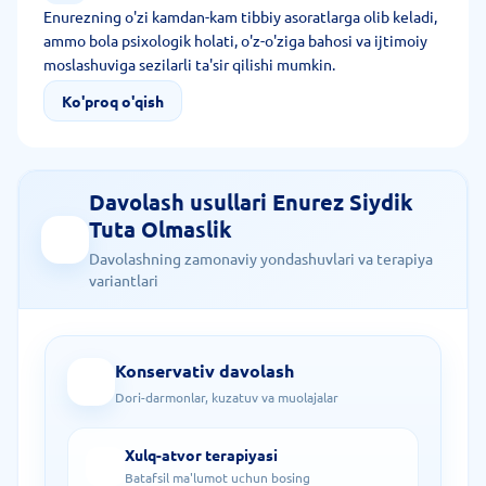
Enurezning o'zi kamdan-kam tibbiy asoratlarga olib keladi,
ammo bola psixologik holati, o'z-o'ziga bahosi va ijtimoiy
moslashuviga sezilarli ta'sir qilishi mumkin.
Ko'proq o'qish
Davolash usullari Enurez Siydik
Tuta Olmaslik
Davolashning zamonaviy yondashuvlari va terapiya
variantlari
Konservativ davolash
Dori-darmonlar, kuzatuv va muolajalar
Xulq-atvor terapiyasi
Batafsil ma'lumot uchun bosing