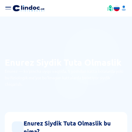
Enurez Siydik Tuta Olmaslik
Enurez — ko'pincha uyqu vaqtida, 5 yoshdan katta bolalarda yoki
bu fiziologik me'yor bo'lmagan kattalarda beixtiyor siydik
chiqarish.
Enurez Siydik Tuta Olmaslik bu
nima?