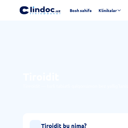
Bosh sahifa
Klinikalar
Tiroidit
Tireoidit — turli tabiatli qalqonsimon bez yallig'lanish
Tiroidit bu nima?