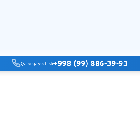
+998 (99) 886-39-93
Qabulga yozilish
Navigatsiya
Bosh sahifa