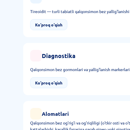
Tireoidit — turli tabiatli qalqonsimon bez yallig'lanishi 
Ko'proq o'qish
Diagnostika
Qalqonsimon bez gormonlari va yallig'lanish markerlar
Ko'proq o'qish
Alomatlari
Qalqonsimon bez og'rig'i va og'riqliligi (o'tkir osti va o'
kattalashishi, kasallik fazasiga qarab giper- yoki gipoti