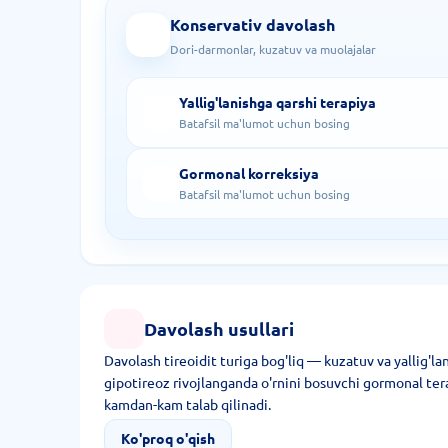
Konservativ davolash
Dori-darmonlar, kuzatuv va muolajalar
Yallig'lanishga qarshi terapiya
Batafsil ma'lumot uchun bosing
Gormonal korreksiya
Batafsil ma'lumot uchun bosing
Davolash usullari
Davolash tireoidit turiga bog'liq — kuzatuv va yallig'l
gipotireoz rivojlanganda o'rnini bosuvchi gormonal ter
kamdan-kam talab qilinadi.
Ko'proq o'qish