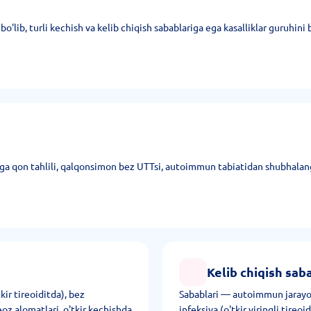
bo'lib, turli kechish va kelib chiqish sabablariga ega kasalliklar guruhini b
iga qon tahlili, qalqonsimon bez UTTsi, autoimmun tabiatidan shubhalan
Kelib chiqish sab
tkir tireoiditda), bez
Sabablari — autoimmun jarayonlar
reoz alomatlari, o'tkir kechishda
infeksiya (o'tkir yiringli tireo