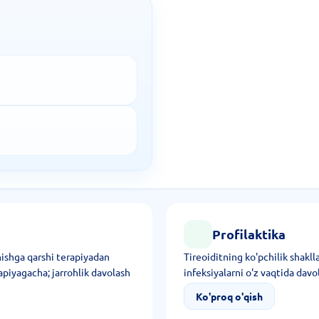
Profilaktika
anishga qarshi terapiyadan
Tireoiditning ko'pchilik shakll
apiyagacha; jarrohlik davolash
infeksiyalarni o'z vaqtida davo
Ko'proq o'qish