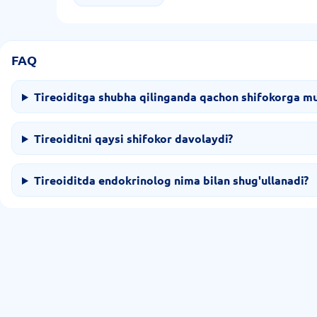
FAQ
Tireoiditga shubha qilinganda qachon shifokorga mur
Tireoiditni qaysi shifokor davolaydi?
Tireoiditda endokrinolog nima bilan shug'ullanadi?