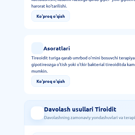
harorat ko'tarilishi.
Ko'proq o'qish
Asoratlari
Tireoidit turiga qarab umrbod o'rnini bosuvchi terapiya
gipotireozga o'tish yoki o'tkir bakterial tireoiditda ka
mumkin.
Ko'proq o'qish
Davolash usullari Tiroidit
Davolashning zamonaviy yondashuvlari va terapiy