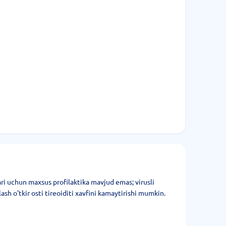
ari uchun maxsus profilaktika mavjud emas; virusli
lash o'tkir osti tireoiditi xavfini kamaytirishi mumkin.