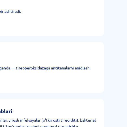
irlashtiradi.
ganda — tireoperoksidazaga antitanalarni aniqlash.
ablari
, virusli infeksiyalar (o'tkir osti tireoiditi), bakterial
idit), tug'ruqdan keyingi gormonal o'zgarishlar.