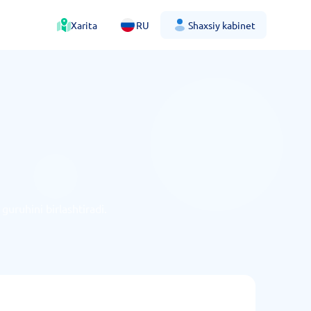
Xarita
RU
Shaxsiy kabinet
 guruhini birlashtiradi.