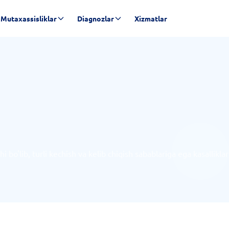
Mutaxassisliklar
Diagnozlar
Xizmatlar
i bo'lib, turli kechish va kelib chiqish sabablariga ega kasalliklar