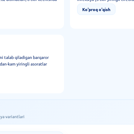
Ko'proq o'qish
ni talab qiladigan barqaror
mdan-kam yiringli asoratlar
a variantlari