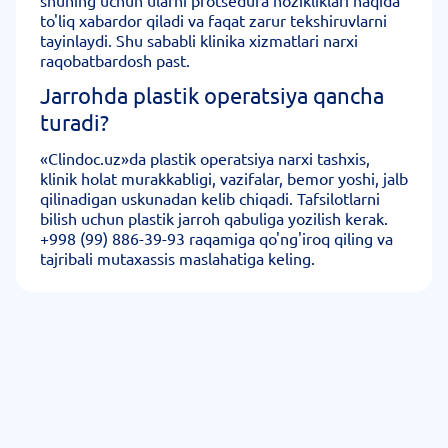
shuning uchun ularni protsedura nozikliklari haqida
to'liq xabardor qiladi va faqat zarur tekshiruvlarni
tayinlaydi. Shu sababli klinika xizmatlari narxi
raqobatbardosh past.
Jarrohda plastik operatsiya qancha
turadi?
«Clindoc.uz»da plastik operatsiya narxi tashxis,
klinik holat murakkabligi, vazifalar, bemor yoshi, jalb
qilinadigan uskunadan kelib chiqadi. Tafsilotlarni
bilish uchun plastik jarroh qabuliga yozilish kerak.
+998 (99) 886-39-93 raqamiga qo'ng'iroq qiling va
tajribali mutaxassis maslahatiga keling.