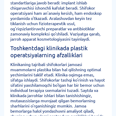
standartlariga javob beradi: implant ishlab
chiqaruvchisi ishonchli kafolat beradi. Shifokor
operatsiyani ham an'anaviy kesish, ham endoskop
yordamida o'tkazadi. Aralashuvdan keyin tez
tiklanish uchun fizioterapevtik usul,
og'riqsizlantiruvchi preparatlar va antibiotiklar
zamonaviy kompleksi qo'shiladi. Vaziyatga qarab,
jarroh apparat kosmetologiyasini tayinlaydi.
Toshkentdagi klinikada plastik
operatsiyalarning afzalliklari
Klinikaning tajribali shifokorlari jamoasi
muammolarni plastika bilan hal qilishning optimal
yechimlarini taklif etadi. Klinika oqimga emas,
sifatga ishlaydi. Shifokorlar tashqi ko'rinish va hayot
sifatini yaxshilamoqchi bo'lgan har bir bemor uchun
individual terapiya sxemalarini tuzadi. Saytda va
klinikada jarrohlar ishlari bilan tanishishingiz,
mutaxassislarga murojaat qilgan bemorlarning
sharhlarini o'rganishingiz mumkin. Jamoa
bemorlarga halol yondashuvni amaliyot qiladi,