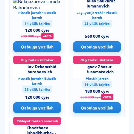
Beknazarova Umida
Iigitaliev Shukhrat
Bahodirovna
Numanovich
Plastik jarroh • Estetik
Jag'-yuz jarrohi • Plastik
jarroh
jarroh
14 yillik tajriba
23 yillik tajriba
120 000 сум
560 000 сум
200 000 сум
-40%
Qabulga yozilish
Qabulga yozilish
Oliy toifali shifokor
Oliy toifali shifokor
Rasulov Dzhamshid
Tagaev Zhasur
Dzhuraboevich
Abdusamatovich
Plastik jarroh • Estetik
Plastik jarroh
jarroh
19 yillik tajriba
28 yillik tajriba
180 000 сум
120 000 сум
200 000 сум
-10%
Qabulga yozilish
Qabulga yozilish
Tibbiyot fanlari nomzodi
Khodzhaev
Dilshodkhuzha