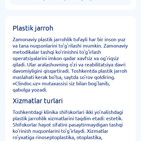
Plastik jarroh
Zamonaviy plastik jarrohlik tufayli har bir inson yuz
va tana nuqsonlarini to'g'rilashi mumkin. Zamonaviy
metodikalar tashqi ko'rinishni to'g'irlash
operatsiyalarini imkon qadar xavfsiz va og'riqsiz
qiladi. Ular aralashuvning o'zi va reabilitatsiya davri
davomiyligini qisqartiradi. Toshkentda plastik jarroh
maslahati kerak bo'lsa, saytda so'rov qoldiring.
«Clindoc.uz» mutaxassisi siz bilan bog'lanib,
qabulga yozadi.
Xizmatlar turlari
Toshkentdagi klinika shifokorlari ikki yo'nalishdagi
plastik jarrohlik xizmatlarini taqdim etadi: estetik.
Shifokorlar hayot sifatini pasaytirmaydigan tashqi
ko'rinish nuqsonlarini to'g'irlaydi. Xizmatlar
ro'yxatiga rinoseptoplastika, otoplastika,