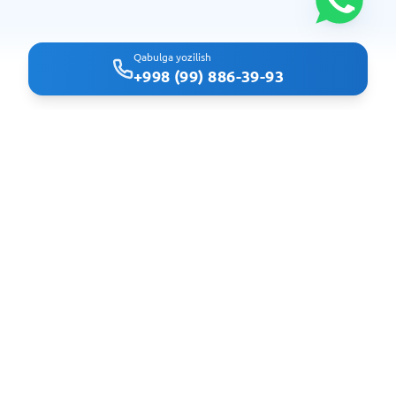
Qabulga yozilish
+998 (99) 886-39-93
Clindoc - удобный поиск врачей и клиник в Ташкенте
Navigatsiya
Bosh sahifa