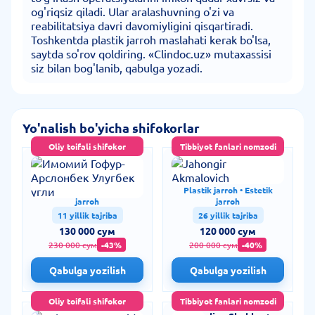
og'riqsiz qiladi. Ular aralashuvning o'zi va
reabilitatsiya davri davomiyligini qisqartiradi.
Toshkentda plastik jarroh maslahati kerak bo'lsa,
saytda so'rov qoldiring. «Clindoc.uz» mutaxassisi
siz bilan bog'lanib, qabulga yozadi.
Yo'nalish bo'yicha shifokorlar
Oliy toifali shifokor
Tibbiyot fanlari nomzodi
Имомий Гофур-
Jahongir Akmalovich
Арслонбек Улугбек
угли
Plastik jarroh • Estetik
Plastik jarroh • Estetik
jarroh
jarroh
11 yillik tajriba
26 yillik tajriba
130 000 сум
120 000 сум
230 000 сум
-43%
200 000 сум
-40%
Qabulga yozilish
Qabulga yozilish
Oliy toifali shifokor
Tibbiyot fanlari nomzodi