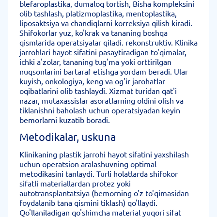
blefaroplastika, dumaloq tortish, Bisha kompleksini
olib tashlash, platizmoplastika, mentoplastika,
liposaktsiya va chandiqlarni korreksiya qilish kiradi.
Shifokorlar yuz, ko'krak va tananing boshqa
qismlarida operatsiyalar qiladi. rekonstruktiv. Klinika
jarrohlari hayot sifatini pasaytiradigan to'qimalar,
ichki a'zolar, tananing tug'ma yoki orttirilgan
nuqsonlarini bartaraf etishga yordam beradi. Ular
kuyish, onkologiya, keng va og'ir jarohatlar
oqibatlarini olib tashlaydi. Xizmat turidan qat'i
nazar, mutaxassislar asoratlarning oldini olish va
tiklanishni baholash uchun operatsiyadan keyin
bemorlarni kuzatib boradi.
Metodikalar, uskuna
Klinikaning plastik jarrohi hayot sifatini yaxshilash
uchun operatsion aralashuvning optimal
metodikasini tanlaydi. Turli holatlarda shifokor
sifatli materiallardan protez yoki
autotransplantatsiya (bemorning o'z to'qimasidan
foydalanib tana qismini tiklash) qo'llaydi.
Qo'llaniladigan qo'shimcha material yuqori sifat