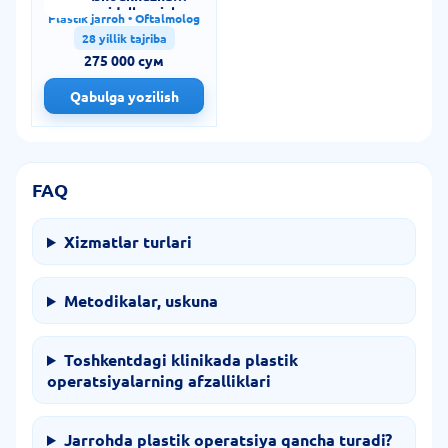
Khamidullaevich
Plastik jarroh • Oftalmolog
28 yillik tajriba
275 000 сум
Qabulga yozilish
FAQ
Xizmatlar turlari
Metodikalar, uskuna
Toshkentdagi klinikada plastik
operatsiyalarning afzalliklari
Jarrohda plastik operatsiya qancha turadi?