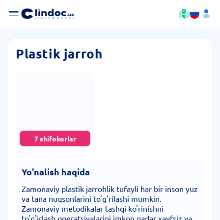
Plastik jarroh
7 shifokorlar
Yo'nalish haqida
Zamonaviy plastik jarrohlik tufayli har bir inson yuz
va tana nuqsonlarini to'g'rilashi mumkin.
Zamonaviy metodikalar tashqi ko'rinishni
to'g'irlash operatsiyalarini imkon qadar xavfsiz va