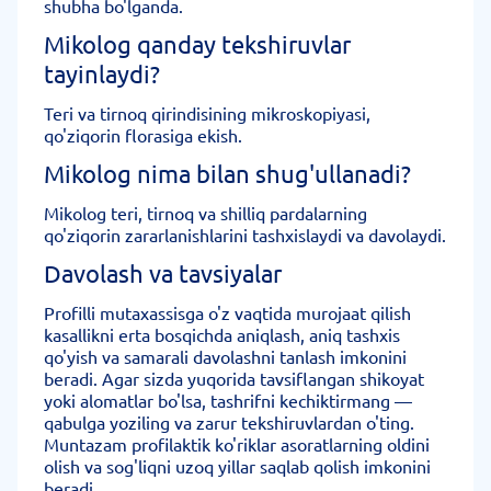
shubha bo'lganda.
Mikolog qanday tekshiruvlar
tayinlaydi?
Teri va tirnoq qirindisining mikroskopiyasi,
qo'ziqorin florasiga ekish.
Mikolog nima bilan shug'ullanadi?
Mikolog teri, tirnoq va shilliq pardalarning
qo'ziqorin zararlanishlarini tashxislaydi va davolaydi.
Davolash va tavsiyalar
Profilli mutaxassisga o'z vaqtida murojaat qilish
kasallikni erta bosqichda aniqlash, aniq tashxis
qo'yish va samarali davolashni tanlash imkonini
beradi. Agar sizda yuqorida tavsiflangan shikoyat
yoki alomatlar bo'lsa, tashrifni kechiktirmang —
qabulga yoziling va zarur tekshiruvlardan o'ting.
Muntazam profilaktik ko'riklar asoratlarning oldini
olish va sog'liqni uzoq yillar saqlab qolish imkonini
beradi.