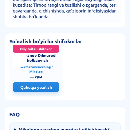
kuzatilsa: Tirnoq rangi va tuzilishi o'zgarganda, teri
qavarganda, qichishishda, qo'ziqorin infeksiyasidan
shubha bo'lganda.
Yo'nalish bo'yicha shifokorlar
Oliy toifali shifokor
Zhumanov Dilmurod
Kholbaevich
Dermatovenerolog •
Mikolog
— сум
Qabulga yozilish
FAQ
Mikologga qachon murojaat qilish kerak?