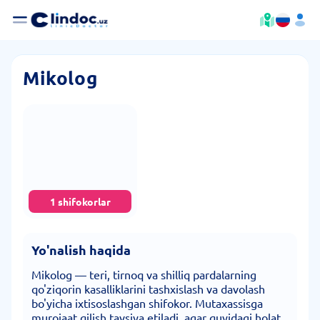
Mikolog
1 shifokorlar
Yo'nalish haqida
Mikolog — teri, tirnoq va shilliq pardalarning
qo'ziqorin kasalliklarini tashxislash va davolash
bo'yicha ixtisoslashgan shifokor. Mutaxassisga
murojaat qilish tavsiya etiladi, agar quyidagi holat