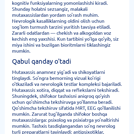
kognitiv funksiyalarning yomonlashishi kiradi.
Shunday holatni sezsangiz, malakali
mutaxassislardan yordam so'rash muhim.
Nevrologik kasalliklarning oldini olish uchun
sog'lom turmush tarzini yuritish tavsiya etiladi.
Zararli odatlardan — chekish va alkogoldan voz
kechish eng yaxshisi. Kun tartibini yo'lga qo'yib, siz
miya ishini va buzilgan bioritmlarni tiklashingiz
mumkin.
Qabul qanday o'tadi
Mutaxassis anamnez yig'adi va shikoyatlarni
tinglaydi. So'ngra bemorning vizual ko'rigi
o'tkaziladi va nevrologik testlar kompleksi bajariladi.
Mutaxassis xotira, diqqat va reflekslarni tekshiradi.
Shuningdek, shifokor tashxisni aniqroq qo'yish
uchun qo'shimcha tekshiruvga yo'llanma beradi.
Qo'shimcha tekshiruv sifatida MRT, EEG qo'llanilishi
mumkin. Zarurat tug'ilganda shifokor boshqa
mutaxassislarga: psixolog va psixiatrga yo'naltirishi
mumkin. Tashxis tasdiqlangandan so'ng nevrolog
turli preparatlarni tayinlaydi: antipsixotiklar,