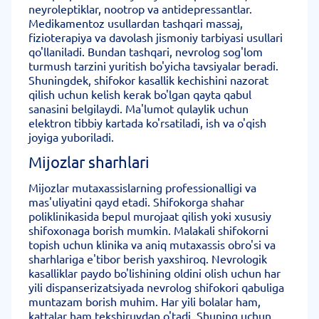
neyroleptiklar, nootrop va antidepressantlar.
Medikamentoz usullardan tashqari massaj,
fizioterapiya va davolash jismoniy tarbiyasi usullari
qo'llaniladi. Bundan tashqari, nevrolog sog'lom
turmush tarzini yuritish bo'yicha tavsiyalar beradi.
Shuningdek, shifokor kasallik kechishini nazorat
qilish uchun kelish kerak bo'lgan qayta qabul
sanasini belgilaydi. Ma'lumot qulaylik uchun
elektron tibbiy kartada ko'rsatiladi, ish va o'qish
joyiga yuboriladi.
Mijozlar sharhlari
Mijozlar mutaxassislarning professionalligi va
mas'uliyatini qayd etadi. Shifokorga shahar
poliklinikasida bepul murojaat qilish yoki xususiy
shifoxonaga borish mumkin. Malakali shifokorni
topish uchun klinika va aniq mutaxassis obro'si va
sharhlariga e'tibor berish yaxshiroq. Nevrologik
kasalliklar paydo bo'lishining oldini olish uchun har
yili dispanserizatsiyada nevrolog shifokori qabuliga
muntazam borish muhim. Har yili bolalar ham,
kattalar ham tekshiruvdan o'tadi. Shuning uchun