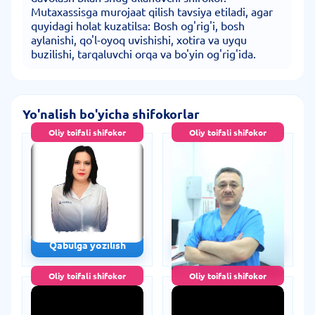
Mutaxassisga murojaat qilish tavsiya etiladi, agar
quyidagi holat kuzatilsa: Bosh og'rig'i, bosh
aylanishi, qo'l-oyoq uvishishi, xotira va uyqu
buzilishi, tarqaluvchi orqa va bo'yin og'rig'ida.
Yo'nalish bo'yicha shifokorlar
Oliy toifali shifokor
Oliy toifali shifokor
Ponomareva Nina
Ergashev Azamat
Mixaylovna
Karimovich
Nevrolog
Nevrolog • Nevropatolog
22 yillik tajriba
17 yillik tajriba
150 000 сум
225 000 сум
180 000 сум
-16%
250 000 сум
-10%
Qabulga yozilish
Qabulga yozilish
Oliy toifali shifokor
Oliy toifali shifokor
Matyakubova Shahlo
Ashurov Axbor
Aybekovna
Akbarovich