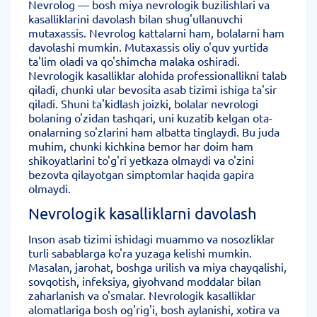
Nevrolog — bosh miya nevrologik buzilishlari va
kasalliklarini davolash bilan shug'ullanuvchi
mutaxassis. Nevrolog kattalarni ham, bolalarni ham
davolashi mumkin. Mutaxassis oliy o'quv yurtida
ta'lim oladi va qo'shimcha malaka oshiradi.
Nevrologik kasalliklar alohida professionallikni talab
qiladi, chunki ular bevosita asab tizimi ishiga ta'sir
qiladi. Shuni ta'kidlash joizki, bolalar nevrologi
bolaning o'zidan tashqari, uni kuzatib kelgan ota-
onalarning so'zlarini ham albatta tinglaydi. Bu juda
muhim, chunki kichkina bemor har doim ham
shikoyatlarini to'g'ri yetkaza olmaydi va o'zini
bezovta qilayotgan simptomlar haqida gapira
olmaydi.
Nevrologik kasalliklarni davolash
Inson asab tizimi ishidagi muammo va nosozliklar
turli sabablarga ko'ra yuzaga kelishi mumkin.
Masalan, jarohat, boshga urilish va miya chayqalishi,
sovqotish, infeksiya, giyohvand moddalar bilan
zaharlanish va o'smalar. Nevrologik kasalliklar
alomatlariga bosh og'rig'i, bosh aylanishi, xotira va