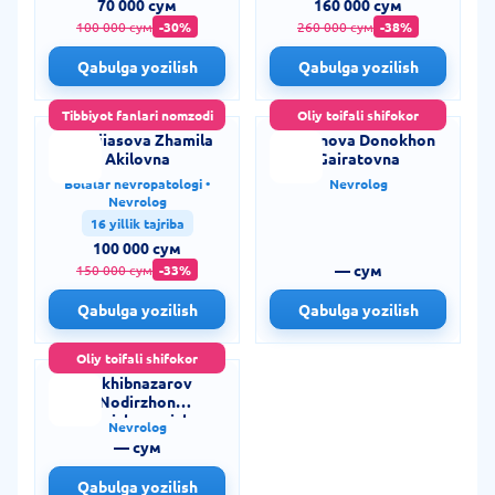
70 000 сум
160 000 сум
100 000 сум
-30%
260 000 сум
-38%
Qabulga yozilish
Qabulga yozilish
Tibbiyot fanlari nomzodi
Oliy toifali shifokor
Shogiiasova Zhamila
Okhunova Donokhon
Akilovna
Gairatovna
Bolalar nevropatologi •
Nevrolog
Nevrolog
16 yillik tajriba
100 000 сум
— сум
150 000 сум
-33%
Qabulga yozilish
Qabulga yozilish
Oliy toifali shifokor
Sokhibnazarov
Nodirzhon
Ganizhonovich
Nevrolog
— сум
Qabulga yozilish