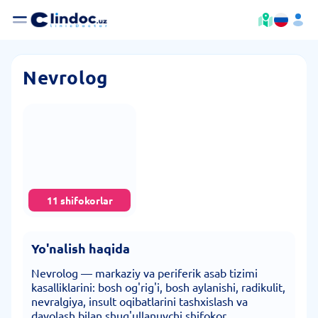
Nevrolog
11 shifokorlar
Yo'nalish haqida
Nevrolog — markaziy va periferik asab tizimi
kasalliklarini: bosh og'rig'i, bosh aylanishi, radikulit,
nevralgiya, insult oqibatlarini tashxislash va
davolash bilan shug'ullanuvchi shifokor.