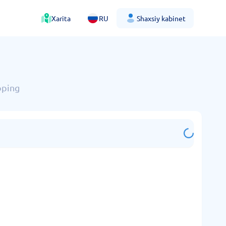
Xarita
RU
Shaxsiy kabinet
toping