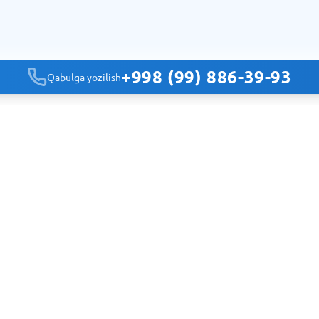
+998 (99) 886-39-93
Qabulga yozilish
Navigatsiya
Bosh sahifa
Klinikalar
Mutaxassisliklar