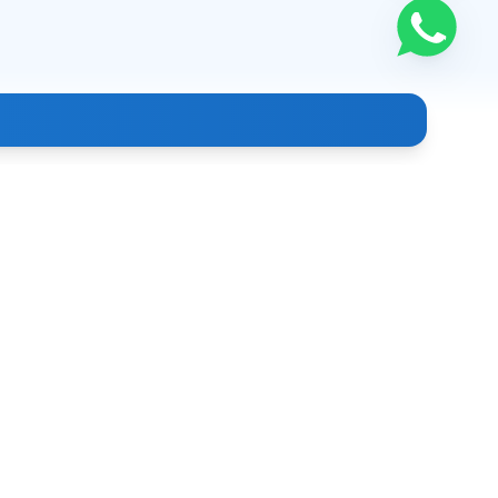
Aloqa
+998 (99) 886-39-93
info@clindoc.uz
Toshkent sh., O‘zbekiston