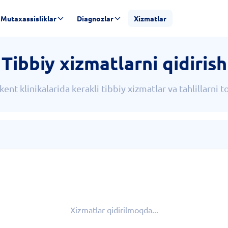
Mutaxassisliklar
Diagnozlar
Xizmatlar
Tibbiy xizmatlarni qidirish
ent klinikalarida kerakli tibbiy xizmatlar va tahlillarni 
Xizmatlar qidirilmoqda...