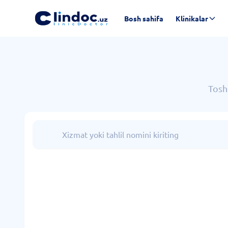
Bosh sahifa
Klinikalar
Toshk