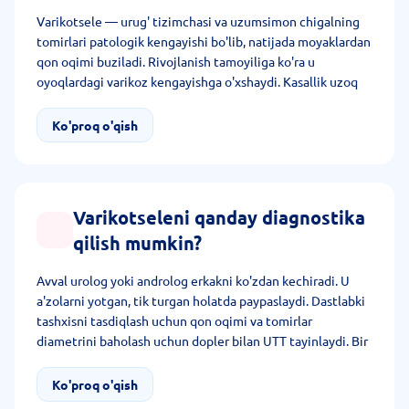
Varikotsele — urug' tizimchasi va uzumsimon chigalning
tomirlari patologik kengayishi bo'lib, natijada moyaklardan
qon oqimi buziladi. Rivojlanish tamoyiliga ko'ra u
oyoqlardagi varikoz kengayishga o'xshaydi. Kasallik uzoq
vaqt o'zini bildirmaydi, biroq davolanmasa, tuzatib
bo'lmaydigan oqibatlarga olib keladi.
Ko'proq o'qish
Varikotseleni qanday diagnostika
qilish mumkin?
Avval urolog yoki androlog erkakni ko'zdan kechiradi. U
a'zolarni yotgan, tik turgan holatda paypaslaydi. Dastlabki
tashxisni tasdiqlash uchun qon oqimi va tomirlar
diametrini baholash uchun dopler bilan UTT tayinlaydi. Bir
qator hollarda tomirlarni batafsil tekshirish uchun MRT,
KTdan foydalanadi. Qo'shimcha ravishda homilador bo'lish
Ko'proq o'qish
bilan muammoda spermogramma va gormonlarga tahlil