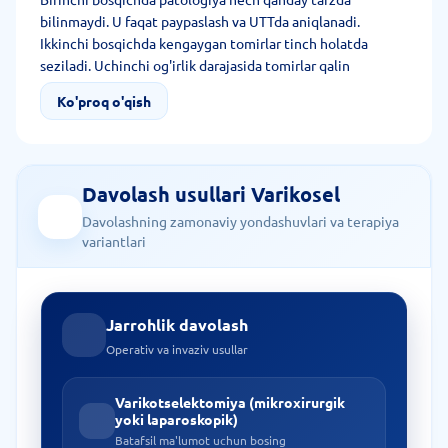
bilinmaydi. U faqat paypaslash va UTTda aniqlanadi.
Ikkinchi bosqichda kengaygan tomirlar tinch holatda
seziladi. Uchinchi og'irlik darajasida tomirlar qalin
arqonlarga o'xshaydi. Bunda inson doimiy og'riq va
Ko'proq o'qish
kattalashgan moshonka bilan yashashi mumkin.
Davolash usullari Varikosel
Davolashning zamonaviy yondashuvlari va terapiya
variantlari
Jarrohlik davolash
Operativ va invaziv usullar
Varikotselektomiya (mikroxirurgik
yoki laparoskopik)
Batafsil ma'lumot uchun bosing