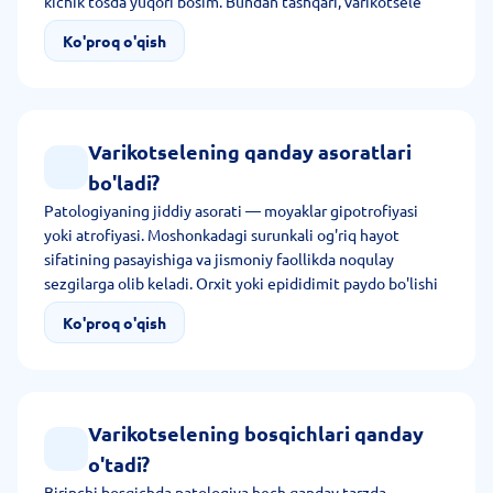
kichik tosda yuqori bosim. Bundan tashqari, varikotsele
jarohat, o'sma natijasida yuzaga keladi.
Ko'proq o'qish
Varikotselening qanday asoratlari
bo'ladi?
Patologiyaning jiddiy asorati — moyaklar gipotrofiyasi
yoki atrofiyasi. Moshonkadagi surunkali og'riq hayot
sifatining pasayishiga va jismoniy faollikda noqulay
sezgilarga olib keladi. Orxit yoki epididimit paydo bo'lishi
mumkin. Kamdan-kam tomirlar yorilishi natijasida
Ko'proq o'qish
moshonkada gematoma yuzaga keladi.
Varikotselening bosqichlari qanday
o'tadi?
Birinchi bosqichda patologiya hech qanday tarzda