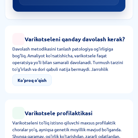
Varikotseleni qanday davolash kerak?
Davolash metodikasini tanlash patologiya og'irligiga
bog'liq. Amaliyot ko'rsatishicha, varikotsele faqat
operatsiya yo'li bilan samarali davolanadi. Turmush tarzini
to'g'irlash va dori qabuli natija bermaydi. Jarrohlik
davolash og'riq, gipotrofiya, uzoq vaqt homilador
Ko'proq o'qish
bo'lmaslik va tasdiqlangan bepushtlikda ko'rsatiladi.
Bo'shliqli operatsiya va laparoskopiya yo'li bilan o'tkaziladi.
Varikotsele profilaktikasi
Varikotseleni to'liq istisno qiluvchi maxsus profilaktik
choralar yo'q, ayniqsa genetik moyillik mavjud bo'lganda.
Shunga qaramay, og'irlik ko'tarishdan, zararli odatlardan,