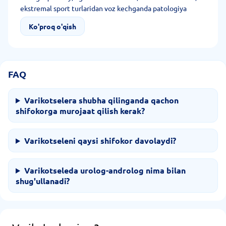
ekstremal sport turlaridan voz kechganda patologiya
paydo bo'lish xavfini kamaytirish mumkin. Sog'lom
Ko'proq o'qish
turmush tarzini yuritish, muvozanatli ovqatlanish,
shifokorga muntazam borish orqali mumkin bo'lgan
asoratlarning oldini olish va muammoni tomiridan yo'q
qilish mumkin.
FAQ
Varikotseleга shubha qilinganda qachon
shifokorga murojaat qilish kerak?
Varikotseleni qaysi shifokor davolaydi?
Varikotseleda urolog-androlog nima bilan
shug'ullanadi?