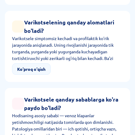
tavsiya etiladi.
Varikotselening qanday alomatlari
bo'ladi?
Varikotsele simptomsiz kechadi va profilaktik ko'rik
jarayonida aniqlanadi. Uning rivojlanishi jarayonida tik
turganda, yurganda yoki yugurganda kuchayadigan
tortishtiruvchi yoki zerikarli og'riq bilan kechadi. Ba'zi
odamlar moshonka assimetrik ko'rinishini qayd etadi. Kech
Ko'proq o'qish
bosqichda tomirlar kengayishi darhol ko'rinadi.
Varikotsele qanday sabablarga ko'ra
paydo bo'ladi?
Hodisaning asosiy sababi — venoz klapanlar
yetishmovchiligi natijasida tomirlarda qon dimlanishi.
Patologiya omillaridan biri — ich qotishi, ortiqcha vazn,