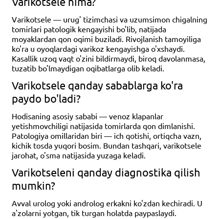
Varikotsele nima?
Varikotsele — urug' tizimchasi va uzumsimon chigalning
tomirlari patologik kengayishi bo'lib, natijada
moyaklardan qon oqimi buziladi. Rivojlanish tamoyiliga
ko'ra u oyoqlardagi varikoz kengayishga o'xshaydi.
Kasallik uzoq vaqt o'zini bildirmaydi, biroq davolanmasa,
tuzatib bo'lmaydigan oqibatlarga olib keladi.
Varikotsele qanday sabablarga ko'ra
paydo bo'ladi?
Hodisaning asosiy sababi — venoz klapanlar
yetishmovchiligi natijasida tomirlarda qon dimlanishi.
Patologiya omillaridan biri — ich qotishi, ortiqcha vazn,
kichik tosda yuqori bosim. Bundan tashqari, varikotsele
jarohat, o'sma natijasida yuzaga keladi.
Varikotseleni qanday diagnostika qilish
mumkin?
Avval urolog yoki androlog erkakni ko'zdan kechiradi. U
a'zolarni yotgan, tik turgan holatda paypaslaydi.