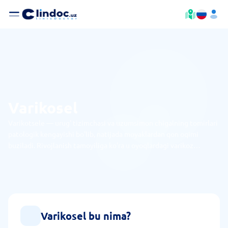
Varikosel
Varikotsele — urug' tizimchasi va uzumsimon chigalning tomirlari
patologik kengayishi bo'lib, natijada moyaklardan qon oqimi
buziladi. Rivojlanish tamoyiliga ko'ra u oyoqlardagi varikoz
kengayishga o'xshaydi. Kasallik uzoq vaqt o'zini bildirmaydi, biroq
davolanmasa, tuzatib bo'lmaydigan oqibatlarga olib keladi.
Varikosel bu nima?