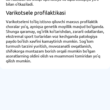
bilan o'tkaziladi.
Varikotsele profilaktikasi
Varikotseleni to'liq istisno qiluvchi maxsus profilaktik
choralar yo'q, ayniqsa genetik moyillik mavjud bo'lganda.
Shunga qaramay, og'irlik ko'tarishdan, zararli odatlardan,
ekstremal sport turlaridan voz kechganda patologiya
paydo bo'lish xavfini kamaytirish mumkin. Sog'lom
turmush tarzini yuritish, muvozanatli ovqatlanish,
shifokorga muntazam borish orqali mumkin bo'lgan
asoratlarning oldini olish va muammoni tomiridan yo'q
qilish mumkin.