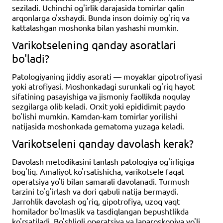
seziladi. Uchinchi og'irlik darajasida tomirlar qalin
arqonlarga o'xshaydi. Bunda inson doimiy og'riq va
kattalashgan moshonka bilan yashashi mumkin.
Varikotselening qanday asoratlari
bo'ladi?
Patologiyaning jiddiy asorati — moyaklar gipotrofiyasi
yoki atrofiyasi. Moshonkadagi surunkali og'riq hayot
sifatining pasayishiga va jismoniy faollikda noqulay
sezgilarga olib keladi. Orxit yoki epididimit paydo
bo'lishi mumkin. Kamdan-kam tomirlar yorilishi
natijasida moshonkada gematoma yuzaga keladi.
Varikotseleni qanday davolash kerak?
Davolash metodikasini tanlash patologiya og'irligiga
bog'liq. Amaliyot ko'rsatishicha, varikotsele faqat
operatsiya yo'li bilan samarali davolanadi. Turmush
tarzini to'g'irlash va dori qabuli natija bermaydi.
Jarrohlik davolash og'riq, gipotrofiya, uzoq vaqt
homilador bo'lmaslik va tasdiqlangan bepushtlikda
ko'rsatiladi. Bo'shliqli operatsiya va laparoskopiya yo'li