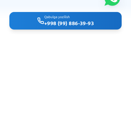
Qabulga yozilish
+998 (99) 886-39-93
Clindoc - удобный поиск врачей и клиник в Ташкенте
Navigatsiya
Bosh sahifa