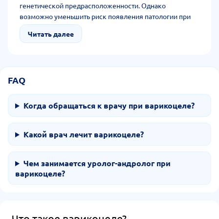
генетической предрасположенности. Однако
возможно уменьшить риск появления патологии при
отказе от подъема тяжестей, вредных привычек,
Читать далее
экстремальных видов спорта. За счет соблюдения
здорового образа жизни, употребления
сбалансированной пищи, регулярного посещения
доктора можно предотвратить возможные осложнения
FAQ
и искоренить проблему на корню.
Когда обращаться к врачу при варикоцеле?
Какой врач лечит варикоцеле?
Чем занимается уролог-андролог при
варикоцеле?
Что такое варикоцеле?