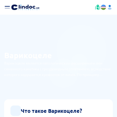
Варикоцеле
Варикоцеле является патологическим расширением вен
семенного канатика с гроздевидным сплетением, вследствие
которого нарушается кровооток от яичек. По принципу
развития он схож с варикозным расширением вен на ногах.
Заболевание долго не проявляет себя, однако оно приводит к
непоправимым последствиям без лечения.
Что такое Варикоцеле?