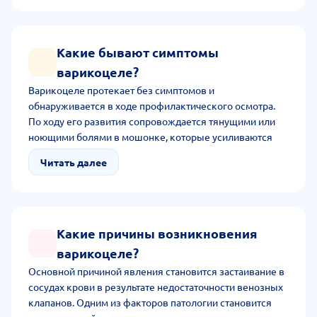
зачатием.
Какие бывают симптомы
варикоцеле?
Варикоцеле протекает без симптомов и
обнаруживается в ходе профилактического осмотра.
По ходу его развития сопровождается тянущими или
ноющими болями в мошонке, которые усиливаются
при положении стоя, ходьбе или беге. Некоторые люди
Читать далее
отмечают, что мошонка выглядит асимметричной. На
поздней стадии расширение вен видно сразу.
Какие причины возникновения
варикоцеле?
Основной причиной явления становится застаивание в
сосудах крови в результате недостаточности венозных
клапанов. Одним из факторов патологии становится