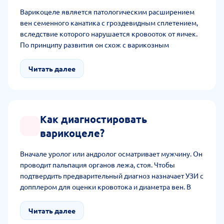
Варикоцеле является патологическим расширением
вен семенного канатика с гроздевидным сплетением,
вследствие которого нарушается кровооток от яичек.
По принципу развития он схож с варикозным
расширением вен на ногах. Заболевание долго не
проявляет себя, однако оно приводит к непоправимым
Читать далее
последствиям без лечения.
Как диагностировать
варикоцеле?
Вначале уролог или андролог осматривает мужчину. Он
проводит пальпация органов лежа, стоя. Чтобы
подтвердить предварительный диагноз назначает УЗИ с
допплером для оценки кровотока и диаметра вен. В
ряде случаев использует МРТ, КТ для детального
исследования сосудов. Дополнительно рекомендуют
Читать далее
спермограмму и сдачу гормонов при проблеме с