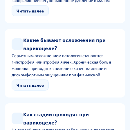
запор, лишний вес, повышенное давление в малом
тазе. Кроме того, варикоцеле возникает вследствие
Читать далее
травмы, опухоли.
Какие бывают осложнения при
варикоцеле?
Серьезным осложнением патологии становится
гипотрофия или атрофия яичек. Хроническая боль в
мошонке приводит к снижению качества жизни и
дискомфортным ощущениям при физической
активности. Возможно появление орхита или
Читать далее
эпидидимита. Редко, когда возникает гематома в
мошонке в результате разрыва вен.
Как стадии проходят при
варикоцеле?
На первой стадии патология себя никак не проявляет.