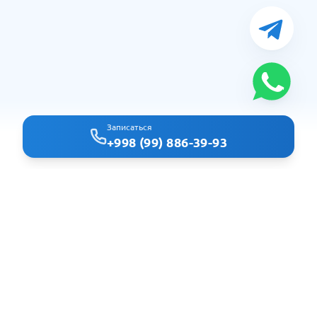
Записаться
+998 (99) 886-39-93
Clindoc - удобный поиск врачей и клиник в Ташкенте