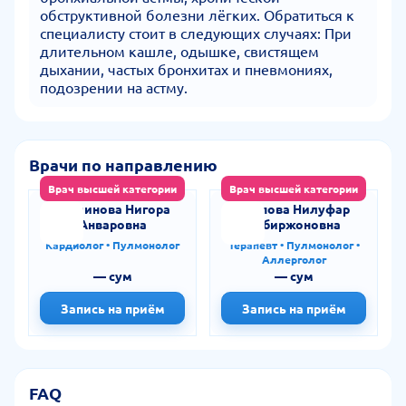
обструктивной болезни лёгких. Обратиться к
специалисту стоит в следующих случаях: При
длительном кашле, одышке, свистящем
дыхании, частых бронхитах и пневмониях,
подозрении на астму.
Врачи по направлению
Врач высшей категории
Врач высшей категории
Муминова Нигора
Гаипова Нилуфар
Анваровна
Собиржоновна
Кардиолог • Пулмонолог
Терапевт • Пулмонолог •
Аллерголог
— сум
— сум
Запись на приём
Запись на приём
FAQ