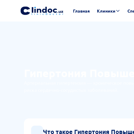
Главная
Клиники
Сп
Гипертония Повыше
Артериальная гипертензия — хроническое пов
риска сердечно-сосудистых заболеваний.
Что такое Гипертония Повыш