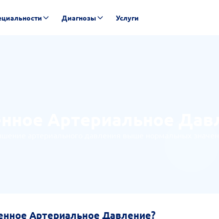
ециальности
Диагнозы
Услуги
нное Артериальное Дав
ышение артериального давления выше нормальных значен
енное Артериальное Давление?