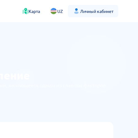
Карта
UZ
Личный кабинет
ление
ий, являющееся одним из главных факторов