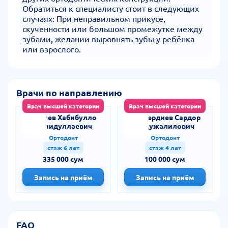
Обратиться к специалисту стоит в следующих
случаях: При неправильном прикусе,
скученности или большом промежутке между
зубами, желании выровнять зубы у ребёнка
или взрослого.
Врачи по направлению
Врач высшей категории
Врач высшей категории
Салиев Хабибулло
Чинбердиев Сардор
Хамидуллаевич
Абдужалилович
Ортодонт
Ортодонт
стаж 6 лет
стаж 4 лет
335 000 сум
100 000 сум
Запись на приём
Запись на приём
FAQ