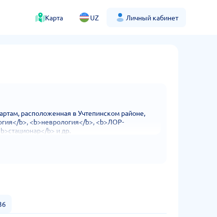
Карта
UZ
Личный кабинет
ртам, расположенная в Учтепинском районе,
огия</b>, <b>неврология</b>, <b>ЛОР-
b>стационар</b> и др.
36