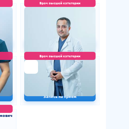
Врач высшей категории
мжон
Юсупов Бехзод Шухратович
ЛОР
стаж 20 лет
100 000 сум
0%
150 000 сум
-33%
Запись на приём
Врач высшей категории
он
Исматуллаев Зафар
Улугмурадович
Хирург
стаж 15 лет
250 000 сум
%
270 000 сум
-7%
Запись на приём
имович