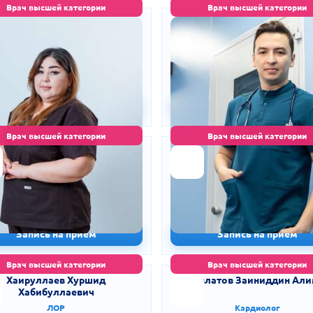
Врач высшей категории
Врач высшей категории
Мирзакулова Нилуфар
Холдаров Махсудали Аза
Нематиллаевна
угли
лог • Гинеколог • Онкогинеколог
Хирург
стаж 13 лет
стаж 7 лет
0 000 сум
200 000 сум
250 000 сум
-20%
250 000 сум
-2
Запись на приём
Запись на приём
Врач высшей категории
Врач высшей категории
Абдуназаров Нуриддин
Абдурахмонов Ахмадж
Садуллаевич
Абдугаффарович
Кардиолог • Терапевт
Кардиолог • Терапевт
стаж 10 лет
стаж 6 лет
50 000 сум
250 000 сум
270 000 сум
-7%
270 000 сум
-7
Запись на приём
Запись на приём
Врач высшей категории
Врач высшей категории
Хаируллаев Хуршид
Эшдавлатов Заиниддин Ал
Хабибуллаевич
ЛОР
Кардиолог