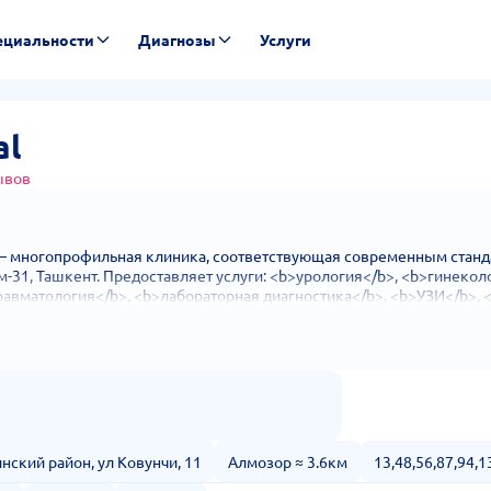
ециальности
Диагнозы
Услуги
al
ывов
— многопрофильная клиника, соответствующая современным станда
-31, Ташкент. Предоставляет услуги: <b>урология</b>, <b>гинекол
равматология</b>, <b>лабораторная диагностика</b>, <b>УЗИ</b>, <
нский район, ул Ковунчи, 11
Алмозор ≈ 3.6км
13,48,56,87,94,1