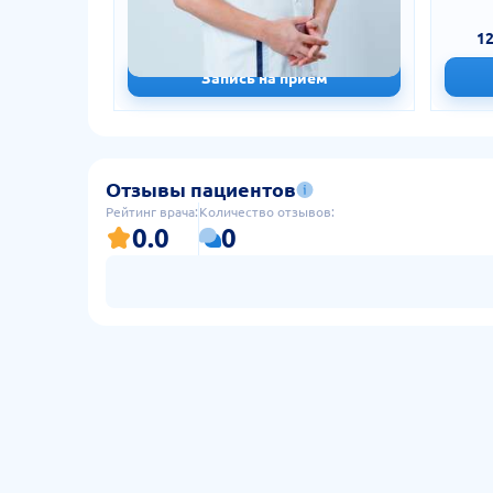
стаж 7 лет
220 000 сум
12
250 000 сум
-12%
Запись на приём
Отзывы пациентов
Рейтинг врача:
Количество отзывов:
0.0
0