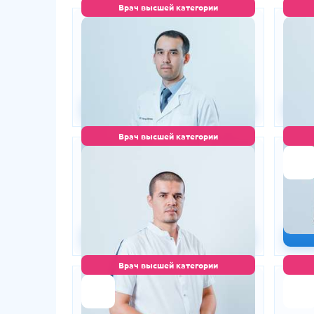
Врач высшей категории
Усманов Бахром Аббосович
Уролог • Радиолог
Маммо
стаж 16 лет
150 000 сум
20
200 000 сум
-25%
Запись на приём
Врач высшей категории
Хошимов Нодир Норлиевич
Уролог • Андролог
стаж 12 лет
150 000 сум
2
200 000 сум
-25%
Запись на приём
Врач высшей категории
Толипов Давлатхон
Мусулмонович
Хирург колопроктолог