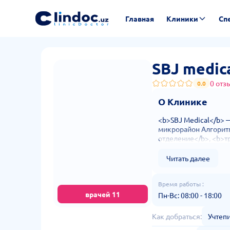
Главная
Клиники
Сп
SBJ medic
0 отз
0.0
О Клинике
<b>SBJ Medical</b> 
микрорайон Алгоритм
отделение</b>, <b>т
Читать далее
Время работы :
врачей
11
Пн-Вс: 08:00 - 18:00
Как добраться:
Учтепи