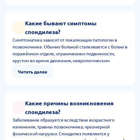
сканированием, лабораторным исследованием. В
особых случаях требуется консультация врачей
смежных специальностей.
Какие бывают симптомы
спондилеза?
Симптоматика зависит от локализации патологии в
позвоночнике. Обычно больной сталкивается с болью в
поражённом отделе, ограничением подвижности,
хрустом во время движения, неврологическим
нарушением. К последнему относится онемение со
Читать далее
слабостью конечностей, снижением чувствительности
кожи и покалыванием. Нарушение осанки,
искривление позвоночника - еще одни симптомы
болезни.
Какие причины возникновения
спондилеза?
Заболевание образуется вследствие возрастного
изменения, травмы позвоночника, чрезмерной
физической нагрузки. Спондилез появляется у