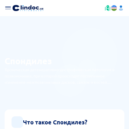
Спондилез
Хроническая дегенеративно-дистрофическая патология в
позвоночнике, при которой происходит постепенное
изменение межпозвонковых дисков, связок и костей.
Особенность заболевания в том, что при ней образуются
костные разрастания - остеофиты. За счет данных изменений
снижается гибкость позвоночника, сдавливается нервная
структура, возникает болезненность и ограничивается
подвижность.
Что такое Спондилез?