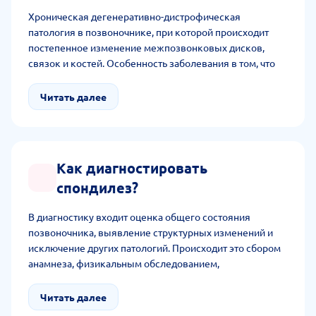
Хроническая дегенеративно-дистрофическая
патология в позвоночнике, при которой происходит
постепенное изменение межпозвонковых дисков,
связок и костей. Особенность заболевания в том, что
при ней образуются костные разрастания - остеофиты.
За счет данных изменений снижается гибкость
Читать далее
позвоночника, сдавливается нервная структура,
возникает болезненность и ограничивается
подвижность.
Как диагностировать
спондилез?
В диагностику входит оценка общего состояния
позвоночника, выявление структурных изменений и
исключение других патологий. Происходит это сбором
анамнеза, физикальным обследованием,
инструментальной диагностикой: рентгеном, МРТ, КТ. В
числе дополнительных методов находится
Читать далее
электронейромиография с радиоизотопным