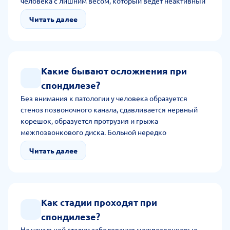
человека с лишним весом, который ведёт неактивный
образ жизни и имеет нарушенный обмен веществ.
Читать далее
Причиной для возникновения болезни также
становится врожденная аномалия, курение,
переохлаждение и плоскостопие. В группе риска
зрелый человек старше 45 лет с генетическим
нарушением костей, суставов и тканей.
Какие бывают осложнения при
спондилезе?
Без внимания к патологии у человека образуется
стеноз позвоночного канала, сдавливается нервный
корешок, образуется протрузия и грыжа
межпозвонкового диска. Больной нередко
сталкивается с хроническим болевым синдромом,
Читать далее
нарушением сна, ухудшением трудоспособности.
Как стадии проходят при
спондилезе?
На начальной стадии заболевания межпозвонковые