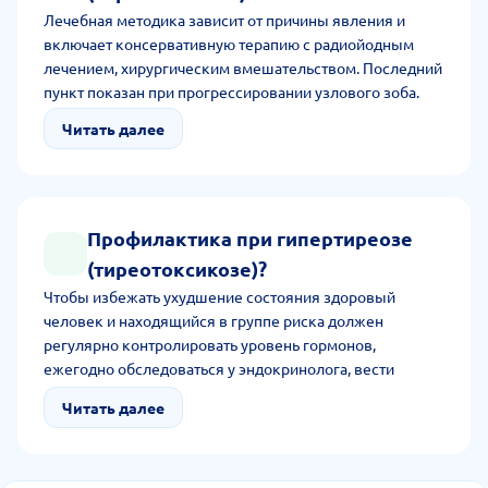
Лечебная методика зависит от причины явления и
включает консервативную терапию с радиойодным
лечением, хирургическим вмешательством. Последний
пункт показан при прогрессировании узлового зоба.
Читать далее
Профилактика при гипертиреозе
(тиреотоксикозе)?
Чтобы избежать ухудшение состояния здоровый
человек и находящийся в группе риска должен
регулярно контролировать уровень гормонов,
ежегодно обследоваться у эндокринолога, вести
здоровый, активный образ жизни. Кроме того, нужно
Читать далее
защищать тело от солнца, контролировать уровень
стресса, исключать злоупотребление крепким кофе и
энергетическими напитками.