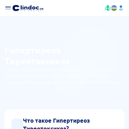
Гипертиреоз
Тиреотоксикоз
Патология, при которой щитовидная железа осуществляет
выработку избыточного количества Т4 и Т3. Это ведёт к
ускорению обмена веществ в теле и вызывает сопутствующие
патологии. По продолжительности течения бывает острой и
хронической (периодически обостряющейся).
Что такое Гипертиреоз
Тиреотоксикоз?