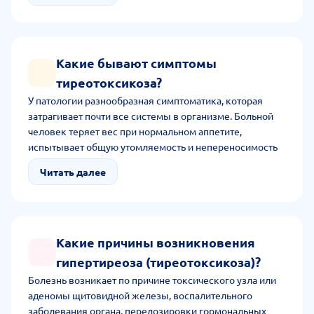
Какие бывают симптомы
тиреотоксикоза?
У патологии разнообразная симптоматика, которая
затрагивает почти все системы в организме. Больной
человек теряет вес при нормальном аппетите,
испытывает общую утомляемость и непереносимость
жары. Он сталкивается с тремором, нарушением сна,
Читать далее
частым стулом, диареей, репродуктивным нарушением,
диареей. При болезни выпучиваются глаза, возникает
сухость с ощущением песка в глазах.
Какие причины возникновения
гипертиреоза (тиреотоксикоза)?
Болезнь возникает по причине токсического узла или
аденомы щитовидной железы, воспалительного
заболевания органа, передозировки гормональных