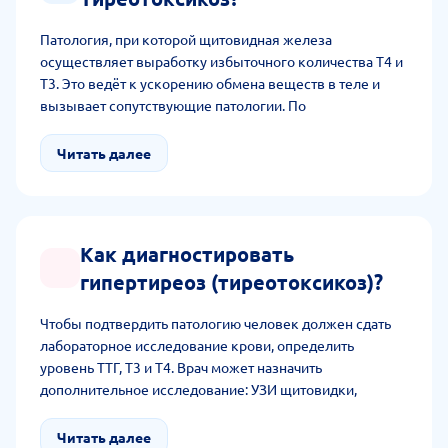
Патология, при которой щитовидная железа
осуществляет выработку избыточного количества Т4 и
Т3. Это ведёт к ускорению обмена веществ в теле и
вызывает сопутствующие патологии. По
продолжительности течения бывает острой и
хронической (периодически обостряющейся).
Читать далее
Как диагностировать
гипертиреоз (тиреотоксикоз)?
Чтобы подтвердить патологию человек должен сдать
лабораторное исследование крови, определить
уровень ТТГ, Т3 и Т4. Врач может назначить
дополнительное исследование: УЗИ щитовидки,
радиоизотопное исследование с йодом и другое.
Читать далее