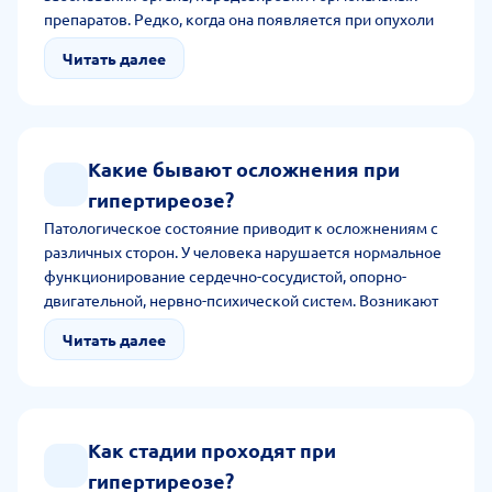
препаратов. Редко, когда она появляется при опухоли
гипофиза, продуцирующего избыток ТТГ,
Читать далее
продуцирующего гормон щитовидной железы. Часто
избыток гормонов виден при беременности и избытке
поступления йода.
Какие бывают осложнения при
гипертиреозе?
Патологическое состояние приводит к осложнениям с
различных сторон. У человека нарушается нормальное
функционирование сердечно-сосудистой, опорно-
двигательной, нервно-психической систем. Возникают
осложнения со стороны глаз, кожи, репродуктивной
Читать далее
системы. Одним из самых острых и опасных
осложнений является тиреотоксический криз. При нем
необходима экстренная помощь.
Как стадии проходят при
гипертиреозе?