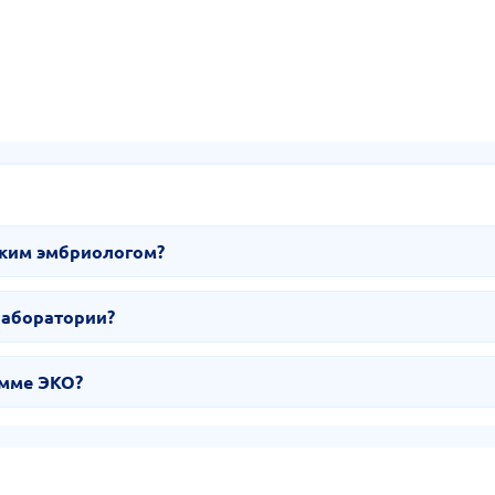
ским эмбриологом?
лаборатории?
амме ЭКО?