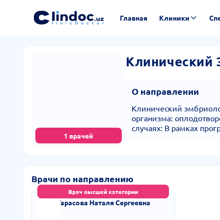
Главная
Клиники
Сп
Клинический 
О направлении
Клинический эмбриолог
организма: оплодотвор
случаях: В рамках про
1 врачей
Врачи по направлению
Врач высшей категории
Тарасова Наталя Сергеевна