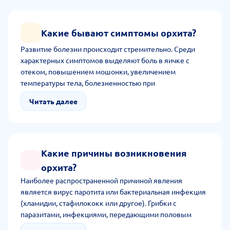
ряде случаев доктор назначает МРТ малого таза.
Какие бывают симптомы орхита?
Развитие болезни происходит стремительно. Среди
характерных симптомов выделяют боль в яичке с
отеком, повышением мошонки, увеличением
температуры тела, болезненностью при
прикосновении. Также пациент наблюдает неприятные
Читать далее
выделения из уретры, редко боль во время
мочеиспускания.
Какие причины возникновения
орхита?
Наиболее распространенной причиной явления
является вирус паротита или бактериальная инфекция
(хламидии, стафилококк или другое). Грибки с
паразитами, инфекциями, передающими половым
путем, также ведут к заболеванию. В факторе риска