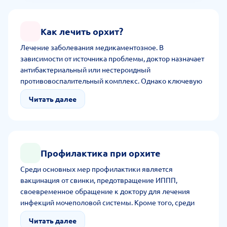
Как лечить орхит?
Лечение заболевания медикаментозное. В
зависимости от источника проблемы, доктор назначает
антибактериальный или нестероидный
противовоспалительный комплекс. Однако ключевую
роль в восстановлении играют немедикаментозные
Читать далее
меры. В терапию входит соблюдение постельного
режима с диетой, ограничением физической нагрузки,
избеганием перегрева, локальным охлаждением.
Профилактика при орхите
Среди основных мер профилактики является
вакцинация от свинки, предотвращение ИППП,
своевременное обращение к доктору для лечения
инфекций мочеполовой системы. Кроме того, среди
профилактических мер выделяют регулярное
Читать далее
соблюдение личной гигиены, избегание травматизации