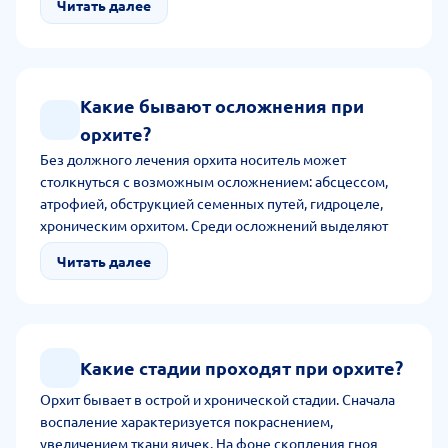
Читать далее
мужчина, получивший травму мошонки, отравившийся
ртутью, ведущий незащищенный половой контакт.
Какие бывают осложнения при
орхите?
Без должного лечения орхита носитель может
столкнуться с возможным осложнением: абсцессом,
атрофией, обструкцией семенных путей, гидроцеле,
хроническим орхитом. Среди осложнений выделяют
хронический болевой синдром со снижением
Читать далее
тестостерона, аутоиммунным бесплодием. Редко, когда
возникает гангрена с сепсисом и септическим шоком.
Какие стадии проходят при орхите?
Орхит бывает в острой и хронической стадии. Сначала
воспаление характеризуется покраснением,
увеличением ткани яичек. На фоне скопления гноя