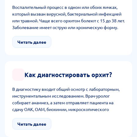
Воспалительный процесс в одном или обоих яичках,
который вызван вирусной, бактериальной инфекцией
или травмой. Чаще всего орхитом болеют с 15 до 38 лет.
Заболевание имеет острую или хроническую форму.
Зачастую воспаление распространяется и на придаток.
Читать далее
Как диагностировать орхит?
В диагностику входит общий осмотр с лабораторным,
инструментальным исследованием. Врач-уролог
собирает анамнез, а затем отправляет пациента на
сдачу ОАК, ОАМ, биохимии, микроскопического
исследования мазка, бакпосев и ИФА. Основным для
диагностики является УЗИ органов мошонки с
Читать далее
доплером для оценки структуры яичек, выявления
отека, оценки кровотока и исключения перекрута. В