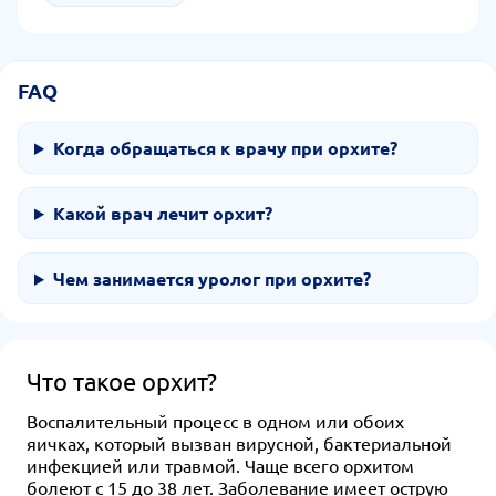
органа и отказ от самолечения. За счет соблюдения
простых рекомендаций человек сможет сохранить
здоровье и предотвратить осложнения орхита.
FAQ
Когда обращаться к врачу при орхите?
Какой врач лечит орхит?
Чем занимается уролог при орхите?
Что такое орхит?
Воспалительный процесс в одном или обоих
яичках, который вызван вирусной, бактериальной
инфекцией или травмой. Чаще всего орхитом
болеют с 15 до 38 лет. Заболевание имеет острую