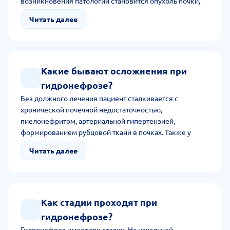
возникновения патологии становится опухоль почки,
мочеточника, шейки матки, аденома простаты,
Читать далее
беременность, нейрогенный мочевой пузырь, травма
после операции или рубцовое изменение после
воспаления. Камни в мочевыводящих путях - наиболее
частая причина явления. Среди других причин ушибы,
травмы живота, спайки при вмешательствах в органы
Какие бывают осложнения при
малого таза.
гидронефрозе?
Без должного лечения пациент сталкивается с
хронической почечной недостаточностью,
пиелонефритом, артериальной гипертензией,
формированием рубцовой ткани в почках. Также у
человека развивается сепсис и разрывается почка с
Читать далее
излитием мочи в забрюшинное пространство.
Как стадии проходят при
гидронефрозе?
Гидронефроз имеет три стадии. На начальной