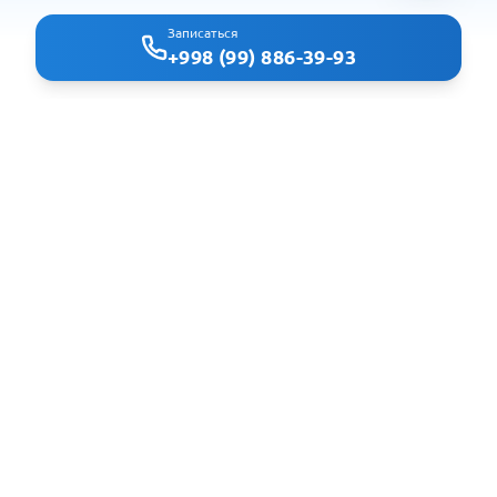
Записаться
+998 (99) 886-39-93
Clindoc - удобный поиск врачей и клиник в Ташкенте
Навигация
Главная
Клиники