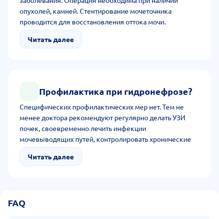
заболевания. Операция необходима при наличии
опухолей, камней. Стентирование мочеточника
проводится для восстановления оттока мочи.
Нефростомия делается при необратимой
Читать далее
непроходимости мочеточника. К консервативной
терапии врачи прибегают при инфекции у пациента.
Если гидронефроз возникает при беременности, то
патология проходит чаще всего после родов. Доктора
Профилактика при гидронефрозе?
Специфических профилактических мер нет. Тем не
менее доктора рекомендуют регулярно делать УЗИ
почек, своевременно лечить инфекции
мочевыводящих путей, контролировать хронические
заболевания, поддерживать нормальный вес и
Читать далее
физическую активность. Дополнительно советуют
соблюдать питьевой режим во избежание образования
камней.
FAQ