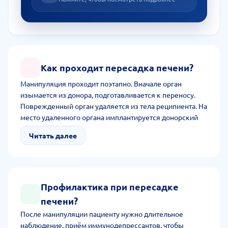
Как проходит пересадка печени?
Манипуляция проходит поэтапно. Вначале орган
изымается из донора, подготавливается к переносу.
Поврежденный орган удаляется из тела реципиента. На
место удаленного органа имплантируется донорский
материал. Хирург соединяет кровеносные сосуды,
Читать далее
желчные потоки. В конце ставит дренаж для отвода
жидкости из брюшины, ушивает рану послойно.
Длительность вмешательства занимает до 12 часов.
Профилактика при пересадке
печени?
После манипуляции пациенту нужно длительное
наблюдение, приём иммунодепрессантов, чтобы