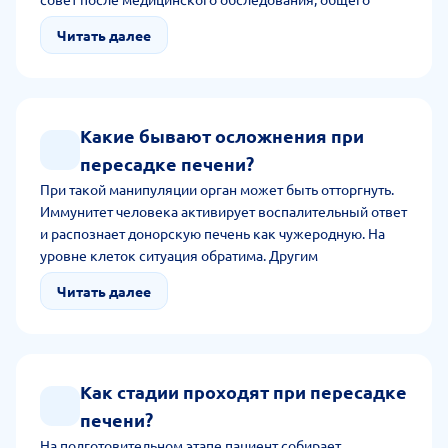
состояния человека и наличии сопутствующих
Читать далее
хронических патологий, способных повлиять на
результат. Основная причина для манипуляции - цирроз
в запущенной стадии, рак, метастатическое поражение,
врожденный дефект органа, синдром Бадда-Киари.
Какие бывают осложнения при
пересадке печени?
При такой манипуляции орган может быть отторгнуть.
Иммунитет человека активирует воспалительный ответ
и распознает донорскую печень как чужеродную. На
уровне клеток ситуация обратима. Другим
осложнением является первичное
Читать далее
нефункционирование органа. Это редкий прогноз, при
котором требуется ретрансплантация. Одним из
распространенных осложнений является перекрут
артерии, тромбоз воротной вены и печеночной артерии.
Как стадии проходят при пересадке
печени?
На подготовительном этапе пациент собирает