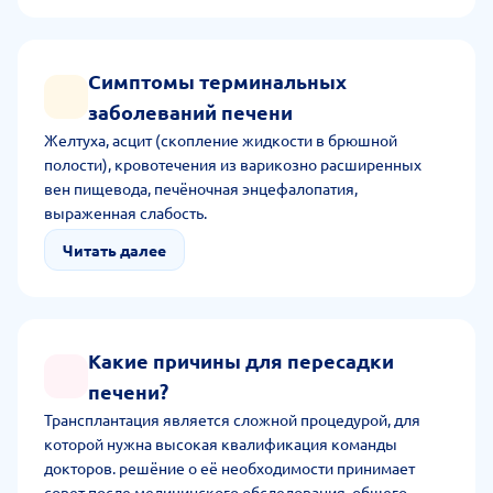
смежному специалисту для выдачи допуска к
операции.
Симптомы терминальных
заболеваний печени
Желтуха, асцит (скопление жидкости в брюшной
полости), кровотечения из варикозно расширенных
вен пищевода, печёночная энцефалопатия,
выраженная слабость.
Читать далее
Какие причины для пересадки
печени?
Трансплантация является сложной процедурой, для
которой нужна высокая квалификация команды
докторов. решёние о её необходимости принимает
совет после медицинского обследования, общего