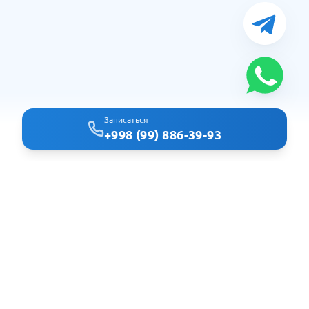
Записаться
+998 (99) 886-39-93
Clindoc - удобный поиск врачей и клиник в Ташкенте