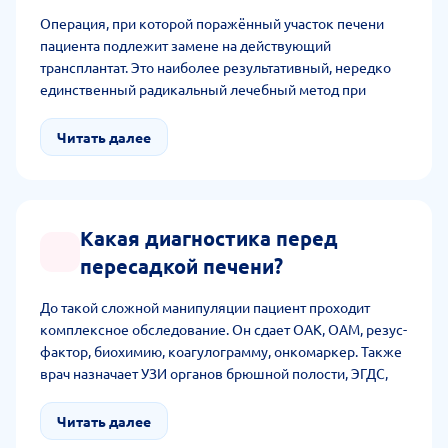
Операция, при которой поражённый участок печени
пациента подлежит замене на действующий
трансплантат. Это наиболее результативный, нередко
единственный радикальный лечебный метод при
терминальной стадии хронического диффузного
заболевания печени, злокачественного образования
Читать далее
органа.
Какая диагностика перед
пересадкой печени?
До такой сложной манипуляции пациент проходит
комплексное обследование. Он сдает ОАК, ОАМ, резус-
фактор, биохимию, коагулограмму, онкомаркер. Также
врач назначает УЗИ органов брюшной полости, ЭГДС,
МСКТ, ЭКГ, рентген грудной клетки, коронарографию и
спирографию. Обязательно отправляет на
Читать далее
консультацию к терапевту, анестезиологу, другому