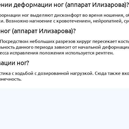
нии деформации ног (аппарат Илизарова)?
ормации ног выделяют дискомфорт во время ношения, об
и. Возможно нагноение с кровотечением, нейропатией, су
ог (аппарат Илизарова)?
 Посредством небольших разрезов хирург пересекает кост
ьность данного периода зависит от начальной деформации
сса исправления положения используется рентген.
ации ног?
ика с ходьбой с дозированной нагрузкой. Сюда также вх
онечность.