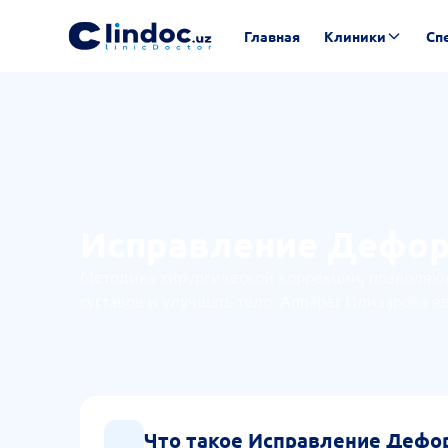
Главная
Клиники
Сп
Исправление Дефор
Методика хирургической коррекции, позволяющ
суставов и улучшать тело. Аппарат Илизарова 
Что такое Исправление Дефо