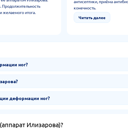
антисептики, приёма антиби
и. Продолжительность
конечность.
и желаемого итога.
Читать далее
и до сращивания. Для
уется рентген.
рмации ног?
зарова?
кции деформации ног?
(аппарат Илизарова)?