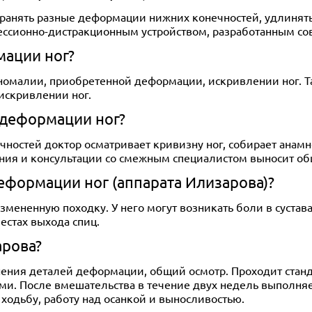
анять разные деформации нижних конечностей, удлинять к
ессионно-дистракционным устройством, разработанным со
мации ног?
омалии, приобретенной деформации, искривлении ног. Так
искривлении ног.
 деформации ног?
ностей доктор осматривает кривизну ног, собирает анамн
вания и консультации со смежным специалистом выносит о
формации ног (аппарата Илизарова)?
ненную походку. У него могут возникать боли в суставах,
естах выхода спиц.
арова?
нения деталей деформации, общий осмотр. Проходит стан
ами. После вмешательства в течение двух недель выполн
 ходьбу, работу над осанкой и выносливостью.