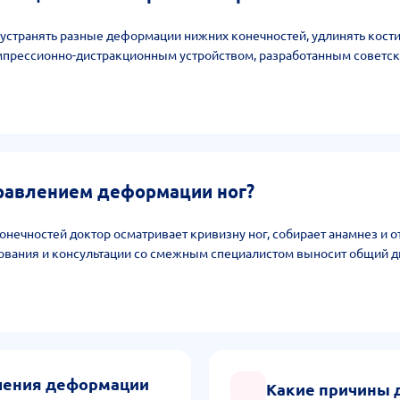
странять разные деформации нижних конечностей, удлинять кости,
мпрессионно-дистракционным устройством, разработанным советск
правлением деформации ног?
нечностей доктор осматривает кривизну ног, собирает анамнез и 
едования и консультации со смежным специалистом выносит общий д
ления деформации
Какие причины 