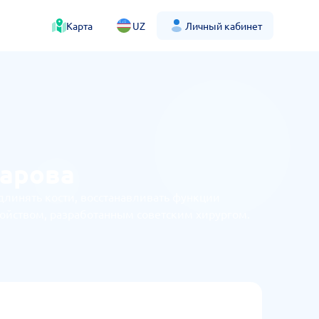
Карта
UZ
Личный кабинет
зарова
линять кости, восстанавливать функции
ройством, разработанным советским хирургом.