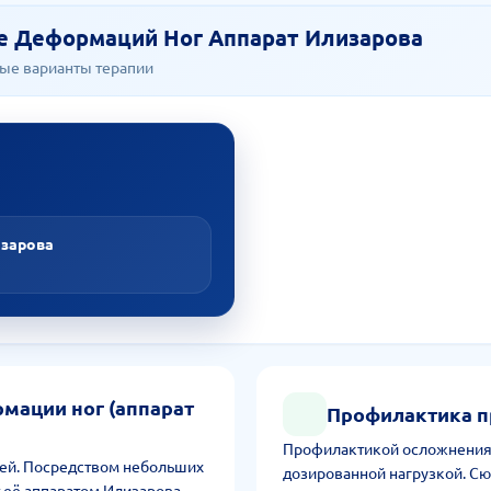
е Деформаций Ног Аппарат Илизарова
ые варианты терапии
изарова
мации ног (аппарат
Профилактика п
Профилактикой осложнения я
ией. Посредством небольших
дозированной нагрузкой. Сю
 её аппаратом Илизарова.