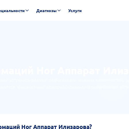
ециальности
Диагнозы
Услуги
маций Ног Аппарат Или
ей устранять разные деформации нижних конечностей, уд
является чрескостным компрессионно-дистракционным уст
рмаций Ног Аппарат Илизарова?