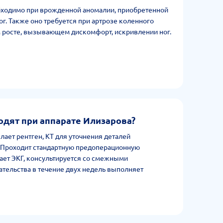
бходимо при врожденной аномалии, приобретенной
г. Также оно требуется при артрозе коленного
м росте, вызывающем дискомфорт, искривлении ног.
одят при аппарате Илизарова?
лает рентген, КТ для уточнения деталей
 Проходит стандартную предоперационную
лает ЭКГ, консультируется со смежными
тельства в течение двух недель выполняет
 отека и сохранению тонуса, в следующее время -
дьбу, работу над осанкой и выносливостью.