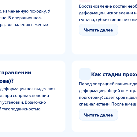
Восстановление костей нео
, измененную походку. У
деформации, искривлении но
спине. В операционном
сустава, субъективно низко
ра, воспаления в местах
Читать далее
справлении
Как стадии прох
ова)?
Перед операцией пациент де
 деформации ног выделяют
деформации, общий осмотр.
ов при соприкосновении
подготовку: сдает кровь, де
л установки. Возможно
специалистами. После вмеша
й тугоподвижностью.
рекомендации по уменьшению
Читать далее
использует дозированную хо