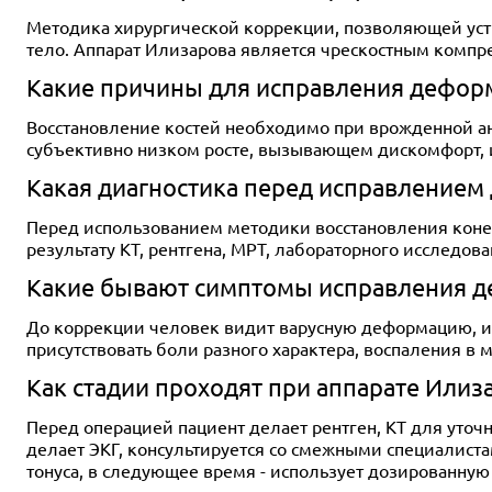
Методика хирургической коррекции, позволяющей устр
тело. Аппарат Илизарова является чрескостным компр
Какие причины для исправления дефор
Восстановление костей необходимо при врожденной ан
субъективно низком росте, вызывающем дискомфорт, 
Какая диагностика перед исправлением
Перед использованием методики восстановления конеч
результату КТ, рентгена, МРТ, лабораторного исследо
Какие бывают симптомы исправления де
До коррекции человек видит варусную деформацию, изме
присутствовать боли разного характера, воспаления в м
Как стадии проходят при аппарате Илиз
Перед операцией пациент делает рентген, КТ для уточ
делает ЭКГ, консультируется со смежными специалист
тонуса, в следующее время - использует дозированную