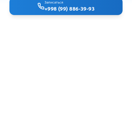
Записаться
+998 (99) 886-39-93
Clindoc - удобный поиск врачей и клиник в Ташкенте
Навигация
Главная
Клиники
Специальности