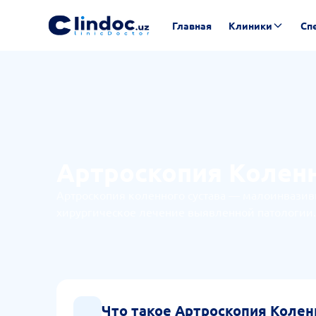
Главная
Клиники
Сп
Артроскопия Коленн
Артроскопия коленного сустава — малоинвазивн
хирургическое лечение выявленной патологии.
Что такое Артроскопия Колен