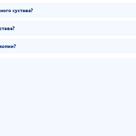
ного сустава?
става?
копии?