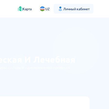
Карта
UZ
Личный кабинет
еская И Лечебная
уры сустава и одновременно провести