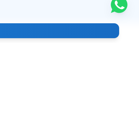
Контакты
+998 (99) 886-39-93
info@clindoc.uz
г. Ташкент, Узбекистан