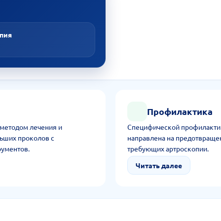
опия
Профилактика
 методом лечения и
Специфической профилактик
ьших проколов с
направлена на предотвращен
рументов.
требующих артроскопии.
Читать далее