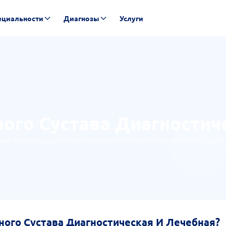
ециальности
Диагнозы
Услуги
ого Сустава Диагностич
ая процедура, позволяющая осмотреть внутренние структ
ного Сустава Диагностическая И Лечебная?