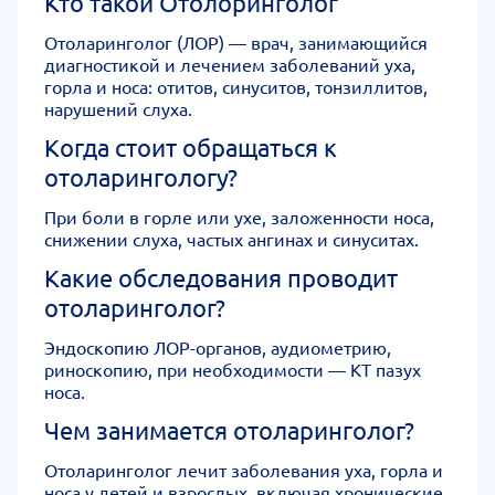
Кто такой Отолоринголог
Отоларинголог (ЛОР) — врач, занимающийся
диагностикой и лечением заболеваний уха,
горла и носа: отитов, синуситов, тонзиллитов,
нарушений слуха.
Когда стоит обращаться к
отоларингологу?
При боли в горле или ухе, заложенности носа,
снижении слуха, частых ангинах и синуситах.
Какие обследования проводит
отоларинголог?
Эндоскопию ЛОР-органов, аудиометрию,
риноскопию, при необходимости — КТ пазух
носа.
Чем занимается отоларинголог?
Отоларинголог лечит заболевания уха, горла и
носа у детей и взрослых, включая хронические