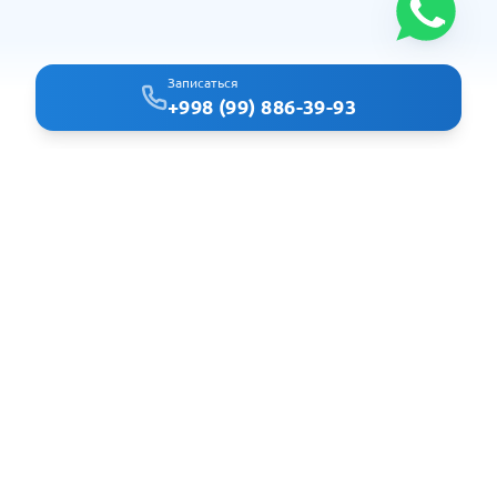
Записаться
+998 (99) 886-39-93
Clindoc - удобный поиск врачей и клиник в Ташкенте
Навигация
Главная