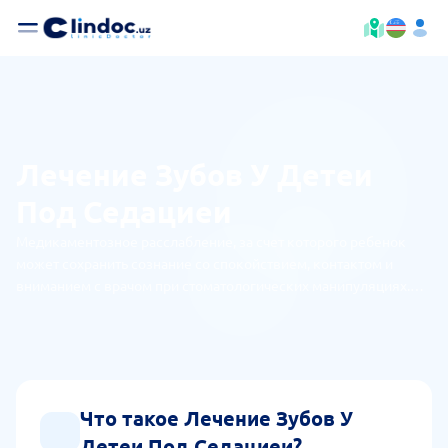
Лечение Зубов У Детеи
Под Седациеи
Медикаментозное расслабление, за счет которого ребенок
может сохранить сознание со спокойствием, контактом и
вниманием с врачом при стоматологических манипуляциях.
Цель такой методики заключается в устранении страха,
тревожности, напряжения и создании комфортных условий
под качественное лечение.
Что такое Лечение Зубов У
Детеи Под Седациеи?