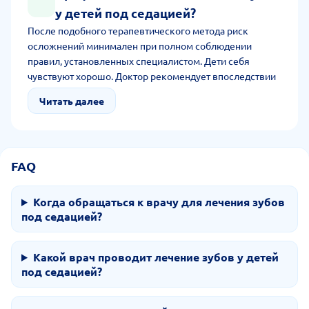
у детей под седацией?
После подобного терапевтического метода риск
осложнений минимален при полном соблюдении
правил, установленных специалистом. Дети себя
чувствуют хорошо. Доктор рекомендует впоследствии
следить за состоянием полости рта, проводить
Читать далее
гигиенические процедуры дважды в день, соблюдать
принципы правильного питания и осматриваться у
специалистов раз в год и чаще, по показаниям.
FAQ
Когда обращаться к врачу для лечения зубов
под седацией?
Какой врач проводит лечение зубов у детей
под седацией?