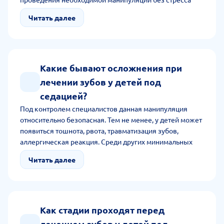
для человека. Седация является щадящей методикой,
Читать далее
по сравнению с классическим наркозом, поскольку
дети сохраняют сознание. При правильной методике
риск осложнений минимальный.
Какие бывают осложнения при
лечении зубов у детей под
седацией?
Под контролем специалистов данная манипуляция
относительно безопасная. Тем не менее, у детей может
появиться тошнота, рвота, травматизация зубов,
аллергическая реакция. Среди других минимальных
осложнений можно выделить послеоперационную
Читать далее
дезориентацию.
Как стадии проходят перед
лечением зубов у детей под