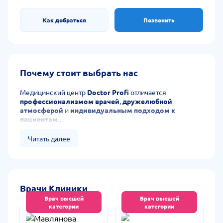
Как добраться
Позвонить
Почему стоит выбрать нас
Медицинский центр
Doctor Profi
отличается
профессионализмом врачей
,
дружелюбной
атмосферой
и
индивидуальным подходом к
пациентам
.
Благодаря
современному оборудованию
и
компетентным специалистам
, здесь можно получить
Читать далее
качественную помощь в комфортных условиях.
Большое преимущество —
возможность пройти
диагностику и лечение в одном месте
, экономя
время пациентов.
Клиника заслуженно пользуется
доверием и
Врачи Клиники
признанием
среди тех, кто ценит заботу, комфорт и
Врач высшей
Врач высшей
уверенность в результате.
категории
категории
Мавлянова Саодат
Шермухаммедова