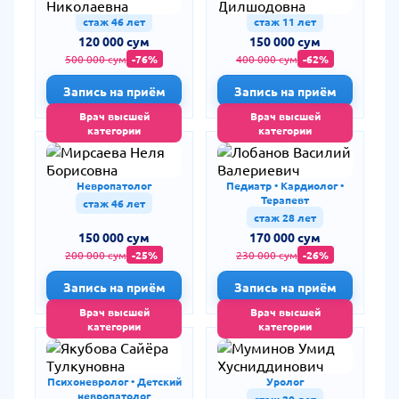
Дерматолог
УЗД врач
стаж 46 лет
стаж 11 лет
120 000 сум
150 000 сум
500 000 сум
-76%
400 000 сум
-62%
Запись на приём
Запись на приём
Врач высшей
Врач высшей
категории
категории
Мирсаева Неля
Лобанов Василий
Борисовна
Валериевич
Невропатолог
Педиатр • Кардиолог •
Терапевт
стаж 46 лет
стаж 28 лет
150 000 сум
170 000 сум
200 000 сум
-25%
230 000 сум
-26%
Запись на приём
Запись на приём
Врач высшей
Врач высшей
категории
категории
Якубова Сайёра
Муминов Умид
Тулкуновна
Хусниддинович
Психоневролог • Детский
Уролог
невропатолог