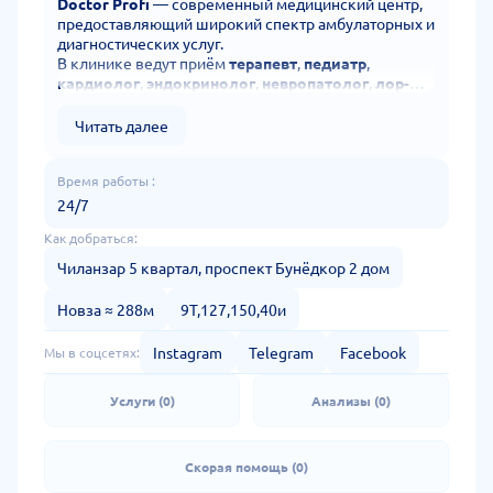
Doctor Profi
— современный медицинский центр,
предоставляющий широкий спектр амбулаторных и
диагностических услуг.
В клинике ведут приём
терапевт
,
педиатр
,
кардиолог
,
эндокринолог
,
невропатолог
,
лор-
врач
,
гинеколог
и другие специалисты.
Проводятся
УЗИ
,
ЭКГ
,
анализы крови
,
Читать далее
профилактические осмотры
и комплексная
диагностика организма.
Клиника оснащена
Время работы :
современным оборудованием
,
а команда врачей обладает
высокой
24/7
квалификацией и внимательным подходом
к
Как добраться:
каждому пациенту.
Основная цель —
точная диагностика
,
Чиланзар 5 квартал, проспект Бунёдкор 2 дом
эффективное лечение
и
забота о здоровье всей
семьи
.
Новза ≈ 288м
9Т,127,150,40и
Instagram
Telegram
Facebook
Мы в соцсетях:
Услуги (0)
Анализы (0)
Скорая помощь (0)