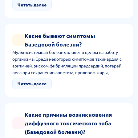
направляет пациента на сдачу лабораторных анализов
Читать далее
(Т4, Т3, ТТГ). Основываясь на данных диагностических
методах, врач ставит диагноз и выбирает методику
лечения.
Какие бывают симптомы
Базедовой болезни?
Мультисистемная болезнь влияет в целом на работу
организма. Среди некоторых симптомов тахикардия с
аритмией, риском фибрилляции предсердий, потерей
веса при сохранении аппетита, приливом жары,
повышенной потливостью. Кроме того, при болезни
Читать далее
человек сталкивается с ЭОП, ЗОБом, претибиальной
микседемой.
Какие причины возникновения
диффузного токсического зоба
(Базедовой болезни)?