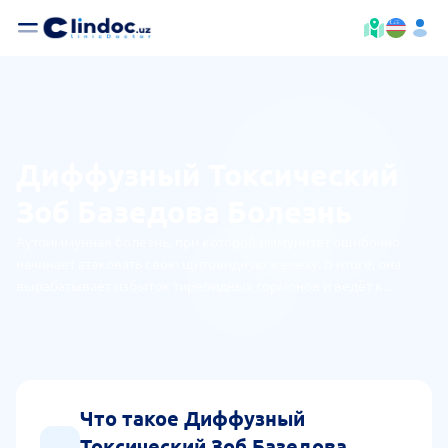
Диффузный Токсический
Зоб Базедова Болезнь
Аутоиммунная болезнь, при которой иммунитет ошибочно
начинает атаковать свою щитовидную железу. В итоге, она
вырабатывает избыток тиреоидных гормонов и ведёт к
тиреотоксикозу.
Что такое Диффузный
Токсический Зоб Базедова