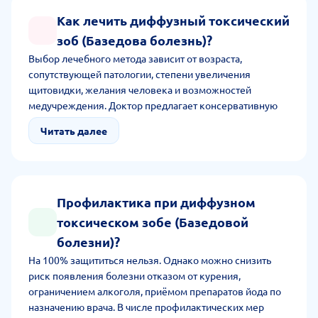
Как лечить диффузный токсический
зоб (Базедова болезнь)?
Выбор лечебного метода зависит от возраста,
сопутствующей патологии, степени увеличения
щитовидки, желания человека и возможностей
медучреждения. Доктор предлагает консервативную
терапию для блокировки тиреоидных гормонов,
Читать далее
хирургическое лечение для удаления щитовидной
железы и радиойодтерапию.
Профилактика при диффузном
токсическом зобе (Базедовой
болезни)?
На 100% защититься нельзя. Однако можно снизить
риск появления болезни отказом от курения,
ограничением алкоголя, приёмом препаратов йода по
назначению врача. В числе профилактических мер