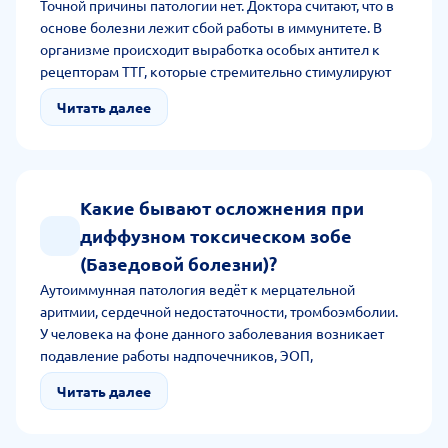
Точной причины патологии нет. Доктора считают, что в
основе болезни лежит сбой работы в иммунитете. В
организме происходит выработка особых антител к
рецепторам ТТГ, которые стремительно стимулируют
щитовидную железу к выработке гормонов, несмотря
Читать далее
на достаточную численность гормонов в крови. Среди
основных факторов, которые повышают риск
патологии, выделяют генетику, пол, возраст, избыток
йода, стресс, курение, резкое гормональное изменение
в теле.
Какие бывают осложнения при
диффузном токсическом зобе
(Базедовой болезни)?
Аутоиммунная патология ведёт к мерцательной
аритмии, сердечной недостаточности, тромбоэмболии.
У человека на фоне данного заболевания возникает
подавление работы надпочечников, ЭОП,
претибиальная микседема. Осложнением становится
Читать далее
остеопороз и тиреотоксический криз. Последнее
осложнение ведёт к летальному исходу.