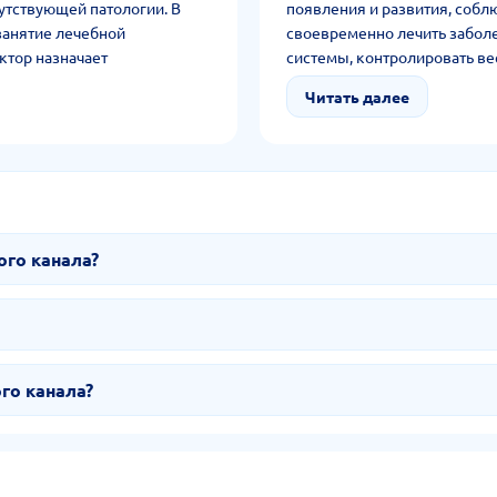
утствующей патологии. В
появления и развития, соб
занятие лечебной
своевременно лечить забол
ктор назначает
системы, контролировать ве
 замедлении прогресса
единственной позе, сбаланси
Читать далее
травматизации, поднятия тяж
ого канала?
го канала?