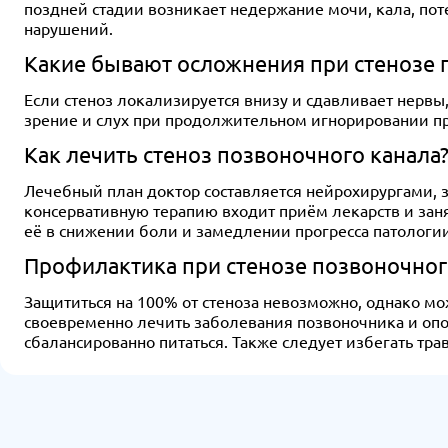
поздней стадии возникает недержание мочи, кала, по
нарушений.
Какие бывают осложнения при стенозе 
Если стеноз локализируется внизу и сдавливает нервы
зрение и слух при продолжительном игнорировании п
Как лечить стеноз позвоночного канала
Лечебный план доктор составляется нейрохирургами, з
консервативную терапию входит приём лекарств и зан
её в снижении боли и замедлении прогресса патологии
Профилактика при стенозе позвоночног
Защититься на 100% от стеноза невозможно, однако м
своевременно лечить заболевания позвоночника и опо
сбалансированно питаться. Также следует избегать тра