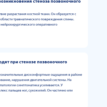
возникновения стеноза позвоночного
вие разрастания костной ткани. Он образуется с
 области травматического повреждения спины.
 нейрохирургического оперативного
одят при стенозе позвоночного
незначительные дискомфортные ощущения в районе
вание, нарушения двигательной системы. На
патологии симптоматика усиливается. У
екс пальцев ног, сухожилий. Он частично или
 ног. На поздней стадии возникает недержание
ли слуха. Наблюдается ряд постоянных
ных или рефлекторных нарушений.