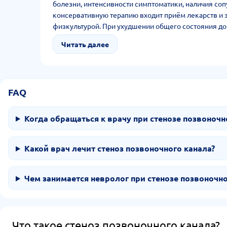
болезни, интенсивности симптоматики, наличия соп
консервативную терапию входит приём лекарств и 
физкультурой. При ухудшении общего состояния до
хирургическое лечение. Цель её в снижении боли и
Читать далее
патологии.
FAQ
Когда обращаться к врачу при стенозе позвоночн
Какой врач лечит стеноз позвоночного канала?
Чем занимается невролог при стенозе позвоночно
Что такое стеноз позвоночного канала?