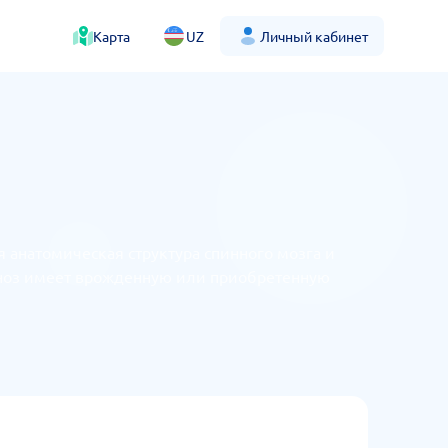
Карта
UZ
Личный кабинет
я анатомическая структура спинного мозга и
теноз имеет врожденную или приобретенную