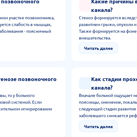
 позвоночного
Какие причины 
канала?
ном участке позвоночника,
Стеноз формируется вследст
ется слабость в мышцах,
развитием грыжи, опухоли и
заболевания - поясничный
Также формируется на фоне
вмешательства.
Читать далее
тенозе позвоночного
Как стадии прох
канала?
вы, то у больного
Вначале больной ощущает 
овой системой. Если
поясницы, онемение, покалы
лжительном игнорировании
следующей стадии развития 
заболевшего снижается рефл
полностью получает паралич
Читать далее
мочи, кала, потеря зрения и
двигательных, чувствитель