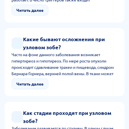
наследственная предрасположенность с хронической
Читать далее
воспалительной патологией ЛОР-органов, избыточным
потреблением препаратов йода, курением,
радиоактивным излучением и хроническим стрессом.
Какие бывают осложнения при
узловом зобе?
Часто на фоне данного заболевания возникает
гипертиреоз и гипотиреоз. По мере роста опухоли
происходит сдавливание трахеи и пищевода, синдром
Бернара-Горнера, верхней полой вены. В ткани может
возникнуть спонтанное кровоизлияние и воспаление.
Читать далее
Среди других осложнений трахеомаляция с
деструктивным изменением узла, гипопаратиреозом.
Как стадии проходят при узловом
зобе?
Заболевание развивается по стадиям. В одном случае