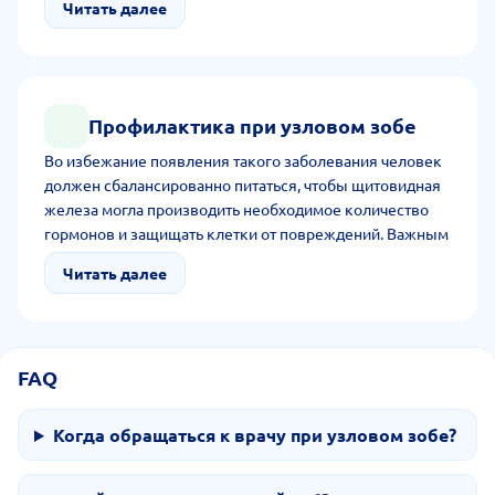
Читать далее
нарушения работы других органов доктор предлагает
хирургическое лечение. При подозрении на
злокачественный процесс рекомендует биопсию с
последующей корректировкой терапии по результату
анализа.
Профилактика при узловом зобе
Во избежание появления такого заболевания человек
должен сбалансированно питаться, чтобы щитовидная
железа могла производить необходимое количество
гормонов и защищать клетки от повреждений. Важным
аспектом профилактики является своевременная
Читать далее
консультация эндокринолога, сдача лабораторных
анализов и УЗИ щитовидки. Кроме того, рекомендуется
защита от радиационного облучения, хронического
стресса и ведение здорового, активного образа жизни.
FAQ
Когда обращаться к врачу при узловом зобе?