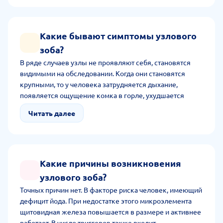
Какие бывают симптомы узлового
зоба?
В ряде случаев узлы не проявляют себя, становятся
видимыми на обследовании. Когда они становятся
крупными, то у человека затрудняется дыхание,
появляется ощущение комка в горле, ухудшается
голос, возникает приступ удушья. В целом, ухудшается
Читать далее
общее самочувствие, возникает шум в голове,
визуально увеличивается шея.
Какие причины возникновения
узлового зоба?
Точных причин нет. В факторе риска человек, имеющий
дефицит йода. При недостатке этого микроэлемента
щитовидная железа повышается в размере и активнее
работает. В число триггеров также входит