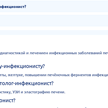
инфекционист?
диагностикой и лечением инфекционных заболеваний пече
гу-инфекционисту?
титы, желтухе, повышении печёночных ферментов инфекц
атолог-инфекционист?
остику, УЗИ и эластографию печени.
онист?