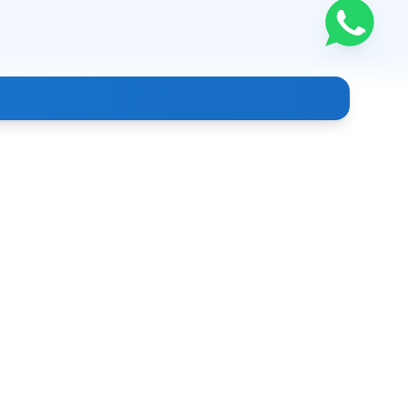
Контакты
+998 (99) 886-39-93
info@clindoc.uz
г. Ташкент, Узбекистан