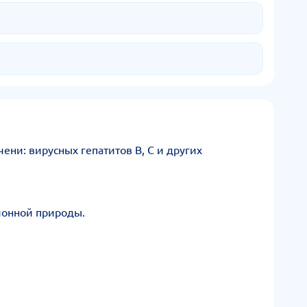
ни: вирусных гепатитов B, C и других
ионной природы.