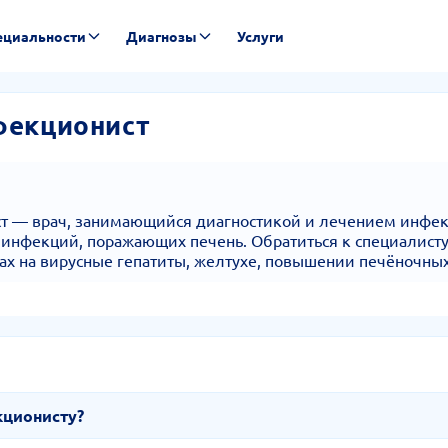
ециальности
Диагнозы
Услуги
фекционист
ст — врач, занимающийся диагностикой и лечением инфе
х инфекций, поражающих печень. Обратиться к специалисту
ах на вирусные гепатиты, желтухе, повышении печёночн
кционисту?