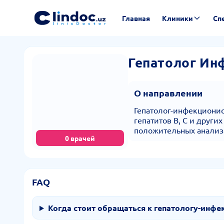
Главная
Клиники
Сп
Гепатолог Ин
О направлении
Гепатолог-инфекциони
гепатитов B, C и други
положительных анализ
0 врачей
FAQ
Когда стоит обращаться к гепатологу-инфе