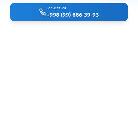
Записаться
+998 (99) 886-39-93
Clindoc - удобный поиск врачей и клиник в Ташкенте
Навигация
Главная
Клиники