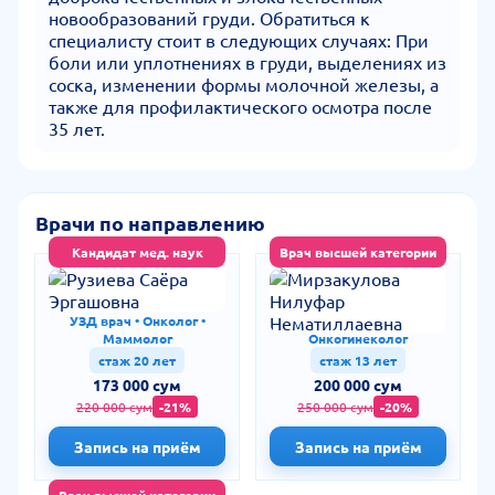
новообразований груди. Обратиться к
специалисту стоит в следующих случаях: При
боли или уплотнениях в груди, выделениях из
соска, изменении формы молочной железы, а
также для профилактического осмотра после
35 лет.
Врачи по направлению
Кандидат мед. наук
Врач высшей категории
Рузиева Саёра
Мирзакулова
Эргашовна
Нилуфар
Нематиллаевна
УЗД врач • Онколог •
Маммолог • Гинеколог •
Маммолог
Онкогинеколог
стаж 20 лет
стаж 13 лет
173 000 сум
200 000 сум
220 000 сум
-21%
250 000 сум
-20%
Запись на приём
Запись на приём