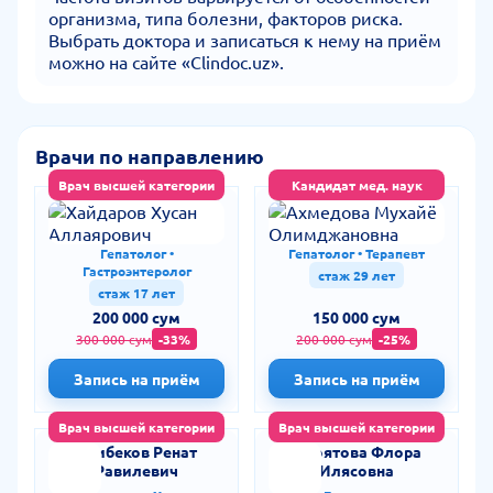
организма, типа болезни, факторов риска.
Выбрать доктора и записаться к нему на приём
можно на сайте «Clindoc.uz».
Врачи по направлению
Врач высшей категории
Кандидат мед. наук
Хайдаров Хусан
Ахмедова Мухайё
Аллаярович
Олимджановна
Гепатолог •
Гепатолог • Терапевт
Гастроэнтеролог
стаж 29 лет
стаж 17 лет
200 000 сум
150 000 сум
300 000 сум
-33%
200 000 сум
-25%
Запись на приём
Запись на приём
Врач высшей категории
Врач высшей категории
Баибеков Ренат
Иноятова Флора
Равилевич
Илясовна