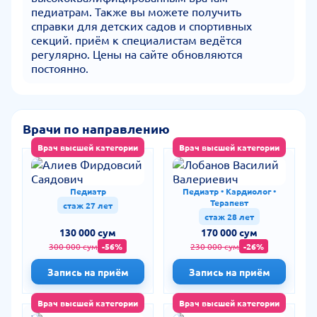
педиатрам. Также вы можете получить
справки для детских садов и спортивных
секций. приём к специалистам ведётся
регулярно. Цены на сайте обновляются
постоянно.
Врачи по направлению
Врач высшей категории
Врач высшей категории
Алиев Фирдовсий
Лобанов Василий
Саядович
Валериевич
Педиатр
Педиатр • Кардиолог •
Терапевт
стаж 27 лет
стаж 28 лет
130 000 сум
170 000 сум
300 000 сум
-56%
230 000 сум
-26%
Запись на приём
Запись на приём
Врач высшей категории
Врач высшей категории