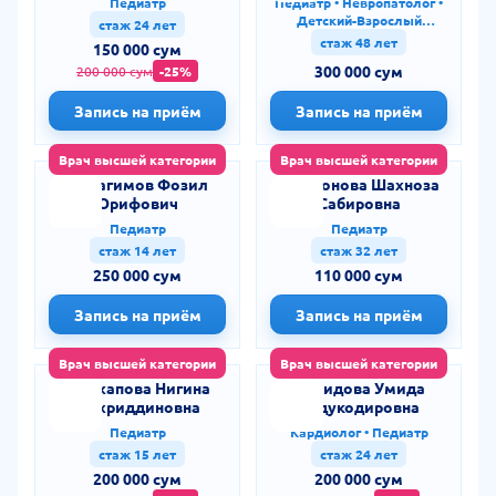
Педиатр
Педиатр • Невропатолог •
Детский-Взрослый
стаж 24 лет
Невролог
стаж 48 лет
150 000 сум
300 000 сум
200 000 сум
-25%
Запись на приём
Запись на приём
Врач высшей категории
Врач высшей категории
Ибрагимов Фозил
Мовлонова Шахноза
Орифович
Сабировна
Педиатр
Педиатр
стаж 14 лет
стаж 32 лет
250 000 сум
110 000 сум
Запись на приём
Запись на приём
Врач высшей категории
Врач высшей категории
Раджапова Нигина
Хамидова Умида
Фахриддиновна
Абдукодировна
Педиатр
Кардиолог • Педиатр
стаж 15 лет
стаж 24 лет
200 000 сум
200 000 сум