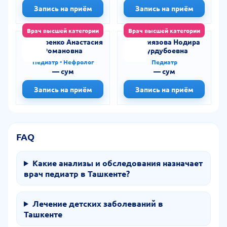
Запись на приём
Запись на приём
Врач высшей категории
Врач высшей категории
Бондаренко Анастасия
Илениязова Нодира
Романовна
Дурдубоевна
Педиатр • Нефролог
Педиатр
— сум
— сум
Запись на приём
Запись на приём
FAQ
Какие анализы и обследования назначает
врач педиатр в Ташкенте?
Лечение детских заболеваний в
Ташкенте