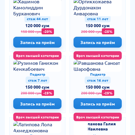
Хашимов Камолиддин
Ортикхожаева
Бурханович
Дурдонахон
Анваровна
Педиатр
Педиатр
стаж 44 лет
стаж 11 лет
120 000 сум
150 000 сум
150 000 сум
-20%
200 000 сум
-25%
Запись на приём
Запись на приём
Врач высшей категории
Врач высшей категории
Рузимов Ганижон
Равшанова Саноат
Кенжабоевич
Шарофовна
Педиатр
Педиатр
стаж 7 лет
стаж 16 лет
150 000 сум
150 000 сум
200 000 сум
-25%
200 000 сум
-25%
Запись на приём
Запись на приём
Врач высшей категории
Врач высшей категории
Латипова Лола
Арсланова Галия
Ахмеджоновна
Наилевна