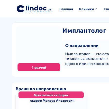
Главная
Клиники
Сп
Имплантолог
О направлении
Имплантолог — стомато
титановых имплантов с
одного или нескольких
1 врачей
Врачи по направлению
Врач высшей категории
Аскаров Мансур Анварович