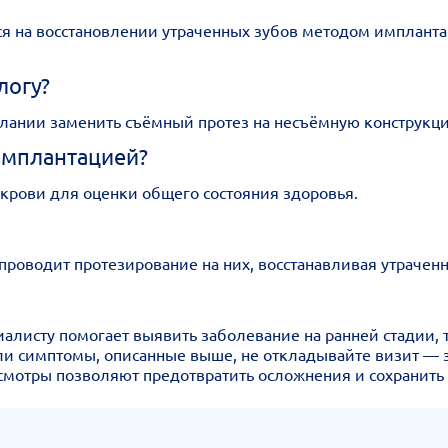
 на восстановлении утраченных зубов методом имплантац
логу?
елании заменить съёмный протез на несъёмную конструкц
имплантацией?
крови для оценки общего состояния здоровья.
роводит протезирование на них, восстанавливая утрачен
исту помогает выявить заболевание на ранней стадии, т
или симптомы, описанные выше, не откладывайте визит —
мотры позволяют предотвратить осложнения и сохранить 