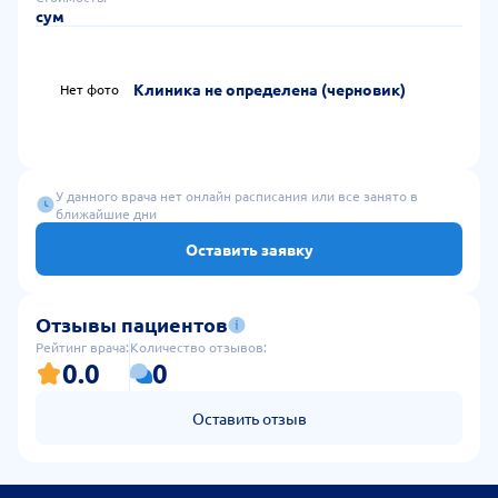
генеза (диабетическую, алкогольную), головокружения
сум
вестибулярного генеза, головные боли напряжения,
нейропатическую боль, болезнь Паркинсона, невралгию
тройничного нерва, рассеянный склероз, хроническую
Клиника не определена (черновик)
Нет фото
ишемию головного мозга, бессонницу, эпилепсию и
судорожные синдромы, синдром беспокойных ног и
грыжи и протрузии межпозвонковых дисков.
У данного врача нет онлайн расписания или все занято в
ближайшие дни
Оставить заявку
Отзывы пациентов
Рейтинг врача:
Количество отзывов:
0.0
0
Оставить отзыв