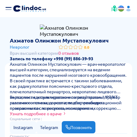
— стоимос
Ахматов Олимжон Мустапокулович
Невролог
0.0
Врач высшей категории
0 отзывов
Запись по телефону +998 (99) 886-39-93
Ахматов Олимжон Мустапокулович — врач-невропатолог
высшей категории, специализируется на ведении
пациентов после нарушений мозгового кровообращения.
В своей практике встречается с такими заболеваниями,
как радикулопатии пояснично-крестцового отдела,
плечелопаточный периартроз, невропатию лицевого
нерва, последствия черепно-мозговой травмы, тремор
Выполняет консультирование по результатам МРТ/КТ
различного генеза, дорсопатии и остеохондроз
головного и спинного мозга, подбор реабилитационной
позвоночника с корешковым синдромом,
программы после инсульта, назначение и коррекцию
миофасциальный болевой синдром, вегетососудистую
медикаментозной терапии, электронейромиографию и
Узнать подробнее о враче
дистонию, детский церебральный паралич (в рамках
лечебные блокады при болевых синдромах, ведёт
Социальные сети :
консультации), туннельные синдромы (синдром
динамическое наблюдение пациентов.
Instagram
Telegram
Позвонить
запястного канала), миастению, хроническую усталость и
астенический синдром, полинейропатии различного
Стоимость: