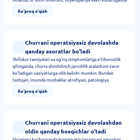
shifokor jarrohlik manipulyatsiyasini tavsiya qiladi.
Ko'proq o'qish
Churrani operatsiyasiz davolashda
qanday asoratlar bo'ladi
Shifokor tavsiyalari va og'riq simptomlariga e'tiborsizlik
qilinganda, churra shoshilinch jarrohlik aralashuvi zarur
bo'ladigan vaziyatlarga olib kelishi mumkin. Bundan
tashqari, insonda mushaklar atrofiyasi, patologiya
progressi, nogironlik kuzatilishi mumkin.
Ko'proq o'qish
Churrani operatsiyasiz davolashdan
oldin qanday bosqichlar o'tadi
Muammo kuchayganda konservativ terapiyani nevrolog