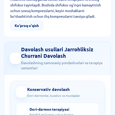
shifokor tayinlaydi. Boshida shifokor og'riqni kamaytirish
uchun sovuq kompresslarni, keyin mushaklarni
bo'shashtirish uchun iliq kompresslarni tavsiya qiladi.
O'tkir fazada yotoq rejimi tavsiya etilmaydi.
Ko'proq o'qish
Harakatsizlikda mushaklar kuchliroq zaiflashadi, bo'g'imlar
esa yomonroq harakatlanadi. Samarali davolash
terapiyasini tanlash uchun nevrolog yosh, jismoniy holat,
anamnez, hamroh kasallikni hisobga oladi. Massajni
Davolash usullari Jarrohliksiz
shifokor o'tkir faza o'tgandan keyin tayinlaydi. Davolash
Churrani Davolash
gimnastikasi, korset, yoqa va turmush tarzini to'g'irlashni
og'riq boshlangan birinchi kundan tavsiya qiladi.
Davolashning zamonaviy yondashuvlari va terapiya
variantlari
Konservativ davolash
Dori-darmonlar, kuzatuv va muolajalar
Dori-darmon terapiyasi
Batafsil ma'lumot uchun bosing