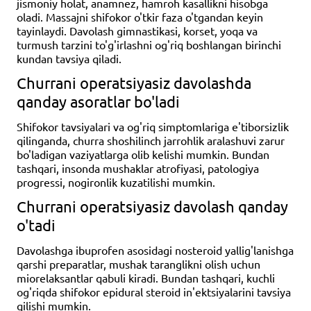
jismoniy holat, anamnez, hamroh kasallikni hisobga
oladi. Massajni shifokor o'tkir faza o'tgandan keyin
tayinlaydi. Davolash gimnastikasi, korset, yoqa va
turmush tarzini to'g'irlashni og'riq boshlangan birinchi
kundan tavsiya qiladi.
Churrani operatsiyasiz davolashda
qanday asoratlar bo'ladi
Shifokor tavsiyalari va og'riq simptomlariga e'tiborsizlik
qilinganda, churra shoshilinch jarrohlik aralashuvi zarur
bo'ladigan vaziyatlarga olib kelishi mumkin. Bundan
tashqari, insonda mushaklar atrofiyasi, patologiya
progressi, nogironlik kuzatilishi mumkin.
Churrani operatsiyasiz davolash qanday
o'tadi
Davolashga ibuprofen asosidagi nosteroid yallig'lanishga
qarshi preparatlar, mushak taranglikni olish uchun
miorelaksantlar qabuli kiradi. Bundan tashqari, kuchli
og'riqda shifokor epidural steroid in'ektsiyalarini tavsiya
qilishi mumkin.