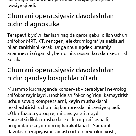
tavsiya qiladi.
Churrani operatsiyasiz davolashdan
oldin diagnostika
Terapevtik yo'lni tanlash haqida qaror qabul qilish uchun
shifokor MRT, KT, rentgen, elektromiografiya natijalari
bilan tanishishi kerak. Unga shuningdek umumiy
anamnezni o'rganish, bemorni shaxsan ko'zdan kechirish
kerak.
Churrani operatsiyasiz davolashdan
oldin qanday bosqichlar o'tadi
Muammo kuchayganda konservativ terapiyani nevrolog
shifokor tayinlaydi. Boshida shifokor og'riqni kamaytirish
uchun sovuq kompresslarni, keyin mushaklarni
bo'shashtirish uchun iliq kompresslarni tavsiya qiladi.
O'tkir fazada yotoq rejimi tavsiya etilmaydi.
Harakatsizlikda mushaklar kuchliroq zaiflashadi,
bo'g'imlar esa yomonroq harakatlanadi. Samarali
davolash terapiyasini tanlash uchun nevrolog yosh,