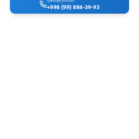
Qabulga yozilish
+998 (99) 886-39-93
Clindoc - удобный поиск врачей и клиник в Ташкенте
Navigatsiya
Bosh sahifa
Klinikalar
Mutaxassisliklar