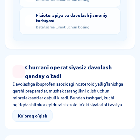
Fizioterapiya va davolash jismoniy
tarbiyasi
Batafsil ma'lumot uchun bosing
Churrani operatsiyasiz davolash
qanday o'tadi
Davolashga ibuprofen asosidagi nosteroid yallig'lanishga
qarshi preparatlar, mushak taranglikni olish uchun
miorelaksantlar qabuli kiradi. Bundan tashqari, kuchli
og'riqda shifokor epidural steroid in'ektsiyalarini tavsiya
qilishi mumkin.
Ko'proq o'qish