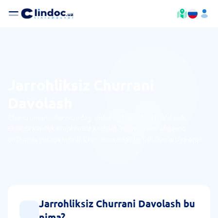
Jarrohliksiz Churrani
Davolash
Churra umurtqalar orasidagi diskning buzilishini ifodalaydi.
Odatda kasallik simptomsiz kechadi. Tashvish asorat paydo
bo'lganda yuzaga keladi. Churradan xalos bo'lish operatsiya orqali
mumkin. Jarrohliksiz holatni yengillashtirish mumkin.
Jarrohliksiz Churrani Davolash bu
nima?