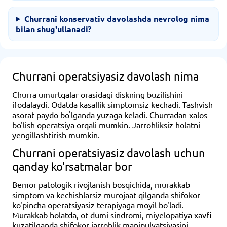
Churrani konservativ davolashda nevrolog nima
bilan shug'ullanadi?
Churrani operatsiyasiz davolash nima
Churra umurtqalar orasidagi diskning buzilishini
ifodalaydi. Odatda kasallik simptomsiz kechadi. Tashvish
asorat paydo bo'lganda yuzaga keladi. Churradan xalos
bo'lish operatsiya orqali mumkin. Jarrohliksiz holatni
yengillashtirish mumkin.
Churrani operatsiyasiz davolash uchun
qanday ko'rsatmalar bor
Bemor patologik rivojlanish bosqichida, murakkab
simptom va kechishlarsiz murojaat qilganda shifokor
ko'pincha operatsiyasiz terapiyaga moyil bo'ladi.
Murakkab holatda, ot dumi sindromi, miyelopatiya xavfi
kuzatilganda shifokor jarrohlik manipulyatsiyasini