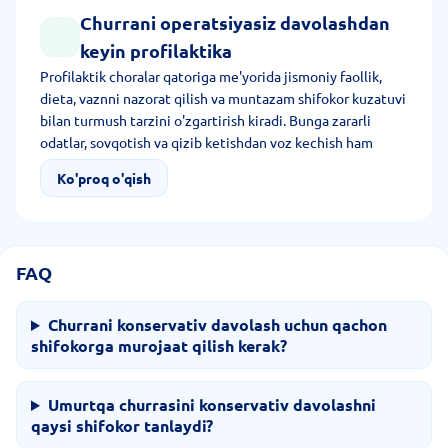
Churrani operatsiyasiz davolashdan
keyin profilaktika
Profilaktik choralar qatoriga me'yorida jismoniy faollik,
dieta, vaznni nazorat qilish va muntazam shifokor kuzatuvi
bilan turmush tarzini o'zgartirish kiradi. Bunga zararli
odatlar, sovqotish va qizib ketishdan voz kechish ham
kiradi. Aniq tavsiyalar ro'yxati patologiya turiga bog'liq.
Ko'proq o'qish
FAQ
Churrani konservativ davolash uchun qachon
shifokorga murojaat qilish kerak?
Umurtqa churrasini konservativ davolashni
qaysi shifokor tanlaydi?