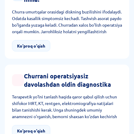
Churra umurtqalar orasidagi diskning buzilishini ifodalaydi.
Odatda kasallik simptomsiz kechadi. Tashvish asorat paydo
bo'lganda yuzaga keladi. Churradan xalos bo'lish operatsiya
orqali mumkin. Jarrohliksiz holatni yengillashtirish
mumkin.
Ko'proq o'qish
Churrani operatsiyasiz
davolashdan oldin diagnostika
Terapevtik yo'lni tanlash haqida qaror qabul qilish uchun
shifokor MRT, KT, rentgen, elektromiografiya natijalari
bilan tanishishi kerak. Unga shuningdek umumiy
anamnezni o'rganish, bemorni shaxsan ko'zdan kechirish
kerak.
Ko'proq o'qish