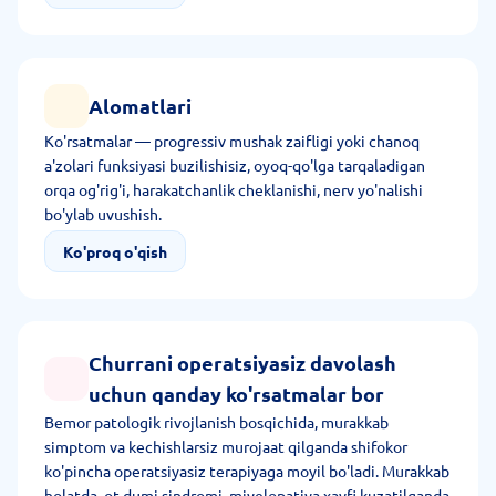
Alomatlari
Ko'rsatmalar — progressiv mushak zaifligi yoki chanoq
a'zolari funksiyasi buzilishisiz, oyoq-qo'lga tarqaladigan
orqa og'rig'i, harakatchanlik cheklanishi, nerv yo'nalishi
bo'ylab uvushish.
Ko'proq o'qish
Churrani operatsiyasiz davolash
uchun qanday ko'rsatmalar bor
Bemor patologik rivojlanish bosqichida, murakkab
simptom va kechishlarsiz murojaat qilganda shifokor
ko'pincha operatsiyasiz terapiyaga moyil bo'ladi. Murakkab
holatda, ot dumi sindromi, miyelopatiya xavfi kuzatilganda