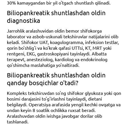
30% kamaygandan bir yil o'tgach shuntlash qilinadi.
Biliopankreatik shuntlashdan oldin
diagnostika
Jarrohlik aralashuvidan oldin bemor shifokorga
laborator va asbob-uskunali tekshiruvlar natijalarini olib
keladi. Shifokor UAT, koagulogramma, infeksion testlar,
qorin bo'shlig'i va ko'krak qafasi UTTsi, KT, MRT yoki
rentgeni, EKG, gastroskopiyani tayinlaydi. Albatta
terapevt, anesteziolog, kardiolog va endokrinolog
qo'shimcha maslahatiga yo'naltiradi.
Biliopankreatik shuntlashdan oldin
qanday bosqichlar o'tadi?
Kompleks tekshiruvdan so'ng shifokor glyukoza yoki qon
bosimi darajasini to'g'irlashni tayinlaydi, dietani
belgilaydi. Operatsiya arafasida yengil kechki ovqatga va
undan keyin 8 soatlik ochlikka ruxsat beradi.
Aralashuvdan oldin ivishga javobgar dorilar olib
tashlanadi.