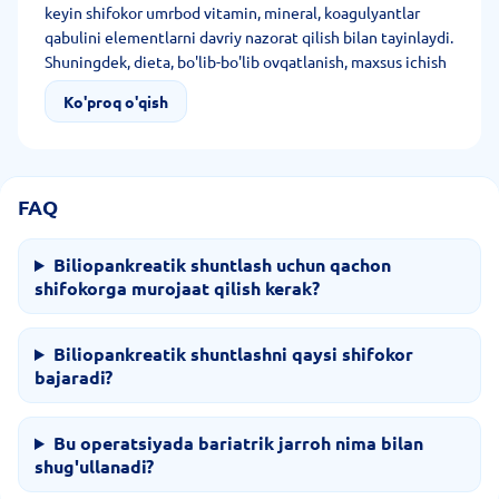
keyin shifokor umrbod vitamin, mineral, koagulyantlar
qabulini elementlarni davriy nazorat qilish bilan tayinlaydi.
Shuningdek, dieta, bo'lib-bo'lib ovqatlanish, maxsus ichish
rejimi va me'yorida yuklamani belgilaydi.
Ko'proq o'qish
FAQ
Biliopankreatik shuntlash uchun qachon
shifokorga murojaat qilish kerak?
Biliopankreatik shuntlashni qaysi shifokor
bajaradi?
Bu operatsiyada bariatrik jarroh nima bilan
shug'ullanadi?