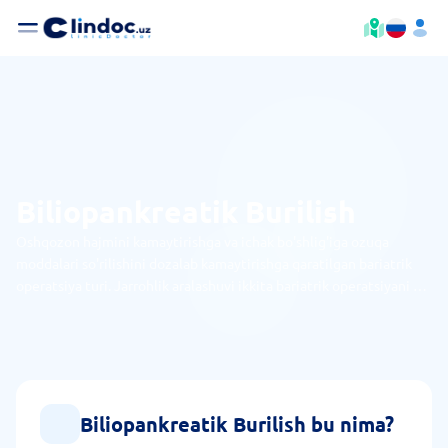
Biliopankreatik Burilish
Oshqozon hajmini kamaytirishga va ichak bo'shlig'iga ozuqa
moddalari so'rilishini dozalab kamaytirishga qaratilgan bariatrik
operatsiya turi. Jarrohlik aralashuvi ikkita bariatrik operatsiyani o'z
ichiga oladi. Ular ichak anatomiyasini o'zgartirish va a'zo hajmini
kamaytirishga yordam beradi. Ularda restriktiv va malabsorbtiv
effekt qo'llaniladi, ularning birikmasi yuqori TMI va QD2 bo'lgan
bemorlarga mos keladi.
Biliopankreatik Burilish bu nima?