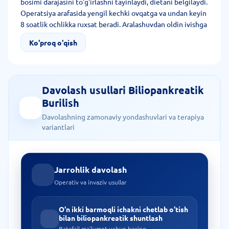
bosimi darajasini to'g'irlashni tayinlaydi, dietani belgilaydi.
Operatsiya arafasida yengil kechki ovqatga va undan keyin
8 soatlik ochlikka ruxsat beradi. Aralashuvdan oldin ivishga
javobgar dorilar olib tashlanadi.
Ko'proq o'qish
Davolash usullari Biliopankreatik
Burilish
Davolashning zamonaviy yondashuvlari va terapiya
variantlari
Jarrohlik davolash
Operativ va invaziv usullar
O'n ikki barmoqli ichakni chetlab o'tish
bilan biliopankreatik shuntlash
Batafsil ma'lumot uchun bosing