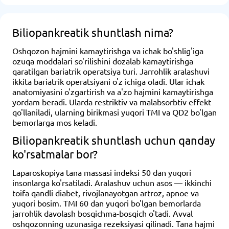
Biliopankreatik shuntlash nima?
Oshqozon hajmini kamaytirishga va ichak bo'shlig'iga
ozuqa moddalari so'rilishini dozalab kamaytirishga
qaratilgan bariatrik operatsiya turi. Jarrohlik aralashuvi
ikkita bariatrik operatsiyani o'z ichiga oladi. Ular ichak
anatomiyasini o'zgartirish va a'zo hajmini kamaytirishga
yordam beradi. Ularda restriktiv va malabsorbtiv effekt
qo'llaniladi, ularning birikmasi yuqori TMI va QD2 bo'lgan
bemorlarga mos keladi.
Biliopankreatik shuntlash uchun qanday
ko'rsatmalar bor?
Laparoskopiya tana massasi indeksi 50 dan yuqori
insonlarga ko'rsatiladi. Aralashuv uchun asos — ikkinchi
toifa qandli diabet, rivojlanayotgan artroz, apnoe va
yuqori bosim. TMI 60 dan yuqori bo'lgan bemorlarda
jarrohlik davolash bosqichma-bosqich o'tadi. Avval
oshqozonning uzunasiga rezeksiyasi qilinadi. Tana hajmi