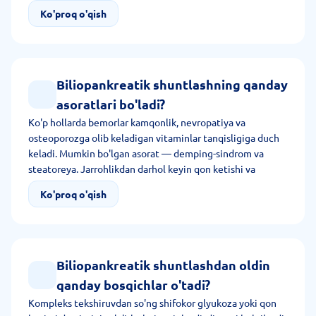
davolash bosqichma-bosqich o'tadi. Avval oshqozonning
Ko'proq o'qish
uzunasiga rezeksiyasi qilinadi. Tana hajmi 30%
kamaygandan bir yil o'tgach shuntlash qilinadi.
Biliopankreatik shuntlashning qanday
asoratlari bo'ladi?
Ko'p hollarda bemorlar kamqonlik, nevropatiya va
osteoporozga olib keladigan vitaminlar tanqisligiga duch
keladi. Mumkin bo'lgan asorat — demping-sindrom va
steatoreya. Jarrohlikdan darhol keyin qon ketishi va
tikuvlar yetishmovchiligi bo'lishi mumkin.
Ko'proq o'qish
Biliopankreatik shuntlashdan oldin
qanday bosqichlar o'tadi?
Kompleks tekshiruvdan so'ng shifokor glyukoza yoki qon