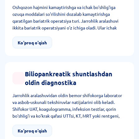
Oshqozon hajmini kamaytirishga va ichak bo'shlig'iga
ozuqa moddalari so'rilishini dozalab kamaytirishga
qaratilgan bariatrik operatsiya turi. Jarrohlik aralashuvi
ikkita bariatrik operatsiyani o'z ichiga oladi. Ular ichak
anatomiyasini o'zgartirish va a'zo hajmini kamaytirishga
yordam beradi. Ularda restriktiv va malabsorbtiv effekt
Ko'proq o'qish
qo'llaniladi, ularning birikmasi yuqori TMI va QD2 bo'lgan
bemorlarga mos keladi.
Biliopankreatik shuntlashdan
oldin diagnostika
Jarrohlik aralashuvidan oldin bemor shifokorga laborator
va asbob-uskunali tekshiruvlar natijalarini olib keladi.
Shifokor UAT, koagulogramma, infeksion testlar, qorin
bo'shlig'i va ko'krak qafasi UTTsi, KT, MRT yoki rentgeni,
EKG, gastroskopiyani tayinlaydi. Albatta terapevt,
anesteziolog, kardiolog va endokrinolog qo'shimcha
Ko'proq o'qish
maslahatiga yo'naltiradi.