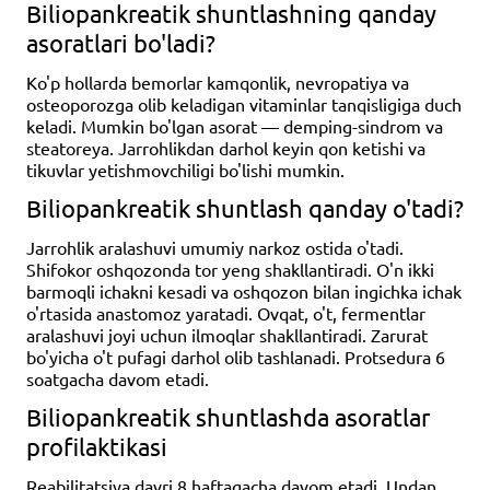
Biliopankreatik shuntlashning qanday
asoratlari bo'ladi?
Ko'p hollarda bemorlar kamqonlik, nevropatiya va
osteoporozga olib keladigan vitaminlar tanqisligiga duch
keladi. Mumkin bo'lgan asorat — demping-sindrom va
steatoreya. Jarrohlikdan darhol keyin qon ketishi va
tikuvlar yetishmovchiligi bo'lishi mumkin.
Biliopankreatik shuntlash qanday o'tadi?
Jarrohlik aralashuvi umumiy narkoz ostida o'tadi.
Shifokor oshqozonda tor yeng shakllantiradi. O'n ikki
barmoqli ichakni kesadi va oshqozon bilan ingichka ichak
o'rtasida anastomoz yaratadi. Ovqat, o't, fermentlar
aralashuvi joyi uchun ilmoqlar shakllantiradi. Zarurat
bo'yicha o't pufagi darhol olib tashlanadi. Protsedura 6
soatgacha davom etadi.
Biliopankreatik shuntlashda asoratlar
profilaktikasi
Reabilitatsiya davri 8 haftagacha davom etadi. Undan