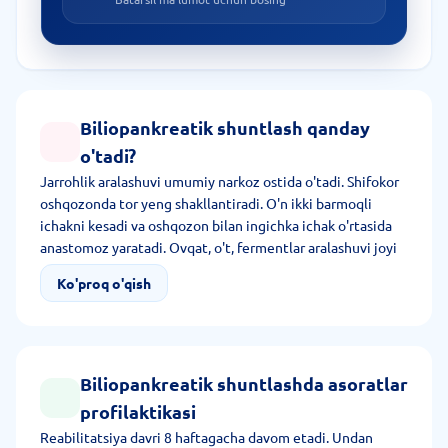
Biliopankreatik shuntlash qanday
o'tadi?
Jarrohlik aralashuvi umumiy narkoz ostida o'tadi. Shifokor
oshqozonda tor yeng shakllantiradi. O'n ikki barmoqli
ichakni kesadi va oshqozon bilan ingichka ichak o'rtasida
anastomoz yaratadi. Ovqat, o't, fermentlar aralashuvi joyi
uchun ilmoqlar shakllantiradi. Zarurat bo'yicha o't pufagi
Ko'proq o'qish
darhol olib tashlanadi. Protsedura 6 soatgacha davom
etadi.
Biliopankreatik shuntlashda asoratlar
profilaktikasi
Reabilitatsiya davri 8 haftagacha davom etadi. Undan