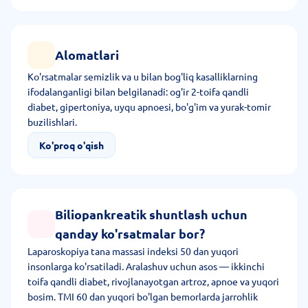
Alomatlari
Ko'rsatmalar semizlik va u bilan bog'liq kasalliklarning
ifodalanganligi bilan belgilanadi: og'ir 2-toifa qandli
diabet, gipertoniya, uyqu apnoesi, bo'g'im va yurak-tomir
buzilishlari.
Ko'proq o'qish
Biliopankreatik shuntlash uchun
qanday ko'rsatmalar bor?
Laparoskopiya tana massasi indeksi 50 dan yuqori
insonlarga ko'rsatiladi. Aralashuv uchun asos — ikkinchi
toifa qandli diabet, rivojlanayotgan artroz, apnoe va yuqori
bosim. TMI 60 dan yuqori bo'lgan bemorlarda jarrohlik