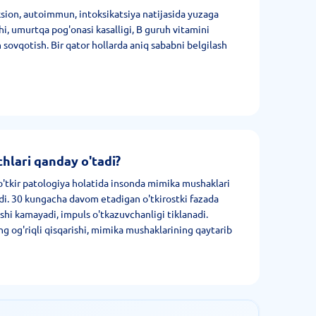
ksion, autoimmun, intoksikatsiya natijasida yuzaga
hi, umurtqa pog'onasi kasalligi, B guruh vitamini
n sovqotish. Bir qator hollarda aniq sababni belgilash
hlari qanday o'tadi?
tkir patologiya holatida insonda mimika mushaklari
di. 30 kungacha davom etadigan o'tkirostki fazada
ishi kamayadi, impuls o'tkazuvchanligi tiklanadi.
g og'riqli qisqarishi, mimika mushaklarining qaytarib
anadi.