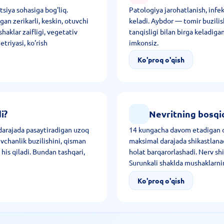
tsiya sohasiga bog'liq.
Patologiya jarohatlanish, infe
n zerikarli, keskin, otuvchi
keladi. Aybdor — tomir buzilis
haklar zaifligi, vegetativ
tanqisligi bilan birga keladiga
triyasi, ko'rish
imkonsiz.
burun bitishi.
Ko'proq o'qish
i?
Nevritning bosqic
 darajada pasaytiradigan uzoq
14 kungacha davom etadigan o'
vchanlik buzilishini, qisman
maksimal darajada shikastlana
 his qiladi. Bundan tashqari,
holat barqarorlashadi. Nerv sh
Surunkali shaklda mushaklarnin
bo'lmaydigan atrofiyasi shakll
Ko'proq o'qish