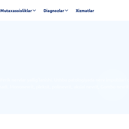
Mutaxassisliklar
Diagnozlar
Xizmatlar
iferik nervlar yallig'lanishi. Ushbu patologiyada nerv impulslari 
adi. Mononevrit, pleksit, polinevrit, aksial nevrit, Gombo nevriti,