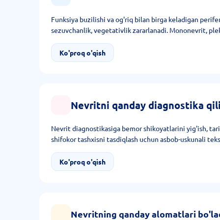
Funksiya buzilishi va og'riq bilan birga keladigan perife
sezuvchanlik, vegetativlik zararlanadi. Mononevrit, pleksi
Ko'proq o'qish
Nevritni qanday diagnostika qi
Nevrit diagnostikasiga bemor shikoyatlarini yig'ish, tari
shifokor tashxisni tasdiqlash uchun asbob-uskunali teksh
Ko'proq o'qish
Nevritning qanday alomatlari bo'la