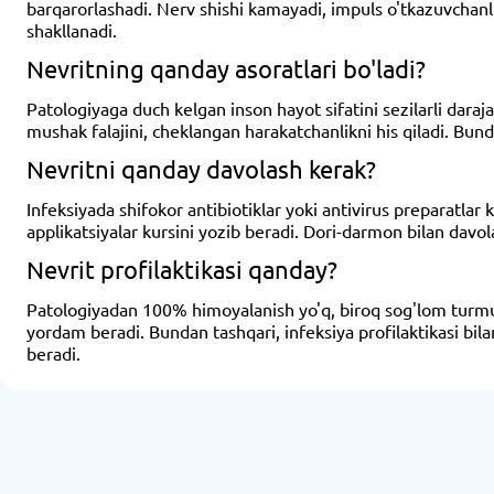
barqarorlashadi. Nerv shishi kamayadi, impuls o'tkazuvchanli
shakllanadi.
Nevritning qanday asoratlari bo'ladi?
Patologiyaga duch kelgan inson hayot sifatini sezilarli daraj
mushak falajini, cheklangan harakatchanlikni his qiladi. Bun
Nevritni qanday davolash kerak?
Infeksiyada shifokor antibiotiklar yoki antivirus preparatlar 
applikatsiyalar kursini yozib beradi. Dori-darmon bilan davol
Nevrit profilaktikasi qanday?
Patologiyadan 100% himoyalanish yo'q, biroq sog'lom turmush 
yordam beradi. Bundan tashqari, infeksiya profilaktikasi bi
beradi.