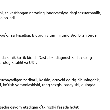
ishi, shikastlangan nervning innervatsiyasidagi sezuvchanlik,
a bo'ladi.
'onasi kasalligi, B guruh vitamini tanqisligi bilan birga
lda klinik ko'rik kiradi. Dastlabki diagnostikadan so'ng
rologik tahlil va UST.
uchayadigan zerikarli, keskin, otuvchi og'riq. Shuningdek,
i, ko'rish yomonlashishi, rang sezgisi pasayishi, quloqda
gacha davom etadigan o'tkirostki fazada holat