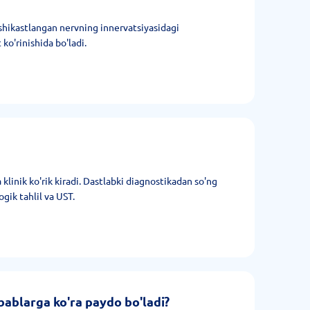
i, shikastlangan nervning innervatsiyasidagi
 ko'rinishida bo'ladi.
 klinik ko'rik kiradi. Dastlabki diagnostikadan so'ng
gik tahlil va UST.
ablarga ko'ra paydo bo'ladi?