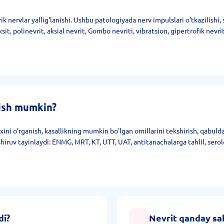
rik nervlar yallig'lanishi. Ushbu patologiyada nerv impulslari o'tkazilish
t, polinevrit, aksial nevrit, Gombo nevriti, vibratsion, gipertrofik nevrit
lish mumkin?
xini o'rganish, kasallikning mumkin bo'lgan omillarini tekshirish, qabulda
iruv tayinlaydi: ENMG, MRT, KT, UTT, UAT, antitanachalarga tahlil, serolo
di?
Nevrit qanday sab