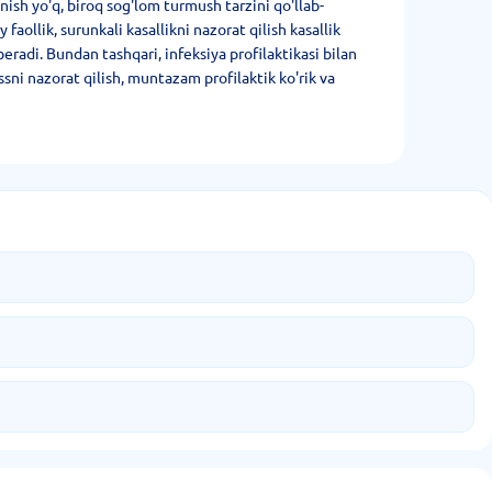
sh yo'q, biroq sog'lom turmush tarzini qo'llab-
aollik, surunkali kasallikni nazorat qilish kasallik
eradi. Bundan tashqari, infeksiya profilaktikasi bilan
sni nazorat qilish, muntazam profilaktik ko'rik va
h yordam beradi.