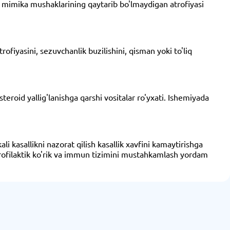
i, mimika mushaklarining qaytarib bo'lmaydigan atrofiyasi
ofiyasini, sezuvchanlik buzilishini, qisman yoki to'liq
teroid yallig'lanishga qarshi vositalar ro'yxati. Ishemiyada
 kasallikni nazorat qilish kasallik xavfini kamaytirishga
 profilaktik ko'rik va immun tizimini mustahkamlash yordam