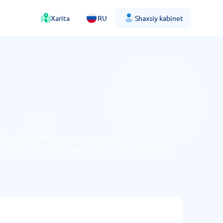
Xarita
RU
Shaxsiy kabinet
o'tkazilishi, shikastlangan nervning
 vibratsion, gipertrofik nevrit ko'rinishida bo'ladi.