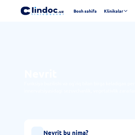
Bosh sahifa
Klinikalar
Nevrit
Funksiya buzilishi va og'riq bilan birga keladigan per
innervatsiyasidagi sezuvchanlik, vegetativlik zararlan
Nevrit bu nima?