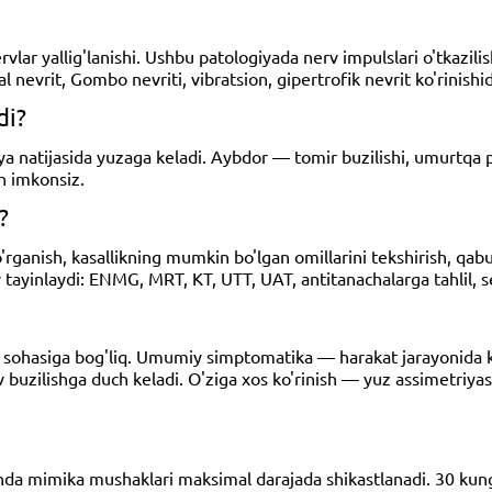
ervlar yallig'lanishi. Ushbu patologiyada nerv impulslari o'tkazil
al nevrit, Gombo nevriti, vibratsion, gipertrofik nevrit ko'rinishid
di?
a natijasida yuzaga keladi. Aybdor — tomir buzilishi, umurtqa pog
sh imkonsiz.
?
o'rganish, kasallikning mumkin bo'lgan omillarini tekshirish, qabu
 tayinlaydi: ENMG, MRT, KT, UTT, UAT, antitanachalarga tahlil, se
iya sohasiga bog'liq. Umumiy simptomatika — harakat jarayonida k
iv buzilishga duch keladi. O'ziga xos ko'rinish — yuz assimetriyas
nda mimika mushaklari maksimal darajada shikastlanadi. 30 kun