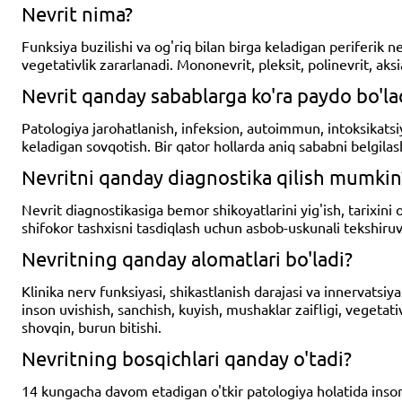
Nevrit nima?
Funksiya buzilishi va og'riq bilan birga keladigan periferik n
vegetativlik zararlanadi. Mononevrit, pleksit, polinevrit, aksi
Nevrit qanday sabablarga ko'ra paydo bo'la
Patologiya jarohatlanish, infeksion, autoimmun, intoksikatsiy
keladigan sovqotish. Bir qator hollarda aniq sababni belgila
Nevritni qanday diagnostika qilish mumkin
Nevrit diagnostikasiga bemor shikoyatlarini yig'ish, tarixini 
shifokor tashxisni tasdiqlash uchun asbob-uskunali tekshiruv
Nevritning qanday alomatlari bo'ladi?
Klinika nerv funksiyasi, shikastlanish darajasi va innervats
inson uvishish, sanchish, kuyish, mushaklar zaifligi, vegetat
shovqin, burun bitishi.
Nevritning bosqichlari qanday o'tadi?
14 kungacha davom etadigan o'tkir patologiya holatida inso