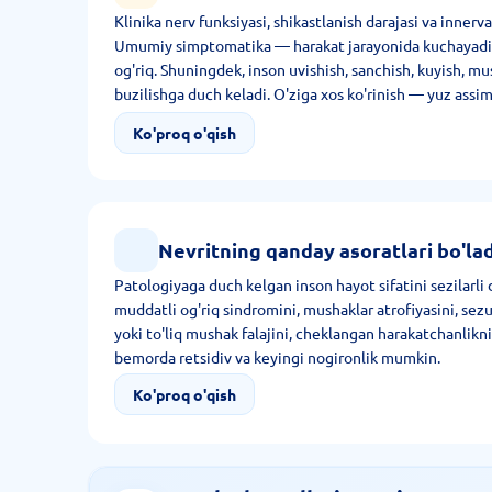
Klinika nerv funksiyasi, shikastlanish darajasi va innerva
Umumiy simptomatika — harakat jarayonida kuchayadiga
og'riq. Shuningdek, inson uvishish, sanchish, kuyish, mus
buzilishga duch keladi. O'ziga xos ko'rinish — yuz assime
yomonlashishi, rang sezgisi pasayishi, quloqda shovqin, 
Ko'proq o'qish
Nevritning qanday asoratlari bo'lad
Patologiyaga duch kelgan inson hayot sifatini sezilarli
muddatli og'riq sindromini, mushaklar atrofiyasini, sezu
yoki to'liq mushak falajini, cheklangan harakatchanlikni
bemorda retsidiv va keyingi nogironlik mumkin.
Ko'proq o'qish