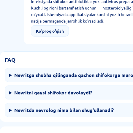
Infeksiyada shifokor antibiotiklar yoki antivirus prepar
Kuchli og'riqni bartaraf etish uchun — nosteroid yallig'
ro'yxati. Ishemiyada applikatsiyalar kursini yozib berad
natija bermaganda jarrohlik ko'rsatiladi.
Ko'proq o'qish
FAQ
Nevritga shubha qilinganda qachon shifokorga muroj
Nevritni qaysi shifokor davolaydi?
Nevritda nevrolog nima bilan shug'ullanadi?