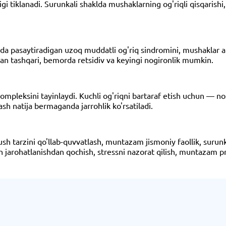
gi tiklanadi. Surunkali shaklda mushaklarning og'riqli qisqarish
ada pasaytiradigan uzoq muddatli og'riq sindromini, mushaklar atr
dan tashqari, bemorda retsidiv va keyingi nogironlik mumkin.
kompleksini tayinlaydi. Kuchli og'riqni bartaraf etish uchun — nos
ash natija bermaganda jarrohlik ko'rsatiladi.
tarzini qo'llab-quvvatlash, muntazam jismoniy faollik, surunkali
lan jarohatlanishdan qochish, stressni nazorat qilish, muntazam