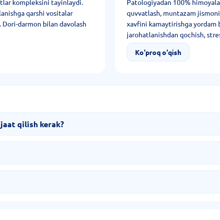
atlar kompleksini tayinlaydi.
Patologiyadan 100% himoyalani
lanishga qarshi vositalar
quvvatlash, muntazam jismoniy f
i. Dori-darmon bilan davolash
xavfini kamaytirishga yordam b
jarohatlanishdan qochish, stres
immun tizimini mustahkamlas
Ko'proq o'qish
aat qilish kerak?