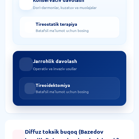
Dori-darmonlar, kuzatuv va muolajalar
Tireostatik terapiya
Batafsil ma'lumot uchun bosing
Jarrohlik davolash
Operativ va invaziv usullar
Tireoidektomiya
Batafsil ma'lumot uchun bosing
Diffuz toksik buqoq (Bazedov