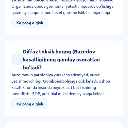
Organizmda qonda gormonlar yetarli miqdorda bo'lishiga
qaramay, qalqonsimon bezni gormon ishlab chiqarishga
jadal ravishda undaydigan TTG retseptorlariga maxsus
Ko'proq o'qish
antitanachalar ishlab chiqariladi. Patologiya xavfini
oshiradigan asosiy omillar orasida irsiyat, jins, yosh,
ortiqcha yod, stress, chekish, tanadagi keskin gormonal
o'zgarish ajratiladi.
Diffuz toksik buqoq (Bazedov
kasalligi)ning qanday asoratlari
bo'ladi?
Autoimmun patologiya yurakcha aritmiyasi, yurak
yetishmovchiligi, tromboemboliyaga olib keladi. Ushbu
kasallik fonida insonda buyrak usti bezi ishining
bostirilishi, EOP, pretibial miksedema yuzaga keladi.
Osteoporoz va tireotoksik kriz asorat hisoblanadi. Oxirgi
Ko'proq o'qish
asorat o'lim bilan yakunlanadi.