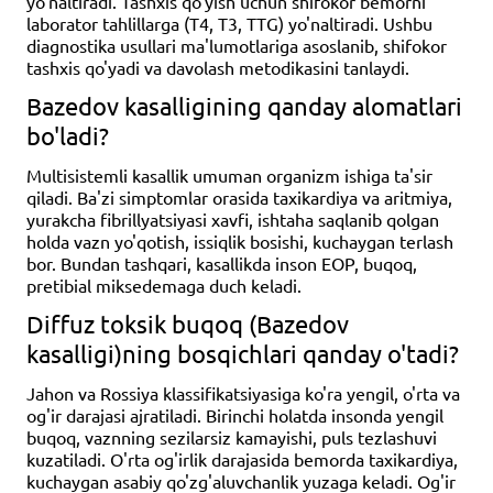
yo'naltiradi. Tashxis qo'yish uchun shifokor bemorni
laborator tahlillarga (T4, T3, TTG) yo'naltiradi. Ushbu
diagnostika usullari ma'lumotlariga asoslanib, shifokor
tashxis qo'yadi va davolash metodikasini tanlaydi.
Bazedov kasalligining qanday alomatlari
bo'ladi?
Multisistemli kasallik umuman organizm ishiga ta'sir
qiladi. Ba'zi simptomlar orasida taxikardiya va aritmiya,
yurakcha fibrillyatsiyasi xavfi, ishtaha saqlanib qolgan
holda vazn yo'qotish, issiqlik bosishi, kuchaygan terlash
bor. Bundan tashqari, kasallikda inson EOP, buqoq,
pretibial miksedemaga duch keladi.
Diffuz toksik buqoq (Bazedov
kasalligi)ning bosqichlari qanday o'tadi?
Jahon va Rossiya klassifikatsiyasiga ko'ra yengil, o'rta va
og'ir darajasi ajratiladi. Birinchi holatda insonda yengil
buqoq, vaznning sezilarsiz kamayishi, puls tezlashuvi
kuzatiladi. O'rta og'irlik darajasida bemorda taxikardiya,
kuchaygan asabiy qo'zg'aluvchanlik yuzaga keladi. Og'ir