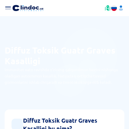
Diffuz Toksik Guatr Graves
Kasalligi
Immunitet xato ravishda o'zining qalqonsimon bezini nishonga
oladigan autoimmun kasallik. Natijada u ortiqcha tireoid
gormonlarini ishlab chiqaradi va tireotoksikozga olib keladi.
Diffuz Toksik Guatr Graves
Kasalligi bu nima?