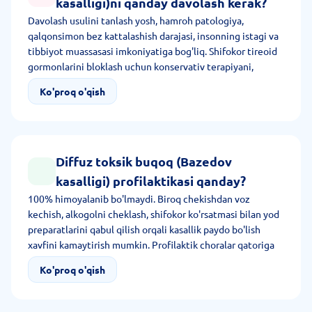
kasalligi)ni qanday davolash kerak?
Davolash usulini tanlash yosh, hamroh patologiya,
qalqonsimon bez kattalashish darajasi, insonning istagi va
tibbiyot muassasasi imkoniyatiga bog'liq. Shifokor tireoid
gormonlarini bloklash uchun konservativ terapiyani,
qalqonsimon bezni olib tashlash uchun jarrohlik davolashni
Ko'proq o'qish
va radioyodterapiyani taklif qiladi.
Diffuz toksik buqoq (Bazedov
kasalligi) profilaktikasi qanday?
100% himoyalanib bo'lmaydi. Biroq chekishdan voz
kechish, alkogolni cheklash, shifokor ko'rsatmasi bilan yod
preparatlarini qabul qilish orqali kasallik paydo bo'lish
xavfini kamaytirish mumkin. Profilaktik choralar qatoriga
yetarli jismoniy yuklama va muvozanatli ovqatlanish ham
Ko'proq o'qish
kiradi.