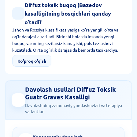
Diffuz toksik buqoq (Bazedov
kasalligi)ning bosqichlari qanday
o'tadi?
Jahon va Rossiya klassifikatsiyasiga ko'ra yengil, o'rta va
og'ir darajasi ajratiladi. Birinchi holatda insonda yengil
buqoq, vaznning sezilarsiz kamayishi, puls tezlashuvi
kuzatiladi. O'rta og'irlik darajasida bemorda taxikardiya,
kuchaygan asabiy qo'zg'aluvchanlik yuzaga keladi. Og'ir
Ko'proq o'qish
bosqichda sezilarli oriqlash kuzatiladi. Inson ish
qobiliyatini yo'qotadi.
Davolash usullari Diffuz Toksik
Guatr Graves Kasalligi
Davolashning zamonaviy yondashuvlari va terapiya
variantlari
Konservativ davolash