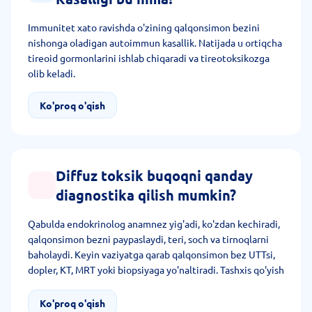
Immunitet xato ravishda o'zining qalqonsimon bezini
nishonga oladigan autoimmun kasallik. Natijada u ortiqcha
tireoid gormonlarini ishlab chiqaradi va tireotoksikozga
olib keladi.
Ko'proq o'qish
Diffuz toksik buqoqni qanday
diagnostika qilish mumkin?
Qabulda endokrinolog anamnez yig'adi, ko'zdan kechiradi,
qalqonsimon bezni paypaslaydi, teri, soch va tirnoqlarni
baholaydi. Keyin vaziyatga qarab qalqonsimon bez UTTsi,
dopler, KT, MRT yoki biopsiyaga yo'naltiradi. Tashxis qo'yish
uchun shifokor bemorni laborator tahlillarga (T4, T3, TTG)
yo'naltiradi. Ushbu diagnostika usullari ma'lumotlariga
Ko'proq o'qish