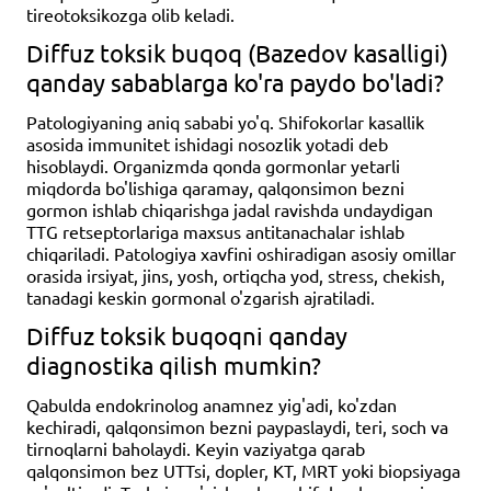
tireotoksikozga olib keladi.
Diffuz toksik buqoq (Bazedov kasalligi)
qanday sabablarga ko'ra paydo bo'ladi?
Patologiyaning aniq sababi yo'q. Shifokorlar kasallik
asosida immunitet ishidagi nosozlik yotadi deb
hisoblaydi. Organizmda qonda gormonlar yetarli
miqdorda bo'lishiga qaramay, qalqonsimon bezni
gormon ishlab chiqarishga jadal ravishda undaydigan
TTG retseptorlariga maxsus antitanachalar ishlab
chiqariladi. Patologiya xavfini oshiradigan asosiy omillar
orasida irsiyat, jins, yosh, ortiqcha yod, stress, chekish,
tanadagi keskin gormonal o'zgarish ajratiladi.
Diffuz toksik buqoqni qanday
diagnostika qilish mumkin?
Qabulda endokrinolog anamnez yig'adi, ko'zdan
kechiradi, qalqonsimon bezni paypaslaydi, teri, soch va
tirnoqlarni baholaydi. Keyin vaziyatga qarab
qalqonsimon bez UTTsi, dopler, KT, MRT yoki biopsiyaga