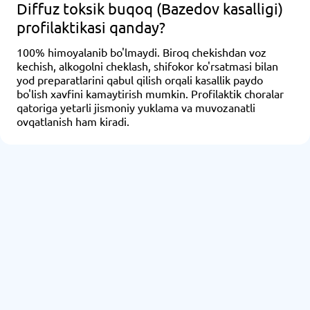
Diffuz toksik buqoq (Bazedov kasalligi)
profilaktikasi qanday?
100% himoyalanib bo'lmaydi. Biroq chekishdan voz
kechish, alkogolni cheklash, shifokor ko'rsatmasi bilan
yod preparatlarini qabul qilish orqali kasallik paydo
bo'lish xavfini kamaytirish mumkin. Profilaktik choralar
qatoriga yetarli jismoniy yuklama va muvozanatli
ovqatlanish ham kiradi.