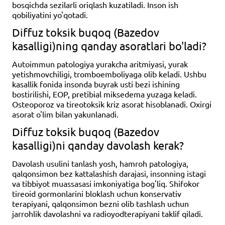
bosqichda sezilarli oriqlash kuzatiladi. Inson ish
qobiliyatini yo'qotadi.
Diffuz toksik buqoq (Bazedov
kasalligi)ning qanday asoratlari bo'ladi?
Autoimmun patologiya yurakcha aritmiyasi, yurak
yetishmovchiligi, tromboemboliyaga olib keladi. Ushbu
kasallik fonida insonda buyrak usti bezi ishining
bostirilishi, EOP, pretibial miksedema yuzaga keladi.
Osteoporoz va tireotoksik kriz asorat hisoblanadi. Oxirgi
asorat o'lim bilan yakunlanadi.
Diffuz toksik buqoq (Bazedov
kasalligi)ni qanday davolash kerak?
Davolash usulini tanlash yosh, hamroh patologiya,
qalqonsimon bez kattalashish darajasi, insonning istagi
va tibbiyot muassasasi imkoniyatiga bog'liq. Shifokor
tireoid gormonlarini bloklash uchun konservativ
terapiyani, qalqonsimon bezni olib tashlash uchun
jarrohlik davolashni va radioyodterapiyani taklif qiladi.