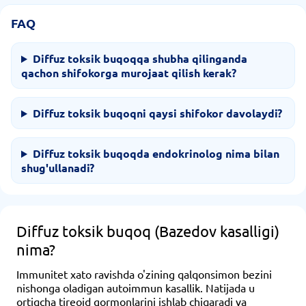
FAQ
Diffuz toksik buqoqqa shubha qilinganda
qachon shifokorga murojaat qilish kerak?
Diffuz toksik buqoqni qaysi shifokor davolaydi?
Diffuz toksik buqoqda endokrinolog nima bilan
shug'ullanadi?
Diffuz toksik buqoq (Bazedov kasalligi)
nima?
Immunitet xato ravishda o'zining qalqonsimon bezini
nishonga oladigan autoimmun kasallik. Natijada u
ortiqcha tireoid gormonlarini ishlab chiqaradi va