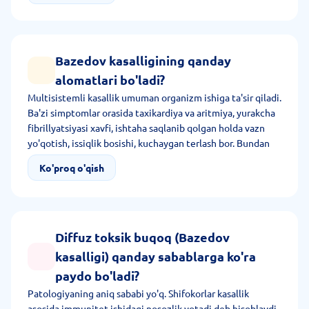
asoslanib, shifokor tashxis qo'yadi va davolash
metodikasini tanlaydi.
Bazedov kasalligining qanday
alomatlari bo'ladi?
Multisistemli kasallik umuman organizm ishiga ta'sir qiladi.
Ba'zi simptomlar orasida taxikardiya va aritmiya, yurakcha
fibrillyatsiyasi xavfi, ishtaha saqlanib qolgan holda vazn
yo'qotish, issiqlik bosishi, kuchaygan terlash bor. Bundan
tashqari, kasallikda inson EOP, buqoq, pretibial
Ko'proq o'qish
miksedemaga duch keladi.
Diffuz toksik buqoq (Bazedov
kasalligi) qanday sabablarga ko'ra
paydo bo'ladi?
Patologiyaning aniq sababi yo'q. Shifokorlar kasallik
asosida immunitet ishidagi nosozlik yotadi deb hisoblaydi.