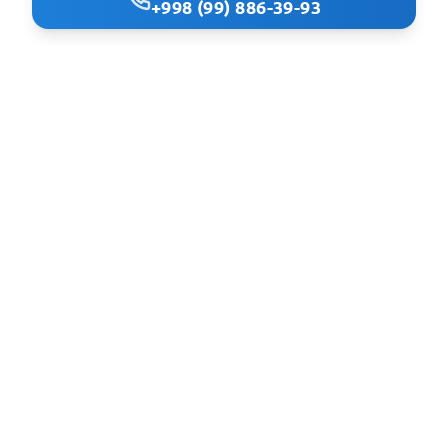
+998 (99) 886-39-93
Clindoc - удобный поиск врачей и клиник в Ташкенте
Navigatsiya
Bosh sahifa
Klinikalar
Mutaxassisliklar