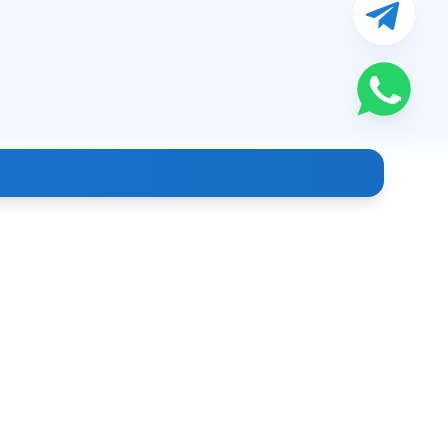
Aloqa
+998 (99) 886-39-93
info@clindoc.uz