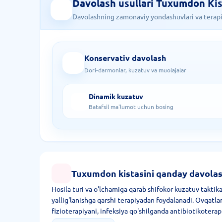
Davolash usullari Tuxumdon Kis
Davolashning zamonaviy yondashuvlari va terapiy
Konservativ davolash
Dori-darmonlar, kuzatuv va muolajalar
Dinamik kuzatuv
Batafsil ma'lumot uchun bosing
Tuxumdon kistasini qanday davolas
Hosila turi va o'lchamiga qarab shifokor kuzatuv taktik
yallig'lanishga qarshi terapiyadan foydalanadi. Ovqatlani
fizioterapiyani, infeksiya qo'shilganda antibiotikoterapi