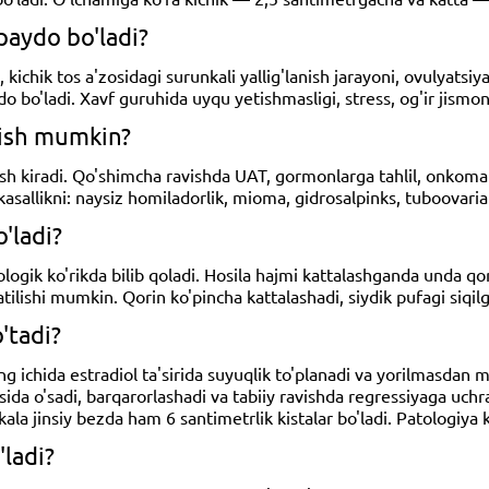
paydo bo'ladi?
kichik tos a'zosidagi surunkali yallig'lanish jarayoni, ovulyatsiy
do bo'ladi. Xavf guruhida uyqu yetishmasligi, stress, og'ir jism
lish mumkin?
ush kiradi. Qo'shimcha ravishda UAT, gormonlarga tahlil, onkom
llikni: naysiz homiladorlik, mioma, gidrosalpinks, tuboovarial 
'ladi?
ologik ko'rikda bilib qoladi. Hosila hajmi kattalashganda unda qor
zatilishi mumkin. Qorin ko'pincha kattalashadi, siydik pufagi siqi
'tadi?
ning ichida estradiol ta'sirida suyuqlik to'planadi va yorilmasdan 
asida o'sadi, barqarorlashadi va tabiiy ravishda regressiyaga uchr
ala jinsiy bezda ham 6 santimetrlik kistalar bo'ladi. Patologiya 
ladi?