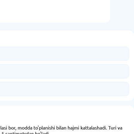
asi bor, modda to'planishi bilan hajmi kattalashadi. Turi va
 5 santimetrdan bo'ladi.