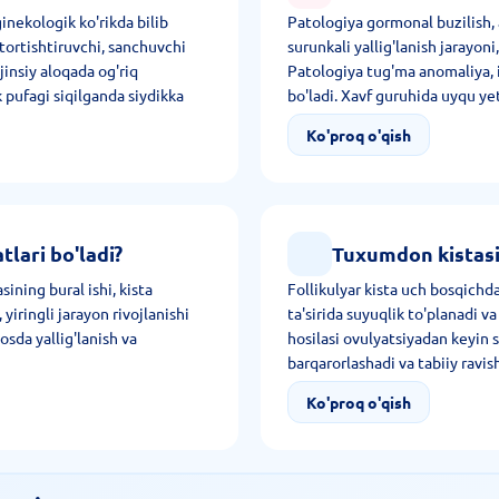
ginekologik ko'rikda bilib
Patologiya gormonal buzilish, 
tortishtiruvchi, sanchuvchi
surunkali yallig'lanish jarayoni
 jinsiy aloqada og'riq
Patologiya tug'ma anomaliya, i
 pufagi siqilganda siydikka
bo'ladi. Xavf guruhida uyqu ye
kechirayotgan inson turadi.
Ko'proq o'qish
lari bo'ladi?
Tuxumdon kistasi
ining bural ishi, kista
Follikulyar kista uch bosqichda 
 yiringli jarayon rivojlanishi
ta'sirida suyuqlik to'planadi v
osda yallig'lanish va
hosilasi ovulyatsiyadan keyin s
barqarorlashadi va tabiiy ravi
va nuqtaviy zichlashuvlar soni
Ko'proq o'qish
ikkala jinsiy bezda ham 6 santi
jarayoni bilan kechadi.