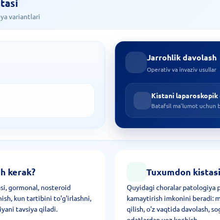
tasi
a variantlari
Jarrohlik davolash
Operativ va invaziv usullar
Kistani laparoskopik 
Batafsil ma'lumot uchun 
h kerak?
Tuxumdon kistasi
asi, gormonal, nosteroid
Quyidagi choralar patologiya p
sh, kun tartibini to'g'irlashni,
kamaytirish imkonini beradi: m
yani tavsiya qiladi.
qilish, o'z vaqtida davolash, s
odatlardan voz kechish.