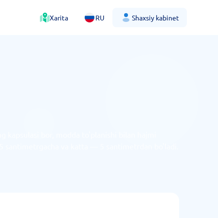
Xarita
RU
Shaxsiy kabinet
ng kapsulasi bor, modda to'planishi bilan hajmi
 2,5 santimetrgacha va katta — 5 santimetrdan bo'ladi.