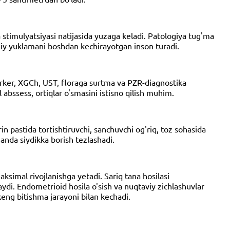
a stimulyatsiyasi natijasida yuzaga keladi. Patologiya tug'ma
oniy yuklamani boshdan kechirayotgan inson turadi.
arker, XGCh, UST, floraga surtma va PZR-diagnostika
abssess, ortiqlar o'smasini istisno qilish muhim.
in pastida tortishtiruvchi, sanchuvchi og'riq, toz sohasida
lganda siydikka borish tezlashadi.
maksimal rivojlanishga yetadi. Sariq tana hosilasi
aydi. Endometrioid hosila o'sish va nuqtaviy zichlashuvlar
keng bitishma jarayoni bilan kechadi.