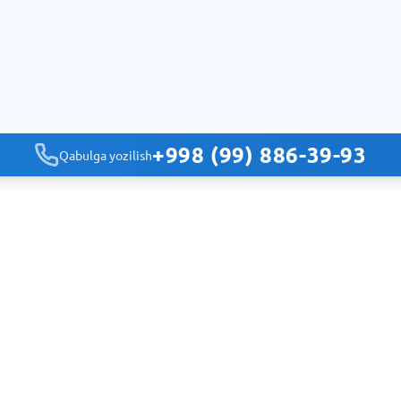
+998 (99) 886-39-93
Qabulga yozilish
Navigatsiya
Bosh sahifa
Klinikalar