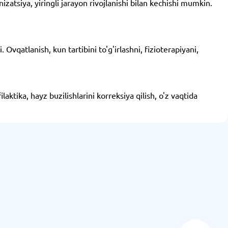
nizatsiya, yiringli jarayon rivojlanishi bilan kechishi mumkin.
Ovqatlanish, kun tartibini to'g'irlashni, fizioterapiyani,
ktika, hayz buzilishlarini korreksiya qilish, o'z vaqtida