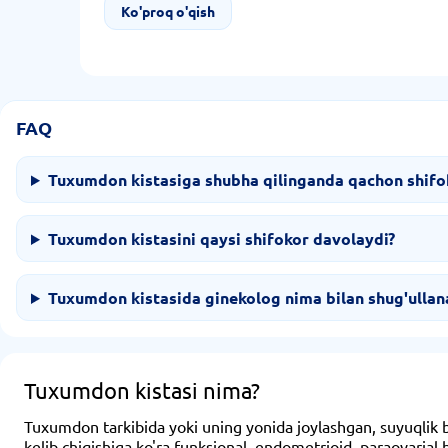
Ko'proq o'qish
FAQ
Tuxumdon kistasiga shubha qilinganda qachon shifok
Tuxumdon kistasini qaysi shifokor davolaydi?
Tuxumdon kistasida ginekolog nima bilan shug'ullan
Tuxumdon kistasi nima?
Tuxumdon tarkibida yoki uning yonida joylashgan, suyuqlik bil
kelib chiqishiga ko'ra funksional, endometrioid, paraovarial