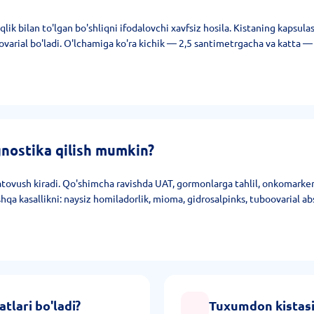
k bilan to'lgan bo'shliqni ifodalovchi xavfsiz hosila. Kistaning kapsulas
aovarial bo'ladi. O'lchamiga ko'ra kichik — 2,5 santimetrgacha va katta —
nostika qilish mumkin?
ratovush kiradi. Qo'shimcha ravishda UAT, gormonlarga tahlil, onkomarke
 kasallikni: naysiz homiladorlik, mioma, gidrosalpinks, tuboovarial abss
lari bo'ladi?
Tuxumdon kistasi