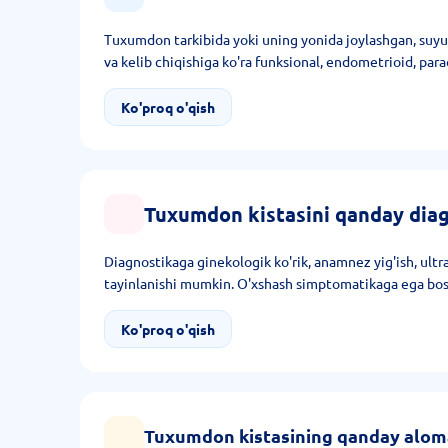
Tuxumdon tarkibida yoki uning yonida joylashgan, suyuqli
va kelib chiqishiga ko'ra funksional, endometrioid, par
Ko'proq o'qish
Tuxumdon kistasini qanday diag
Diagnostikaga ginekologik ko'rik, anamnez yig'ish, ult
tayinlanishi mumkin. O'xshash simptomatikaga ega boshqa
Ko'proq o'qish
Tuxumdon kistasining qanday alomat