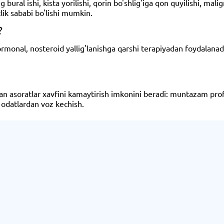
ural ishi, kista yorilishi, qorin bo'shlig'iga qon quyilishi, malig
lik sababi bo'lishi mumkin.
?
rmonal, nosteroid yallig'lanishga qarshi terapiyadan foydalanadi. 
 asoratlar xavfini kamaytirish imkonini beradi: muntazam profila
i odatlardan voz kechish.