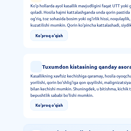
Ko'p hollarda ayol kasallik mavjudligini faqat UTT yoki 
qoladi. Hosila hajmi kattalashganda unda qorin pastida 
og'riq, toz sohasida bosim yoki og'irlik hissi, noqulaylik,
kuzatilishi mumkin. Qorin ko'pincha kattalashadi, siydik
borish tezlashadi.
Ko'proq o'qish
Tuxumdon kistasining qanday asorat
Kasallikning xavfsiz kechishiga qaramay, hosila oyoqchas
yorilishi, qorin bo'shlig'iga qon quyilishi, malignizatsiya,
bilan kechishi mumkin. Shuningdek, u bitishma, kichik t
bepushtlik sababi bo'lishi mumkin.
Ko'proq o'qish