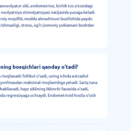
anovulyator sikl, endometrioz, kichik tos a'zosidagi
, ovulyatsiya stimulyatsiyasi natijasida yuzaga keladi.
rsiy moyillik, modda almashinuvi buzilishida paydo
tishmasligi, stress, og'ir jismoniy yuklamani boshdan
ning bosqichlari qanday o'tadi?
rivojlanadi: follikul o'sadi, uning ichida estradiol
a yorilmasdan maksimal rivojlanishga yetadi. Sariq tana
hakllanadi, hayz siklining ikkinchi fazasida o'sadi,
shda regressiyaga uchraydi. Endometrioid hosila o'sish
ga qarab bosqichma-bosqich rivojlanadi. Og'ir holatda
metrlik kistalar bo'ladi. Patologiya keng bitishma