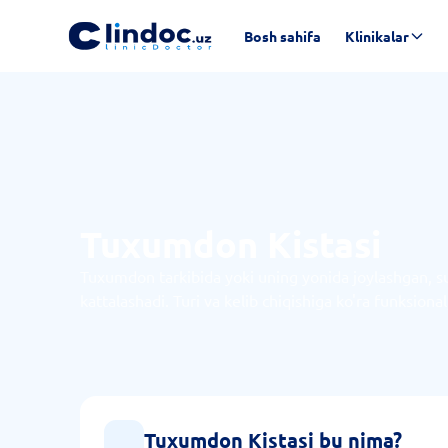
Bosh sahifa
Klinikalar
Tuxumdon Kistasi
Tuxumdon tarkibida yoki uning yonida joylashgan, suyu
kattalashadi. Turi va kelib chiqishiga ko'ra funksion
Tuxumdon Kistasi bu nima?