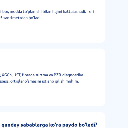
i bor, modda to'planishi bilan hajmi kattalashadi. Turi
 5 santimetrdan bo'ladi.
r, XGCh, UST, floraga surtma va PZR-diagnostika
ess, ortiqlar o'smasini istisno qilish muhim.
 qanday sabablarga ko'ra paydo bo'ladi?