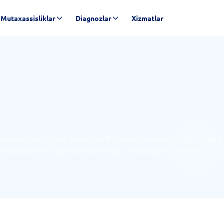
Mutaxassisliklar
Diagnozlar
Xizmatlar
qlik bilan to'lgan bo'shliqni ifodalovchi xavfsiz hosila. Kistani
al, endometrioid, paraovarial bo'ladi. O'lchamiga ko'ra kichik —