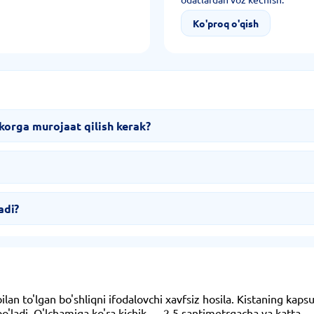
Ko'proq o'qish
orga murojaat qilish kerak?
adi?
an to'lgan bo'shliqni ifodalovchi xavfsiz hosila. Kistaning kapsul
 bo'ladi. O'lchamiga ko'ra kichik — 2,5 santimetrgacha va katta —