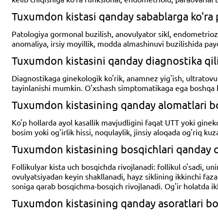
Tuxumdon kistasi qanday sabablarga ko'ra 
Patologiya gormonal buzilish, anovulyator sikl, endometrioz, 
anomaliya, irsiy moyillik, modda almashinuvi buzilishida pay
Tuxumdon kistasini qanday diagnostika qi
Diagnostikaga ginekologik ko'rik, anamnez yig'ish, ultratov
tayinlanishi mumkin. O'xshash simptomatikaga ega boshqa kasa
Tuxumdon kistasining qanday alomatlari bo
Ko'p hollarda ayol kasallik mavjudligini faqat UTT yoki ginek
bosim yoki og'irlik hissi, noqulaylik, jinsiy aloqada og'riq ku
Tuxumdon kistasining bosqichlari qanday o
Follikulyar kista uch bosqichda rivojlanadi: follikul o'sadi, u
ovulyatsiyadan keyin shakllanadi, hayz siklining ikkinchi faz
soniga qarab bosqichma-bosqich rivojlanadi. Og'ir holatda ikk
Tuxumdon kistasining qanday asoratlari bo'