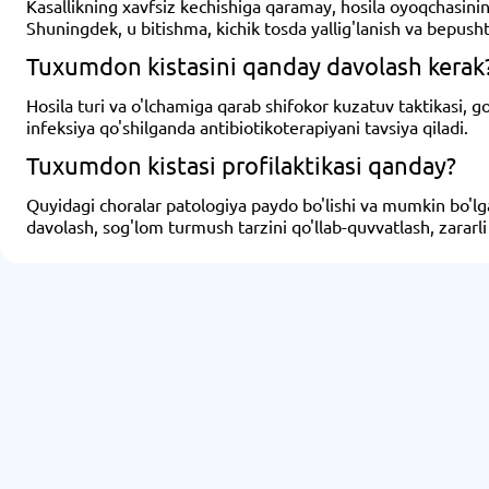
Kasallikning xavfsiz kechishiga qaramay, hosila oyoqchasining b
Shuningdek, u bitishma, kichik tosda yallig'lanish va bepusht
Tuxumdon kistasini qanday davolash kerak
Hosila turi va o'lchamiga qarab shifokor kuzatuv taktikasi, go
infeksiya qo'shilganda antibiotikoterapiyani tavsiya qiladi.
Tuxumdon kistasi profilaktikasi qanday?
Quyidagi choralar patologiya paydo bo'lishi va mumkin bo'lgan
davolash, sog'lom turmush tarzini qo'llab-quvvatlash, zararl