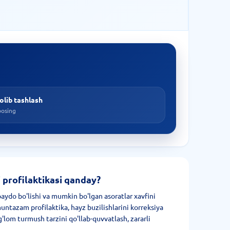
olib tashlash
bosing
 profilaktikasi qanday?
aydo bo'lishi va mumkin bo'lgan asoratlar xavfini
untazam profilaktika, hayz buzilishlarini korreksiya
og'lom turmush tarzini qo'llab-quvvatlash, zararli