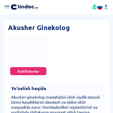
Akusher Ginekolog
0 shifokorlar
Yo'nalish haqida
Akusher-ginekolog maslahatini olish siydik-tanosil
tizimi kasalliklarini davolash va oldini olish
maqsadida zarur. Homiladorlikni rejalashtirish va
yuritishda shifokorga murojaat qilish tavsiya