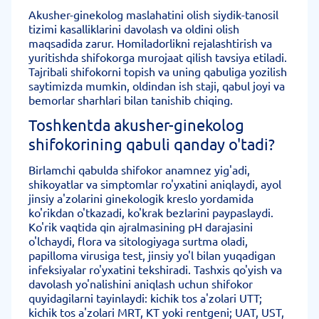
Akusher-ginekolog maslahatini olish siydik-tanosil
tizimi kasalliklarini davolash va oldini olish
maqsadida zarur. Homiladorlikni rejalashtirish va
yuritishda shifokorga murojaat qilish tavsiya etiladi.
Tajribali shifokorni topish va uning qabuliga yozilish
saytimizda mumkin, oldindan ish staji, qabul joyi va
bemorlar sharhlari bilan tanishib chiqing.
Toshkentda akusher-ginekolog
shifokorining qabuli qanday o'tadi?
Birlamchi qabulda shifokor anamnez yig'adi,
shikoyatlar va simptomlar ro'yxatini aniqlaydi, ayol
jinsiy a'zolarini ginekologik kreslo yordamida
ko'rikdan o'tkazadi, ko'krak bezlarini paypaslaydi.
Ko'rik vaqtida qin ajralmasining pH darajasini
o'lchaydi, flora va sitologiyaga surtma oladi,
papilloma virusiga test, jinsiy yo'l bilan yuqadigan
infeksiyalar ro'yxatini tekshiradi. Tashxis qo'yish va
davolash yo'nalishini aniqlash uchun shifokor
quyidagilarni tayinlaydi: kichik tos a'zolari UTT;
kichik tos a'zolari MRT, KT yoki rentgeni; UAT, UST,