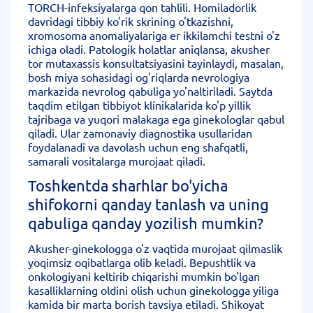
TORCH-infeksiyalarga qon tahlili. Homiladorlik
davridagi tibbiy ko'rik skrining o'tkazishni,
xromosoma anomaliyalariga er ikkilamchi testni o'z
ichiga oladi. Patologik holatlar aniqlansa, akusher
tor mutaxassis konsultatsiyasini tayinlaydi, masalan,
bosh miya sohasidagi og'riqlarda nevrologiya
markazida nevrolog qabuliga yo'naltiriladi. Saytda
taqdim etilgan tibbiyot klinikalarida ko'p yillik
tajribaga va yuqori malakaga ega ginekologlar qabul
qiladi. Ular zamonaviy diagnostika usullaridan
foydalanadi va davolash uchun eng shafqatli,
samarali vositalarga murojaat qiladi.
Toshkentda sharhlar bo'yicha
shifokorni qanday tanlash va uning
qabuliga qanday yozilish mumkin?
Akusher-ginekologga o'z vaqtida murojaat qilmaslik
yoqimsiz oqibatlarga olib keladi. Bepushtlik va
onkologiyani keltirib chiqarishi mumkin bo'lgan
kasalliklarning oldini olish uchun ginekologga yiliga
kamida bir marta borish tavsiya etiladi. Shikoyat