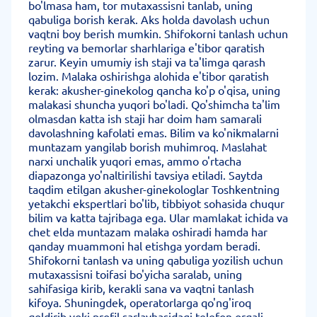
bo'lmasa ham, tor mutaxassisni tanlab, uning
qabuliga borish kerak. Aks holda davolash uchun
vaqtni boy berish mumkin. Shifokorni tanlash uchun
reyting va bemorlar sharhlariga e'tibor qaratish
zarur. Keyin umumiy ish staji va ta'limga qarash
lozim. Malaka oshirishga alohida e'tibor qaratish
kerak: akusher-ginekolog qancha ko'p o'qisa, uning
malakasi shuncha yuqori bo'ladi. Qo'shimcha ta'lim
olmasdan katta ish staji har doim ham samarali
davolashning kafolati emas. Bilim va ko'nikmalarni
muntazam yangilab borish muhimroq. Maslahat
narxi unchalik yuqori emas, ammo o'rtacha
diapazonga yo'naltirilishi tavsiya etiladi. Saytda
taqdim etilgan akusher-ginekologlar Toshkentning
yetakchi ekspertlari bo'lib, tibbiyot sohasida chuqur
bilim va katta tajribaga ega. Ular mamlakat ichida va
chet elda muntazam malaka oshiradi hamda har
qanday muammoni hal etishga yordam beradi.
Shifokorni tanlash va uning qabuliga yozilish uchun
mutaxassisni toifasi bo'yicha saralab, uning
sahifasiga kirib, kerakli sana va vaqtni tanlash
kifoya. Shuningdek, operatorlarga qo'ng'iroq
qoldirib yoki profil sarlavhasidagi telefon orqali