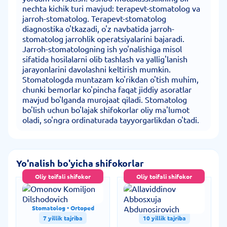
nechta kichik turi mavjud: terapevt-stomatolog va
jarroh-stomatolog. Terapevt-stomatolog
diagnostika o'tkazadi, o'z navbatida jarroh-
stomatolog jarrohlik operatsiyalarini bajaradi.
Jarroh-stomatologning ish yo'nalishiga misol
sifatida hosilalarni olib tashlash va yallig'lanish
jarayonlarini davolashni keltirish mumkin.
Stomatologda muntazam ko'rikdan o'tish muhim,
chunki bemorlar ko'pincha faqat jiddiy asoratlar
mavjud bo'lganda murojaat qiladi. Stomatolog
bo'lish uchun bo'lajak shifokorlar oliy ma'lumot
oladi, so'ngra ordinaturada tayyorgarlikdan o'tadi.
Yo'nalish bo'yicha shifokorlar
Oliy toifali shifokor
Oliy toifali shifokor
Omonov Komiljon
Allaviddinov Abbosxuja
Dilshodovich
Abdunosirovich
Stomatolog • Ortoped
Stomatolog
7 yillik tajriba
10 yillik tajriba