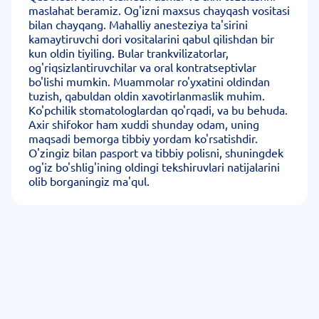
maslahat beramiz. Og'izni maxsus chayqash vositasi
bilan chayqang. Mahalliy anesteziya ta'sirini
kamaytiruvchi dori vositalarini qabul qilishdan bir
kun oldin tiyiling. Bular trankvilizatorlar,
og'riqsizlantiruvchilar va oral kontratseptivlar
bo'lishi mumkin. Muammolar ro'yxatini oldindan
tuzish, qabuldan oldin xavotirlanmaslik muhim.
Ko'pchilik stomatologlardan qo'rqadi, va bu behuda.
Axir shifokor ham xuddi shunday odam, uning
maqsadi bemorga tibbiy yordam ko'rsatishdir.
O'zingiz bilan pasport va tibbiy polisni, shuningdek
og'iz bo'shlig'ining oldingi tekshiruvlari natijalarini
olib borganingiz ma'qul.