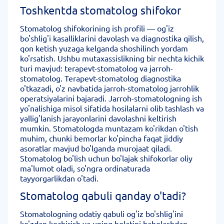
Toshkentda stomatolog shifokor
Stomatolog shifokorining ish profili — og'iz
bo'shlig'i kasalliklarini davolash va diagnostika qilish,
qon ketish yuzaga kelganda shoshilinch yordam
ko'rsatish. Ushbu mutaxassislikning bir nechta kichik
turi mavjud: terapevt-stomatolog va jarroh-
stomatolog. Terapevt-stomatolog diagnostika
o'tkazadi, o'z navbatida jarroh-stomatolog jarrohlik
operatsiyalarini bajaradi. Jarroh-stomatologning ish
yo'nalishiga misol sifatida hosilalarni olib tashlash va
yallig'lanish jarayonlarini davolashni keltirish
mumkin. Stomatologda muntazam ko'rikdan o'tish
muhim, chunki bemorlar ko'pincha faqat jiddiy
asoratlar mavjud bo'lganda murojaat qiladi.
Stomatolog bo'lish uchun bo'lajak shifokorlar oliy
ma'lumot oladi, so'ngra ordinaturada
tayyorgarlikdan o'tadi.
Stomatolog qabuli qanday o'tadi?
Stomatologning odatiy qabuli og'iz bo'shlig'ini
ko'zdan kechirish va uning holatini baholashdan