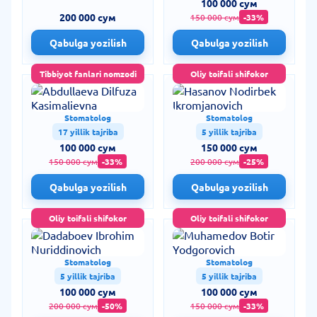
100 000 сум
200 000 сум
150 000 сум
-33%
Qabulga yozilish
Qabulga yozilish
Tibbiyot fanlari nomzodi
Oliy toifali shifokor
Abdullaeva Dilfuza
Hasanov Nodirbek
Kasimalievna
Ikromjanovich
Stomatolog
Stomatolog
17 yillik tajriba
5 yillik tajriba
100 000 сум
150 000 сум
150 000 сум
-33%
200 000 сум
-25%
Qabulga yozilish
Qabulga yozilish
Oliy toifali shifokor
Oliy toifali shifokor
Dadaboev Ibrohim
Muhamedov Botir
Nuriddinovich
Yodgorovich
Stomatolog
Stomatolog
5 yillik tajriba
5 yillik tajriba
100 000 сум
100 000 сум
200 000 сум
-50%
150 000 сум
-33%