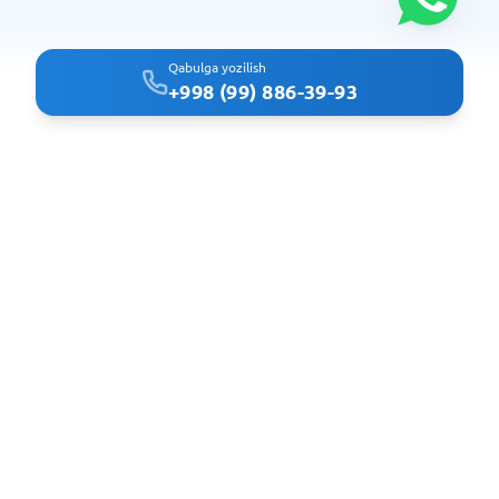
Qabulga yozilish
+998 (99) 886-39-93
Clindoc - удобный поиск врачей и клиник в Ташкенте
Navigatsiya
Bosh sahifa