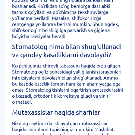
boshlanadi. Ko'rikdan so'ng bemorga dastlabki
tashxis qo'yiladi va qo'shimcha tekshiruvlarga
yo'llanma beriladi. Masalan, shifokor sizga
rentgenga yo'llanma berishi mumkin. Shuningdek,
shifokor og'iz bo'shlig'iga parvarish va gigiena
bo'yicha tavsiyalar beradi.
Stomatolog nima bilan shug'ullanadi
va qanday kasalliklarni davolaydi?
Ko'pchiligimiz chiroyli tabassum haqida orzu qilgan.
Stomatolog og'iz sohasidagi yallig'lanish jarayonlari,
infeksiyalarni davolash bilan shug'ullanadi. Ammo
bu kasbda estetik tomon ham kam ahamiyatga ega
emas. Stomatolog tishlarni oqartirish protsedurasini
o'tkazadi, ortodontik korreksiya qiladi va vinir
o'rnatadi.
Mutaxassislar haqida sharhlar
Bizning saytimizda ishlayotgan mutaxassislar
haqida sharhlarni topishingiz mumkin. Maslahat: