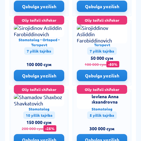
Qabulga yozilish
Qabulga yozilish
Oliy toifali shifokor
Oliy toifali shifokor
Sirojidinov Asliddin
Sirojiddinov Asliddin
Farobiddinovich
Farobiddinovich
Stomatolog • Ortoped •
Stomatolog • Ortoped •
Terapevt
Terapevt
7 yillik tajriba
7 yillik tajriba
50 000 сум
100 000 сум
100 000 сум
-50%
Qabulga yozilish
Qabulga yozilish
Oliy toifali shifokor
Oliy toifali shifokor
Shamadov Shaxboz
Golovlena Anna
Shavkatovich
Aleksandrovna
Stomatolog
Stomatolog
10 yillik tajriba
5 yillik tajriba
150 000 сум
300 000 сум
200 000 сум
-25%
Qabulga yozilish
Qabulga yozilish