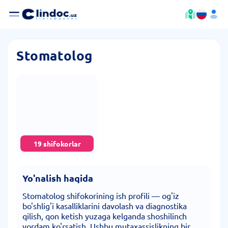
Stomatolog
19 shifokorlar
Yo'nalish haqida
Stomatolog shifokorining ish profili — og'iz
bo'shlig'i kasalliklarini davolash va diagnostika
qilish, qon ketish yuzaga kelganda shoshilinch
yordam ko'rsatish. Ushbu mutaxassislikning bir