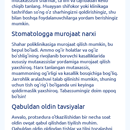
mutaxassisni sharhlar, ta'lim va tajribadan kelib
chiqib tanlang. Muayyan shifokor yoki klinikaga
tashrifdan so'ng o'z sharhingizni qoldirishingiz, shu
bilan boshqa foydalanuvchilarga yordam berishingiz
mumkin.
Stomatologga murojaat narxi
Shahar poliklinikasiga murojaat qilish mumkin, bu
bepul bo'ladi. Ammo og'ir holatlar va og'iz
bo'shlig'ining rivojlanib boruvchi kasalliklarida
xususiy mutaxassislar yordamiga murojaat qilish
yaxshiroq. Narx tanlangan mutaxassis,
muammoning og'irligi va kasallik bosqichiga bog'liq.
Jarrohlik aralashuvi talab qilinishi mumkin, shuning
uchun tish og'rig'i bo'lganda uni keyinga
qoldirmaslik yaxshiroq. Tabassumingiz doim oppoq
bo'lsin!
Qabuldan oldin tavsiyalar
Avvalo, protsedura o'tkazilishidan bir necha soat
oldin ovqat qabul qilishdan tiyilish muhim.
Qabuldan oldin oldindan tishlar va tilni tozalashni