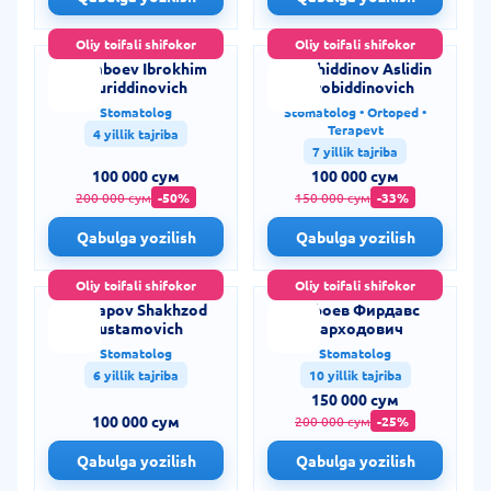
Oliy toifali shifokor
Oliy toifali shifokor
Dadaboev Ibrokhim
Sirozhiddinov Aslidin
Nuriddinovich
Farobiddinovich
Stomatolog
Stomatolog • Ortoped •
Terapevt
4 yillik tajriba
7 yillik tajriba
100 000 сум
100 000 сум
200 000 сум
-50%
150 000 сум
-33%
Qabulga yozilish
Qabulga yozilish
Oliy toifali shifokor
Oliy toifali shifokor
Sharapov Shakhzod
Вафоев Фирдавс
Rustamovich
Фарходович
Stomatolog
Stomatolog
6 yillik tajriba
10 yillik tajriba
150 000 сум
100 000 сум
200 000 сум
-25%
Qabulga yozilish
Qabulga yozilish