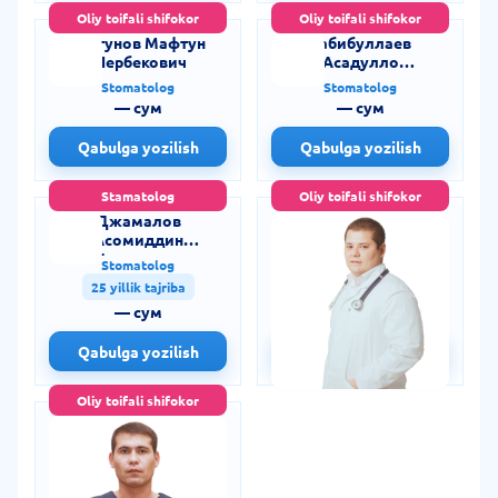
Oliy toifali shifokor
Oliy toifali shifokor
Тургунов Мафтун
Хабибуллаев
Шербекович
Асадулло
Нусратуллаевич
Stomatolog
Stomatolog
— сум
— сум
Qabulga yozilish
Qabulga yozilish
Stamatolog
Oliy toifali shifokor
Джамалов
Choriev Azizbek
Асомиддин
Furkatovich
Джураевич
Stomatolog
Stomatolog
25 yillik tajriba
— сум
— сум
Qabulga yozilish
Qabulga yozilish
Oliy toifali shifokor
Choriev Firdavs
Murodillaevich
Stomatolog
— сум