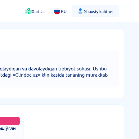
Xarita
RU
Shaxsiy kabinet
niqlaydigan va davolaydigan tibbiyot sohasi. Ushbu
entdagi «Clindoc.uz» klinikasida tananing murakkab
аш ўғли