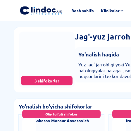
Bosh sahifa
Klinikalar
Jag'-yuz jarroh
Yo'nalish haqida
Yuz-jag' jarrohligi yoki 
patologiyalar nafaqat jis
nuqsonlarini tezkor davol
3 shifokorlar
Yo'nalish bo'yicha shifokorlar
Oliy toifali shifokor
Askarov Mansur Anvarovich
Iigi