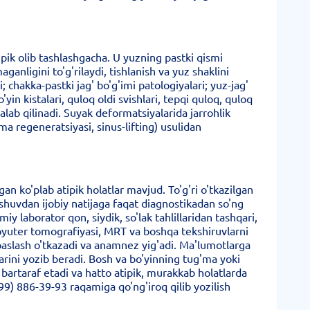
tipik olib tashlashgacha. U yuzning pastki qismi
ganligini to'g'rilaydi, tishlanish va yuz shaklini
 chakka-pastki jag' bo'g'imi patologiyalari; yuz-jag'
'yin kistalari, quloq oldi svishlari, tepqi quloq, quloq
alab qilinadi. Suyak deformatsiyalarida jarrohlik
ima regeneratsiyasi, sinus-lifting) usulidan
an ko'plab atipik holatlar mavjud. To'g'ri o'tkazilgan
shuvdan ijobiy natijaga faqat diagnostikadan so'ng
y laborator qon, siydik, so'lak tahlillaridan tashqari,
mpyuter tomografiyasi, MRT va boshqa tekshiruvlarni
aypaslash o'tkazadi va anamnez yig'adi. Ma'lumotlarga
larini yozib beradi. Bosh va bo'yinning tug'ma yoki
i bartaraf etadi va hatto atipik, murakkab holatlarda
99) 886-39-93 raqamiga qo'ng'iroq qilib yozilish