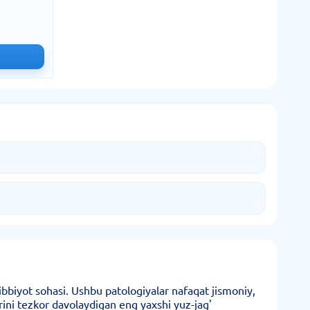
ibbiyot sohasi. Ushbu patologiyalar nafaqat jismoniy,
rini tezkor davolaydigan eng yaxshi yuz-jag'