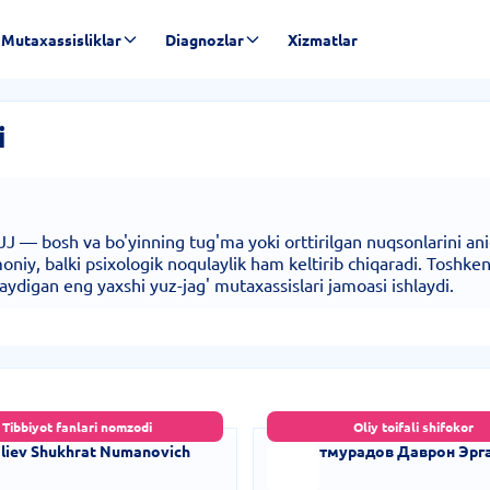
Mutaxassisliklar
Diagnozlar
Xizmatlar
i
YuJJ — bosh va bo'yinning tug'ma yoki orttirilgan nuqsonlarini a
moniy, balki psixologik noqulaylik ham keltirib chiqaradi. Toshk
aydigan eng yaxshi yuz-jag' mutaxassislari jamoasi ishlaydi.
Tibbiyot fanlari nomzodi
Oliy toifali shifokor
taliev Shukhrat Numanovich
Хайитмурадов Даврон Эрг