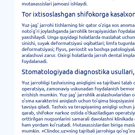
mutaxassislari jamoasi ishlaydi.
Tor ixtisoslashgan shifokorga kasalxo
Yuz-jag' jarrohi tishlarning bir qator o'ziga xos anoma
noto'g'ri joylashganda jarrohlik terapiyasidan foydalana
yaxshilaydi. Unga quyidagi holatlarda maslahat uchun y
sinishi, suyak deformatsiyasi oqibatlari; limfa tugunlari
deformatsiyasi; flyus, periostit va boshqa patologiyal
aralashuvi zarur. Oxirgi holatlarda jarroh dental impla
foydalanadi.
Stomatologiyada diagnostika usullari, 
Yuz jarrohligi tashxisning aniqligini va tajribani tal
operatsiya, zamonaviy uskunadan foydalanish bemor uc
erishish mumkin. Yuz-jag' jarrohlik aralashuvlaridan o
o'sma xarakterini aniqlash uchun to'qima biopsiyasin
tavsiya qiladi. Tashxis va terapiyaning aniqligi uchun
qarab, shifokor narkoz ostida o'tkaziladigan operatsiy
orttirilgan nuqsonlarini samarali davolashni klinikada 
ham yordam ko'rsatadi. Mutaxassislardan biriga maslah
mumkin. «Clindoc.uz»ning tajribali jarrohiga qo'ng'ir