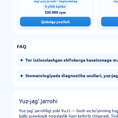
Jag'-yuz jarrohi • Implantolog
Jag
9 yillik tajriba
335 000 сум
Qabulga yozilish
FAQ
Tor ixtisoslashgan shifokorga kasalxonaga mur
Stomatologiyada diagnostika usullari, yuz-jag
Yuz-jag' jarrohi
Yuz-jag' jarrohligi yoki YuJJ — bosh va bo'yinning tu
balki psixologik noqulaylik ham keltirib chiqaradi. T