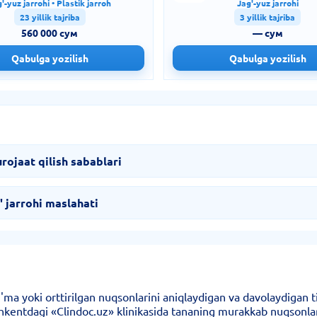
'-yuz jarrohi • Plastik jarroh
Jag'-yuz jarrohi
23 yillik tajriba
3 yillik tajriba
560 000 сум
— сум
Qabulga yozilish
Qabulga yozilish
ojaat qilish sabablari
' jarrohi maslahati
g'ma yoki orttirilgan nuqsonlarini aniqlaydigan va davolaydigan t
oshkentdagi «Clindoc.uz» klinikasida tananing murakkab nuqsonla