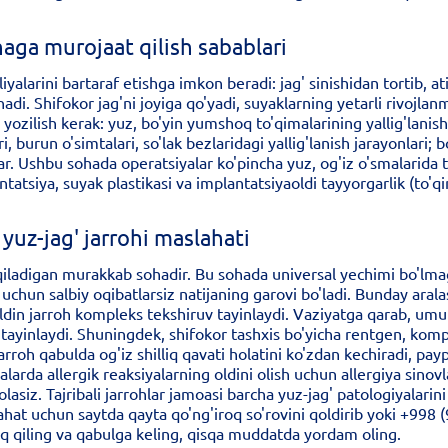
naga murojaat qilish sabablari
liyalarini bartaraf etishga imkon beradi: jag' sinishidan tortib, a
di. Shifokor jag'ni joyiga qo'yadi, suyaklarning yetarli rivojlanma
ozilish kerak: yuz, bo'yin yumshoq to'qimalarining yallig'lanishi;
, burun o'simtalari, so'lak bezlaridagi yallig'lanish jarayonlari; bo
ar. Ushbu sohada operatsiyalar ko'pincha yuz, og'iz o'smalarida t
ntatsiya, suyak plastikasi va implantatsiyaoldi tayyorgarlik (to'q
yuz-jag' jarrohi maslahati
ab qiladigan murakkab sohadir. Bu sohada universal yechimi bo'lmag
hun salbiy oqibatlarsiz natijaning garovi bo'ladi. Bunday arala
ldin jarroh kompleks tekshiruv tayinlaydi. Vaziyatga qarab, umumi
i tayinlaydi. Shuningdek, shifokor tashxis bo'yicha rentgen, ko
 jarroh qabulda og'iz shilliq qavati holatini ko'zdan kechiradi, p
alarda allergik reaksiyalarning oldini olish uchun allergiya sinov
olasiz. Tajribali jarrohlar jamoasi barcha yuz-jag' patologiyalarin
at uchun saytda qayta qo'ng'iroq so'rovini qoldirib yoki +998 (
oq qiling va qabulga keling, qisqa muddatda yordam oling.