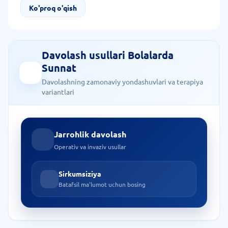
beradi. Aralashuvdan oldingi ertalab u jinsiy a'zoni gigienik
Ko'proq o'qish
ishlov berishni tavsiya qiladi. Shuningdek, anesteziolog
bilan suhbat va aralashuvga rozilik imzolash uchun
klinikaga oldinroq borish kerak.
Davolash usullari Bolalarda
Sunnat
Davolashning zamonaviy yondashuvlari va terapiya
variantlari
Jarrohlik davolash
Operativ va invaziv usullar
Sirkumsiziya
Batafsil ma'lumot uchun bosing