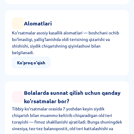
Alomatlari
Ko'rsatmalar asosiy kasallik alomatlari — boshchani ochib
bo'lmasligi, yallig'lanishda oldi terisining qizarishi va
shishishi, siydik chiqarishning qiyinlashuvi bilan
belgilanadi.
Ko'proq o'qish
Bolalarda sunnat qilish uchun qanday
ko'rsatmalar bor?
Tibbiy ko'rsatmalar orasida 7 yoshdan keyin siydik
chiqarish bilan muammo keltirib chiqaradigan old teri
torayishi — fimoz shakllanishi ajratiladi. Bunga shuningdek
sinexiya, tez-tez balanopostit, old teri kattalashishi va