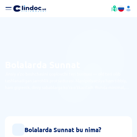
Bolalarda Sunnat
Jinsiy a'zo boshchasini qoplovchi teri burmasi — old teri olib
tashlanadigan jarrohlik protsedurasi. Manipulyatsiya ham tibbiy,
ham gigienik, diniy sabablarga ko'ra o'tkaziladi. Bunda minimal,
qisman, erkin, me'yoriy kesish ajratiladi.
Bolalarda Sunnat bu nima?