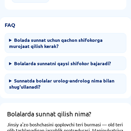
FAQ
Bolada sunnat uchun qachon shifokorga
murojaat qilish kerak?
Bolalarda sunnatni qaysi shifokor bajaradi?
Sunnatda bolalar urolog-androlog nima bilan
shug'ullanadi?
Bolalarda sunnat qilish nima?
Jinsiy a'zo boshchasini qoplovchi teri burmasi — old teri
olib tashlanadigan jarrohlik protsedurasi. Manipulyatsiya