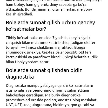
ham tibbiy, ham gigienik, diniy sabablarga ko'ra
o'tkaziladi. Bunda minimal, qisman, erkin, me'yoriy
kesish ajratiladi.
Bolalarda sunnat qilish uchun qanday
ko'rsatmalar bor?
Tibbiy ko'rsatmalar orasida 7 yoshdan keyin siydik
chiqarish bilan muammo keltirib chiqaradigan old teri
torayishi — fimoz shakllanishi ajratiladi. Bunga
shuningdek sinexiya, tez-tez balanopostit, old teri
kattalashishi va parafimoz kiradi. Oxirgi holatda zudlik
bilan tibbiy yordam zarur.
Bolalarda sunnat qilishdan oldin
diagnostika
Diagnostika manipulyatsiyaga qarshi ko'rsatmalarni
istisno qilish va bemorning umumiy salomatligini
baholashga qaratilgan. Majburiy diagnostika
protseduralari orasida pediatr, anesteziolog maslahati,
UAT, UST, koagulogramma, biokimyo, qon guruhi va