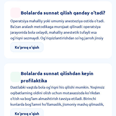
Bolalarda sunnat qilish qanday o'tadi?
Operatsiya mahalliy yoki umumiy anesteziya ostida o'tadi.
Ba'zan aralash metodikaga murojaat qilinadi: operatsiya
jarayonida bola uxlaydi, mahalliy anestetik tufayli esa
og'riqni sezmaydi. Og'riqsizlantirishdan so'ng jarroh jinsiy
a'zoga ishlov beradi, old terini ajratadi, uni kesadi va
Ko'proq o'qish
so'riluvchi tikuv qo'yadi. Operatsiya qilinadigan sohaga
steril bog'lam qo'yadi. Manipulyatsiya davomiyligi 20
daqiqani tashkil qiladi.
Bolalarda sunnat qilishdan keyin
profilaktika
Dastlabki vaqtda bola og'riqni his qilishi mumkin. Yoqimsiz
oqibatlarning oldini olish uchun mutaxassisda ko'rikdan
o'tish va bog'lam almashtirish tavsiya etiladi. Birinchi
kunlarda bog'lamni ho'llamaslik, jismoniy mashq qilmaslik,
tikuvlarni kesmaslik va yulmaslik kerak.
Ko'proq o'qish