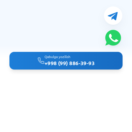
Qabulga yozilish
+998 (99) 886-39-93
Clindoc - удобный поиск врачей и клиник в Ташкенте