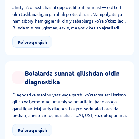
Jinsiy a'zo boshchasini qoplovchi teri burmasi — old teri
olib tashlanadigan jarrohlik protsedurasi. Manipulyatsiya
ham tibbiy, ham gigienik, diniy sabablarga ko'ra o'tkaziladi.
Bunda minimal, qisman, erkin, me'yoriy kesish ajratiladi.
Ko'proq o'qish
Bolalarda sunnat qilishdan oldin
diagnostika
Diagnostika manipulyatsiyaga qarshi ko'rsatmalarni istisno
qilish va bemorning umumiy salomatligini baholashga
qaratilgan. Majburiy diagnostika protseduralari orasida
pediatr, anesteziolog maslahati, UAT, UST, koagulogramma,
biokimyo, qon guruhi va rezus-faktorni aniqlash, OIV,
gepatit V va Sga tahlil ajratiladi. Shuningdek, shifokor EKG,
Ko'proq o'qish
najas ekishi va enterobiozga yo'naltiradi.