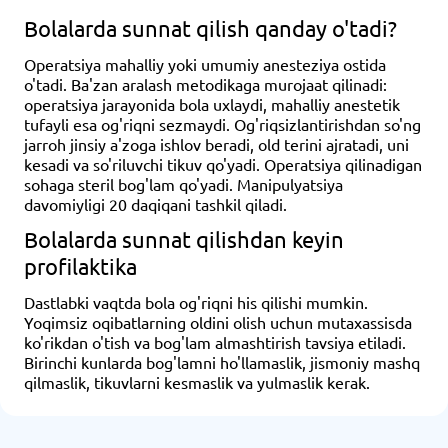
Bolalarda sunnat qilish qanday o'tadi?
Operatsiya mahalliy yoki umumiy anesteziya ostida
o'tadi. Ba'zan aralash metodikaga murojaat qilinadi:
operatsiya jarayonida bola uxlaydi, mahalliy anestetik
tufayli esa og'riqni sezmaydi. Og'riqsizlantirishdan so'ng
jarroh jinsiy a'zoga ishlov beradi, old terini ajratadi, uni
kesadi va so'riluvchi tikuv qo'yadi. Operatsiya qilinadigan
sohaga steril bog'lam qo'yadi. Manipulyatsiya
davomiyligi 20 daqiqani tashkil qiladi.
Bolalarda sunnat qilishdan keyin
profilaktika
Dastlabki vaqtda bola og'riqni his qilishi mumkin.
Yoqimsiz oqibatlarning oldini olish uchun mutaxassisda
ko'rikdan o'tish va bog'lam almashtirish tavsiya etiladi.
Birinchi kunlarda bog'lamni ho'llamaslik, jismoniy mashq
qilmaslik, tikuvlarni kesmaslik va yulmaslik kerak.