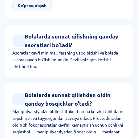
parafimoz kiradi. Oxirgi holatda zudlik bilan tibbiy yordam
Ko'proq o'qish
zarur.
Bolalarda sunnat qilishning qanday
asoratlari bo'ladi?
Asoratlar xavfi minimal. Yaraning uzoq bitishi va bolada
isitma paydo bo'lishi mumkin. Sezilarsiz qon ketishi
ehtimoli bor.
Bolalarda sunnat qilishdan oldin
qanday bosqichlar o'tadi?
Manipulyatsiyadan oldin shifokor barcha kerakli tahlillarni
topshirish va tayyorgarlikni tavsiya qiladi. Protseduradan
oldin shifokor asoratlar xavfini kamaytirish uchun ochlikni
saqlashni — manipulyatsiyadan 8 soat oldin — maslahat