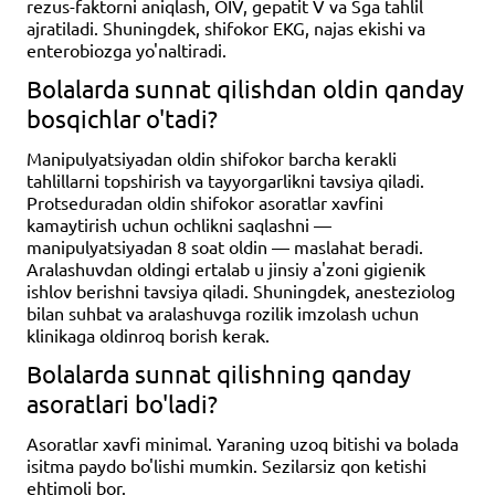
rezus-faktorni aniqlash, OIV, gepatit V va Sga tahlil
ajratiladi. Shuningdek, shifokor EKG, najas ekishi va
enterobiozga yo'naltiradi.
Bolalarda sunnat qilishdan oldin qanday
bosqichlar o'tadi?
Manipulyatsiyadan oldin shifokor barcha kerakli
tahlillarni topshirish va tayyorgarlikni tavsiya qiladi.
Protseduradan oldin shifokor asoratlar xavfini
kamaytirish uchun ochlikni saqlashni —
manipulyatsiyadan 8 soat oldin — maslahat beradi.
Aralashuvdan oldingi ertalab u jinsiy a'zoni gigienik
ishlov berishni tavsiya qiladi. Shuningdek, anesteziolog
bilan suhbat va aralashuvga rozilik imzolash uchun
klinikaga oldinroq borish kerak.
Bolalarda sunnat qilishning qanday
asoratlari bo'ladi?
Asoratlar xavfi minimal. Yaraning uzoq bitishi va bolada
isitma paydo bo'lishi mumkin. Sezilarsiz qon ketishi
ehtimoli bor.