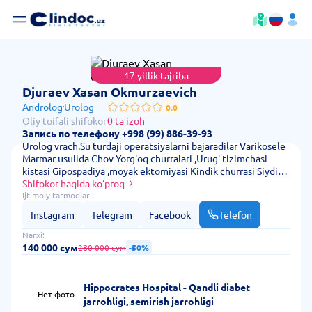
17 yillik tajriba
— qabul qilish narx
Djuraev Xasan Okmurzaevich
Androlog
Urolog
0.0
Oliy toifali shifokor
0 ta izoh
Запись по телефону +998 (99) 886-39-93
Urolog vrach.Su turdaji operatsiyalarni bajaradilar Varikosele
Marmar usulida Chov Yorg'oq churralari ,Urug' tizimchasi
kistasi Gipospadiya ,moyak ektomiyasi Kindik churrasi Siydik
qopidan toshni olish Metostenoz Nefroektomiya
Shifokor haqida ko‘proq
Nefrostomiya Sistoskopiya Kriptorxizm
Ijtimoiy tarmoqlar :
Instagram
Telegram
Facebook
Telefon
Narxi:
140 000 сум
280 000 сум
-50%
Hippocrates Hospital - Qandli diabet
Нет фото
jarrohligi, semirish jarrohligi