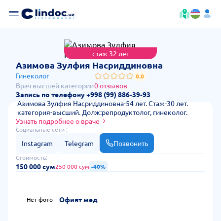
стаж 32 лет
— стоимость
Азимова Зулфия Насриддиновна
Гинеколог
0.0
Врач высшей категории
0 отзывов
Запись по телефону +998 (99) 886-39-93
Азимова Зулфия Насриддиновна-54 лет. Стаж-30 лет.
категория-высший. Долж:репродуктолог, гинеколог.
Узнать подробнее о враче
Социальные сети :
Instagram
Telegram
Позвонить
Стоимость:
150 000 сум
250 000 сум
-40%
Офият мед
Нет фото