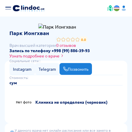
— стоимость приёма и отзывы
Парк Ионгхван
0.0
Врач высшей категории
0 отзывов
Запись по телефону +998 (99) 886-39-93
Узнать подробнее о враче
Социальные сети :
Instagram
Telegram
Позвонить
Стоимость:
сум
Клиника не определена (черновик)
Нет фото
У данного врача нет онлайн расписания или все занято в