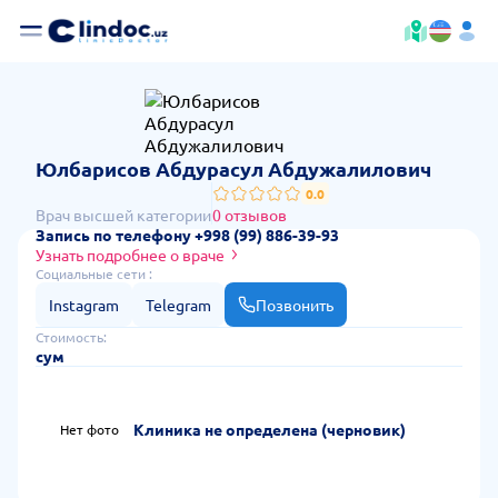
— сто
Юлбарисов Абдурасул Абдужалилович
0.0
Врач высшей категории
0 отзывов
Запись по телефону +998 (99) 886-39-93
Узнать подробнее о враче
Социальные сети :
Instagram
Telegram
Позвонить
Стоимость:
сум
Клиника не определена (черновик)
Нет фото