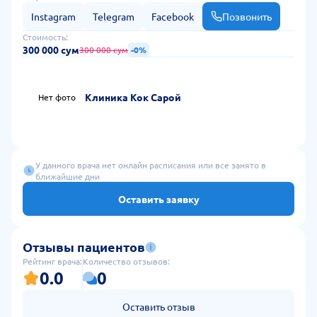
последствия инсультов и хронические головные боли.
Instagram
Telegram
Facebook
Позвонить
Стоимость:
300 000 сум
300 000 сум
-0%
Клиника Кок Сарой
Нет фото
У данного врача нет онлайн расписания или все занято в
ближайшие дни
Оставить заявку
Отзывы пациентов
Рейтинг врача:
Количество отзывов:
0.0
0
Оставить отзыв