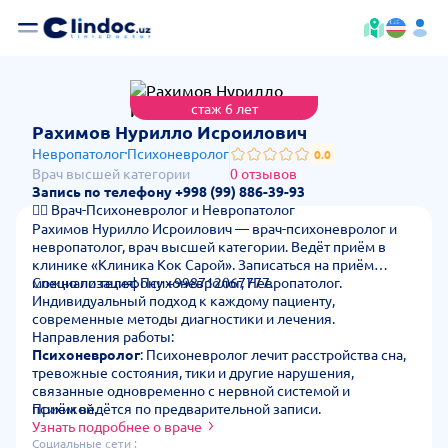
стаж 6 лет
— стоимость п
Рахимов Нурилло Исроилович
Невропатолог
Психоневролог
0.0
Врач высшей категории
0 отзывов
Запись по телефону +998 (99) 886-39-93
👨‍⚕️ Врач-Психоневролог и Невропатолог
Рахимов Нурилло Исроилович — врач-психоневролог и
невропатолог, врач высшей категории. Ведёт приём в
клинике «Клиника Кок Сарой». Записаться на приём
можно по телефону +998712067777.
Специализация: Психоневролог, Невропатолог.
Индивидуальный подход к каждому пациенту,
современные методы диагностики и лечения.
Направления работы:
Психоневролог
: Психоневролог лечит расстройства сна,
тревожные состояния, тики и другие нарушения,
связанные одновременно с нервной системой и
психикой.
Приём ведётся по предварительной записи.
Невропатолог
Узнать подробнее о враче
: Невропатолог лечит заболевания и
травмы нервной системы, радикулиты, невралгии,
Социальные сети :