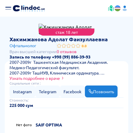
стаж 18 лет
— стоимо
Хакимжанова Адолат Фаизуллаевна
Офтальмолог
0.0
Врач высшей категории
0 отзывов
Запись по телефону +998 (99) 886-39-93
2007-2009г Ташкентская Медицинская Академия.
Медико-Педагогический факультет.
2007-2009г ТашИУВ, Клиническая ординатура.
2009-2017г Врач Офтальмолог ООО "Шифо-Нур Куз".
Узнать подробнее о враче
2015г прошла обучение по циклу "Факоэмульсификация
Социальные сети :
катаракты" в МНТК Екатеренбурге.
Instagram
Telegram
Facebook
Позвонить
2017-2020 г врач офтальмолог ОА "Дори-Дармон"
2021-2022г проходила обучение на кафедре
Стоимость:
офтальмологии в ТашИУВ.
225 000 сум
2023г по сегодняшный день ЧП " Саиф- Оптима"
2023г получила степень Врача высшей категории.
Ежегодно участвую в международной
SAIF OPTIMA
Нет фото
офтальмологической конференции.